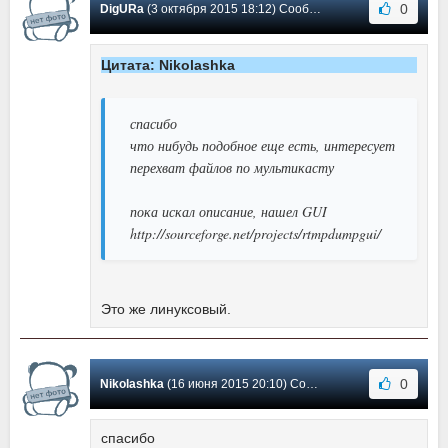
0
DigURa
(3 октября 2015 18:12) Сообщение #2
Цитата: Nikolashka
спасибо
что нибудь подобное еще есть, интересует
перехват файлов по мультикасту
пока искал описание, нашел GUI
http://sourceforge.net/projects/rtmpdumpgui/
Это же линуксовый.
0
Nikolashka
(16 июня 2015 20:10) Сообщение #1
спасибо