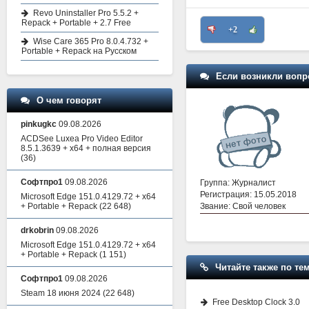
Revo Uninstaller Pro 5.5.2 +
Repack + Portable + 2.7 Free
+2
Wise Care 365 Pro 8.0.4.732 +
Portable + Repack на Русском
Если возникли вопр
О чем говорят
pinkugkc
09.08.2026
ACDSee Luxea Pro Video Editor
8.5.1.3639 + x64 + полная версия
(36)
Софтпро1
09.08.2026
Группа: Журналист
Регистрация: 15.05.2018
Microsoft Edge 151.0.4129.72 + x64
Звание: Свой человек
+ Portable + Repack
(22 648)
drkobrin
09.08.2026
Microsoft Edge 151.0.4129.72 + x64
+ Portable + Repack
(1 151)
Читайте также по тем
Софтпро1
09.08.2026
Steam 18 июня 2024
(22 648)
Free Desktop Clock 3.0