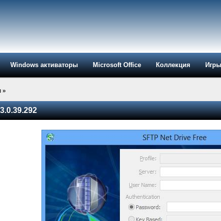
Windows активаторы
Microsoft Office
Коллекция
Игр
ы
»
3.0.39.292