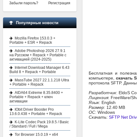
Забыли пароль?
Регистрация
Популярные новости
Mozilla Firefox 153.0.3 +
Portable + ESR + Repack
Adobe Photoshop 2026 27.9.1
на Русском + Repack + Portable с
активацией (2024-2025)
Internet Download Manager 6.43
Build 8 + Repack + Portable
Бесплатная и полезна
компьютере,
скачать S
MassTube 2027 22.1.1.218 Ultra
протокола SFTP. Данны
+ Portable + Repack
Разработчик
: EldoS Co
AIDA64 Extreme 8.35.8400 +
Portable + Repack + ключ
Лицензия
: FreeWare/S
активации
Язык
: English
Размер
: 12.40 MB
IObit Driver Booster Pro
ОС
: Windows
13.6.0.438 + Portable + Repack
Скачать
:
SFTP Net Driv
K-Lite Codec Pack 19.8.5 / Basic
/ Standard / Full / Mega
Tor Browser 15.0.19 + x64