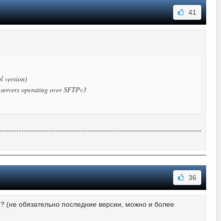
41
l version)
TP servers operating over SFTPv3
36
? (не обязательно последние версии, можно и более