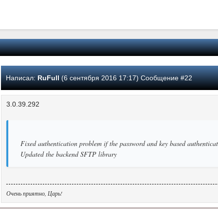
Написал:
RuFull
(6 сентября 2016 17:17) Сообщение #22
3.0.39.292
Fixed authentication problem if the password and key based authenticat
Updated the backend SFTP library
Очень приятно, Царь!