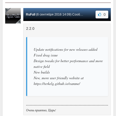
0
RuFull
(6 сентября 2016 14:09) Сообщение #2
2.2.0
Update notifications for new releases added
Fixed drag issue
Design tweaks for better performance and more
native field
New builds
New, more user friendly website at
https://terkelg.github.io/ramme/
Очень приятно, Царь!