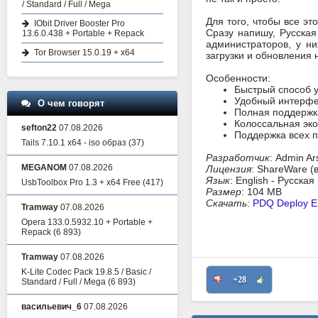
/ Standard / Full / Mega
Для того, чтобы все эт
IObit Driver Booster Pro
Сразу напишу, Русская
13.6.0.438 + Portable + Repack
администраторов, у н
Tor Browser 15.0.19 + x64
загрузки и обновления 
Особенности:
Быстрый способ у
Удобный интерфе
О чем говорят
Полная поддержка
Колоссальная эк
sefton22
07.08.2026
Поддержка всех п
Tails 7.10.1 x64 - iso образ
(37)
Разработчик
: Admin Ar
MEGANOM
07.08.2026
Лицензия
: ShareWare (
Язык
: English - Русска
UsbToolbox Pro 1.3 + x64 Free
(417)
Размер
: 104 MB
Скачать
:
PDQ Deploy En
Tramway
07.08.2026
Opera 133.0.5932.10 + Portable +
Repack
(6 893)
Tramway
07.08.2026
K-Lite Codec Pack 19.8.5 / Basic /
+28
Standard / Full / Mega
(6 893)
васильевич_6
07.08.2026