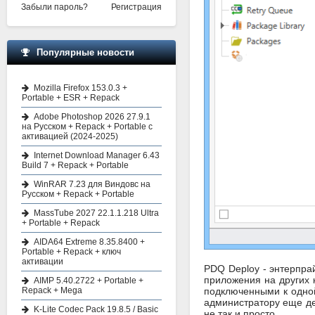
Забыли пароль?
Регистрация
Популярные новости
Mozilla Firefox 153.0.3 +
Portable + ESR + Repack
Adobe Photoshop 2026 27.9.1
на Русском + Repack + Portable с
активацией (2024-2025)
Internet Download Manager 6.43
Build 7 + Repack + Portable
WinRAR 7.23 для Виндовс на
Русском + Repack + Portable
MassTube 2027 22.1.1.218 Ultra
+ Portable + Repack
AIDA64 Extreme 8.35.8400 +
Portable + Repack + ключ
активации
PDQ Deploy - энтерпра
приложения на других 
AIMP 5.40.2722 + Portable +
подключенными к одной 
Repack + Mega
администратору еще де
K-Lite Codec Pack 19.8.5 / Basic
не так и просто.