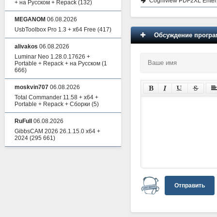
Cogniview PDF2XL Enterp
+ на Русском + Repack
(132)
MEGANOM
06.08.2026
UsbToolbox Pro 1.3 + x64 Free
(417)
Обсуждение програм
alivakos
06.08.2026
Luminar Neo 1.28.0.17626 +
Portable + Repack + на Русском
(1
666)
moskvin707
06.08.2026
Total Commander 11.58 + x64 +
Portable + Repack + Сборки
(5)
RuFull
06.08.2026
GibbsCAM 2026 26.1.15.0 x64 +
2024
(295 661)
Отправить