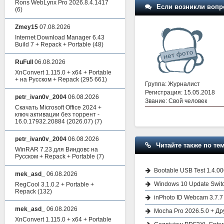
Rons WebLynx Pro 2026.8.4.1417
Если возникли вопр
(6)
Zmey15
07.08.2026
Internet Download Manager 6.43
Build 7 + Repack + Portable
(48)
RuFull
06.08.2026
XnConvert 1.115.0 + x64 + Portable
+ на Русском + Repack
(295 661)
Группа: Журналист
Регистрация: 15.05.2018
petr_ivan0v_2004
06.08.2026
Звание: Свой человек
Скачать Microsoft Office 2024 +
ключ активации без торрент -
16.0.17932.20884 (2026.07)
(7)
petr_ivan0v_2004
06.08.2026
Читайте также по тем
WinRAR 7.23 для Виндовс на
Русском + Repack + Portable
(7)
Bootable USB Test 1.4.0
mek_asd_
06.08.2026
Windows 10 Update Switch
RegCool 3.1.0.2 + Portable +
Repack
(132)
inPhoto ID Webcam 3.7.7
mek_asd_
06.08.2026
Mocha Pro 2026.5.0 + Др
XnConvert 1.115.0 + x64 + Portable