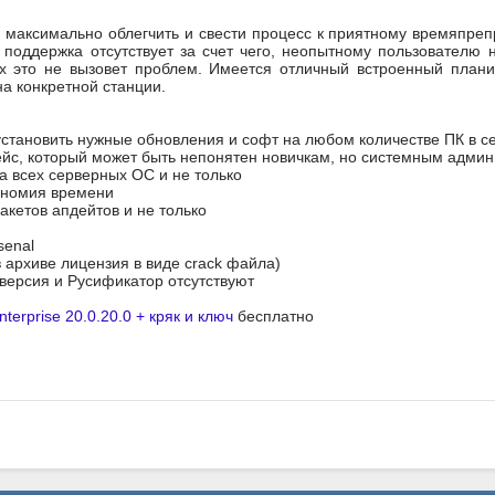
о максимально облегчить и свести процесс к приятному времяпреп
 поддержка отсутствует за счет чего, неопытному пользователю 
их это не вызовет проблем. Имеется отличный встроенный план
на конкретной станции.
становить нужные обновления и софт на любом количестве ПК в с
йс, который может быть непонятен новичкам, но системным админ
 всех серверных ОС и не только
ономия времени
акетов апдейтов и не только
senal
в архиве лицензия в виде crack файла)
я версия и Русификатор отсутствуют
terprise 20.0.20.0 + кряк и ключ
бесплатно