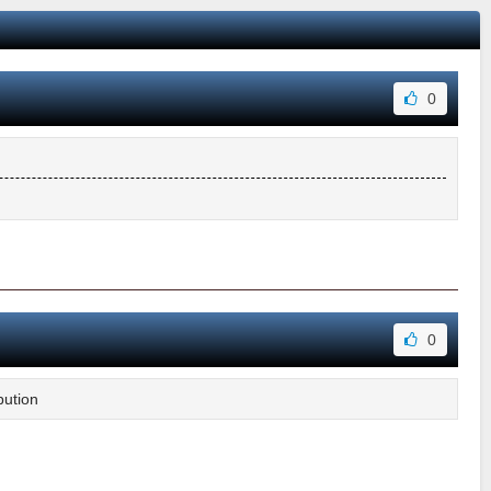
0
0
ibution