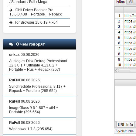
/ Standard / Full / Mega
IObit Driver Booster Pro
13.6.0.438 + Portable + Repack
Tor Browser 15.0.19 + x64
О чем говорят
unkas
06.08.2026
Auslogics Disk Defrag Professional
12.3.0.1 + Ultimate 4.13.0.2 +
Portable + Rus + Repack
(257)
RuFull
06.08.2026
Synchredible Professional 9.117 +
Repack + Portable
(295 654)
RuFull
06.08.2026
ImageGlass 9.6.1.807 + x64 +
Portable
(295 654)
RuFull
06.08.2026
Windhawk 1.7.3
(295 654)