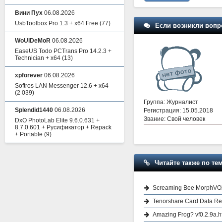
Вини Пух
06.08.2026
UsbToolbox Pro 1.3 + x64 Free
(77)
Если возникли вопр
WoUlDeMoR
06.08.2026
EaseUS Todo PCTrans Pro 14.2.3 +
Technician + x64
(13)
xpforever
06.08.2026
Softros LAN Messenger 12.6 + x64
(2 039)
Группа: Журналист
Splendid1440
06.08.2026
Регистрация: 15.05.2018
Звание: Свой человек
DxO PhotoLab Elite 9.6.0.631 +
8.7.0.601 + Русификатор + Repack
+ Portable
(9)
Читайте также по тем
Screaming Bee MorphVOX 
Tenorshare Card Data Rec
Amazing Frog? vf0.2.9a.h