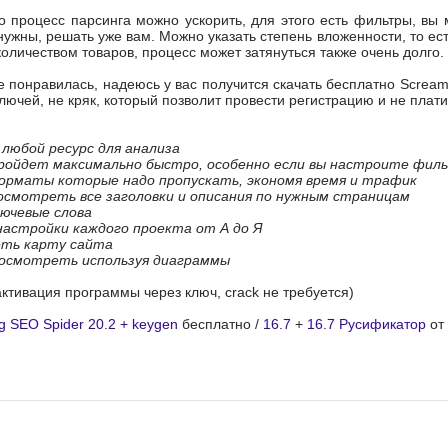
о процесс парсинга можно ускорить, для этого есть фильтры, вы
нужны, решать уже вам. Можно указать степень вложенности, то ес
количеством товаров, процесс может затянуться также очень долго.
понравилась, надеюсь у вас получится скачать бесплатно Screamin
лючей, не кряк, который позволит провести регистрацию и не плат
любой ресурс для анализа
ройдет максимально быстро, особенно если вы настроите фил
орматы которые надо пропускать, экономя время и трафик
смотреть все заголовки и описания по нужным страницам
ючевые слова
настройки каждого проекта от А до Я
ть карту сайта
росмотреть используя диаграммы
активация программы через ключ, crack не требуется)
g SEO Spider 20.2 + keygen
бесплатно /
16.7
+
16.7 Русификатор
от