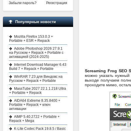
Забыли пароль?
Регистрация
Популярные новости
Mozilla Firefox 153.0.3 +
Portable + ESR + Repack
Adobe Photoshop 2026 27.9.1
на Русском + Repack + Portable с
активацией (2024-2025)
Internet Download Manager 6.43
Build 7 + Repack + Portable
Screaming Frog SEO S
можно указать нужный
WinRAR 7.23 для Виндовс на
выходе получаем полны
Русском + Repack + Portable
проходите мимо, остал
MassTube 2027 22.1.1.218 Ultra
+ Portable + Repack
AIDA64 Extreme 8.35.8400 +
Portable + Repack + ключ
активации
AIMP 5.40.2722 + Portable +
Repack + Mega
K-Lite Codec Pack 19.8.5 / Basic