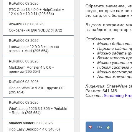
RuFull
06.08.2026
Обратите внимание, чт
PTC Creo 13.4.0.0 + HelpCenter +
штуки, которые вам не 
12.4.4.0 + 10.0.11
(295 654)
это каталог с большим 
wowan62
06.08.2026
В целом программа мне 
вы найдете генератор к
Обновления для NOD32
(4 872)
Особенности:
RuFull
06.08.2026
Можно добавить 
Lansweeper 12.9.0.3 + полная
Парсинг сайта п
версия + Multi
(295 654)
Можно задать ф
Возможность про
RuFull
06.08.2026
Можно узнать кл
Гибкая система 
Markdown Monster 4.5.0.6 +
премиум
(295 654)
Можно посмотре
Анализ можно п
RuFull
06.08.2026
Лицензия
: ShareWare (
iToolab WatsGo 9.2.0 + другие ОС
Размер
: 641 MB
(295 654)
Скачать
Screaming Fro
RuFull
06.08.2026
WinCatalog 2026.3.1.805 + Portable
+ Repack
(295 654)
shadow hunter
06.08.2026
+47
iTop Easy Desktop 4.4.0.348
(0)