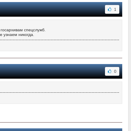
1
 госархивам спецслужб.
е узнаем никогда.
0