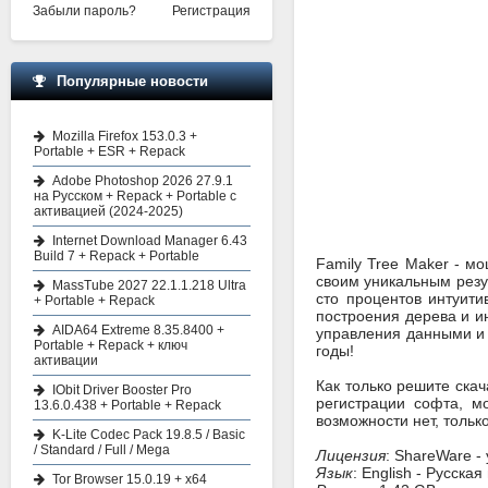
Забыли пароль?
Регистрация
Популярные новости
Mozilla Firefox 153.0.3 +
Portable + ESR + Repack
Adobe Photoshop 2026 27.9.1
на Русском + Repack + Portable с
активацией (2024-2025)
Internet Download Manager 6.43
Build 7 + Repack + Portable
Family Tree Maker - м
своим уникальным резул
MassTube 2027 22.1.1.218 Ultra
сто процентов интуит
+ Portable + Repack
построения дерева и и
AIDA64 Extreme 8.35.8400 +
управления данными и 
Portable + Repack + ключ
годы!
активации
Как только решите скач
IObit Driver Booster Pro
регистрации софта, м
13.6.0.438 + Portable + Repack
возможности нет, тольк
K-Lite Codec Pack 19.8.5 / Basic
/ Standard / Full / Mega
Лицензия
: ShareWare -
Язык
: English - Русска
Tor Browser 15.0.19 + x64