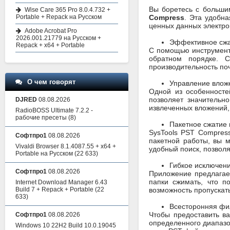
Вы боретесь с больши
Wise Care 365 Pro 8.0.4.732 +
Portable + Repack на Русском
Compress
. Эта удобн
ценных данных электро
Adobe Acrobat Pro
2026.001.21779 на Русском +
Эффективное сжа
Repack + x64 + Portable
С помощью инструмента
обратном порядке. 
производительность почт
О чем говорят
Управление влож
Одной из особенносте
позволяет значительн
DJRED
08.08.2026
извлеченных вложений,
RadioBOSS Ultimate 7.2.2 -
рабочие пресеты
(8)
Пакетное сжатие 
SysTools PST Compres
Софтпро1
08.08.2026
пакетной работы, вы 
Vivaldi Browser 8.1.4087.55 + x64 +
удобный поиск, позволя
Portable на Русском
(22 633)
Гибкое исключени
Софтпро1
08.08.2026
Приложение предлагает
папки сжимать, что п
Internet Download Manager 6.43
Build 7 + Repack + Portable
(22
возможность пропускать
633)
Всесторонняя фи
Чтобы предоставить в
Софтпро1
08.08.2026
определенного диапазо
Windows 10 22H2 Build 10.0.19045