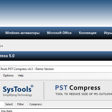
Windows активаторы
Microsoft Office
Коллекция
Игр
ы
»
ess 5.0