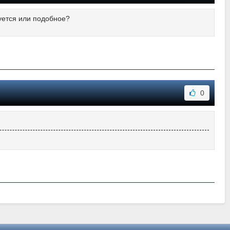
руется или подобное?
0