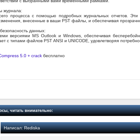
тветствии с выбранными вами временными рамками.
ы журнала:
всего процесса с помощью подробных журнальных отчетов. Эти
изменения, внесенные в ваши PST файлы, и обеспечивая прозрачно
безопасность данных:
еми версиями MS Outlook и Windows, обеспечивая бесперебойн
ает с типами файлов PST ANSI и UNICODE, удовлетворяя потребнос
Compress 5.0 + crack
бесплатно
осы, читать внимательно:
Написал:
Rediska