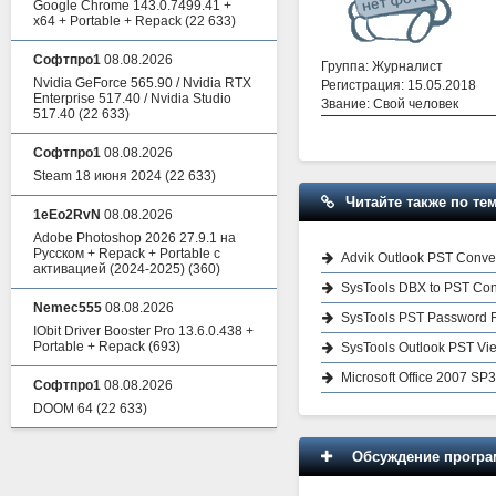
Google Chrome 143.0.7499.41 +
x64 + Portable + Repack
(22 633)
Софтпро1
08.08.2026
Группа: Журналист
Nvidia GeForce 565.90 / Nvidia RTX
Регистрация: 15.05.2018
Enterprise 517.40 / Nvidia Studio
Звание: Свой человек
517.40
(22 633)
Софтпро1
08.08.2026
Steam 18 июня 2024
(22 633)
Читайте также по тем
1eEo2RvN
08.08.2026
Adobe Photoshop 2026 27.9.1 на
Русском + Repack + Portable с
Advik Outlook PST Conver
активацией (2024-2025)
(360)
SysTools DBX to PST Con
Nemec555
08.08.2026
SysTools PST Password 
IObit Driver Booster Pro 13.6.0.438 +
Portable + Repack
(693)
SysTools Outlook PST View
Microsoft Office 2007 SP
Софтпро1
08.08.2026
DOOM 64
(22 633)
Обсуждение програм