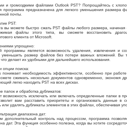
ми и громоздкими файлами Outlook PST? Попрощайтесь с хлоп
ая программа предназначена для легкого уменьшения размера фа
нной почты.
тие PST:
 вы можете быстро сжать PST файлы любого размера, начиная от
Сжимая файлы этого типа, вы сможете восстановить драго
ового клиента от Microsoft.
ениями упрощено:
й программы является возможность удаления, извлечения и со
о уменьшить размер файлов без потери важных вложений. Вы 
 что делает их удобными для дальнейшего использования.
и опции поиска:
s понимает необходимость эффективности, особенно при работ
можете сжимать несколько документов одновременно, экономя др
ющий легко находить PST на всех дисках.
е папок и обработка дубликатов:
 возможность исключать или включать определенные папки в проц
озволит вам расставить приоритеты и организовать данные в 
 или удалять дубликаты элементов в этих файлах, обеспечивая упо
льтрация диапазона дат:
ам дополнительный контроль над процессом, программа позволя
на дат. Эта функция особенно полезна, когда вы хотите сосредото