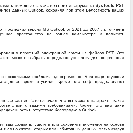
отами с помощью замечательного инструмента
SysTools PST
йлов данных Outlook, сохраняя при этом целостность ваших
 последних версий MS Outlook от 2021 до 2007 , а точнее в
ценное пространство на вашем компьютере и повысить
хранения вложений электронной почты из файлов PST. Это
также можете выбрать определенную папку для сохранения
е с несколькими файлами одновременно. Благодаря функции
агоценное время и усилия. Кроме того, софт предоставляет
ессе сжатия. Это означает, что вы можете настроить, какие
соответствии с вашими требованиями. Кроме того вам дана
рядоченность и отсутствие беспорядка в Outlook.
ет вам сжимать, удалять или сохранять вложения на основе
читься на сжатии старых или избыточных данных, оптимизируя