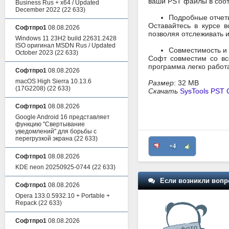
ваши PST файлы в соо
Business Rus + x64 / Updated
December 2022
(22 633)
Подробные отчет
Оставайтесь в курсе 
Софтпро1
08.08.2026
позволяя отслеживать 
Windows 11 23H2 build 22631.2428
ISO оригинал MSDN Rus / Updated
Совместимость и 
October 2023
(22 633)
Софт совместим со вс
программа легко работ
Софтпро1
08.08.2026
macOS High Sierra 10.13.6
Размер
: 32 MB
(17G2208)
(22 633)
Скачать
SysTools PST 
Софтпро1
08.08.2026
Google Android 16 представляет
функцию "Свертывание
уведомлений" для борьбы с
перегрузкой экрана
(22 633)
+4
Софтпро1
08.08.2026
KDE neon 20250925-0744
(22 633)
Если возникли вопр
Софтпро1
08.08.2026
Opera 133.0.5932.10 + Portable +
Repack
(22 633)
Софтпро1
08.08.2026