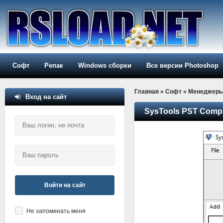
Софт
Репак
Windows сборки
Все версии Photoshop
Главная
»
Софт
»
Менеджер
Вход на сайт
SysTools PST Compr
Войти на сайт
Не запоминать меня