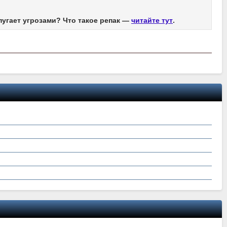
пугает угрозами? Что такое репак —
читайте тут
.