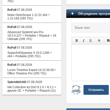
701)
RuFull
07.08.2026
Обсуждение програм
Nobe OmniScope 1.11.52 x64 +
1.10.168
(295 701)
RuFull
07.08.2026
Advanced SystemCare Pro
19.5.0.227 + Portable + Repack + 18
Ultimate
(295 701)
RuFull
07.08.2026
SuperAntiSpyware X 10.0.1290 +
x64 + Portable
(295 701)
RuFull
07.08.2026
Lucen Timeline Expert 14.22.00.00 /
Office Timeline Pro
(295 701)
Splendid1440
07.08.2026
Nik Collection by DxO 9.1.0 + 8.2.2 +
Отправить
другие ОС + Portable + Repack
(11)