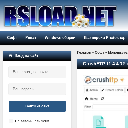
Софт
Репак
Windows сборки
Все версии Photoshop
Главная
»
Софт
»
Менеджер
Вход на сайт
CrushFTP 11.4.4.32 
Войти на сайт
Не запоминать меня