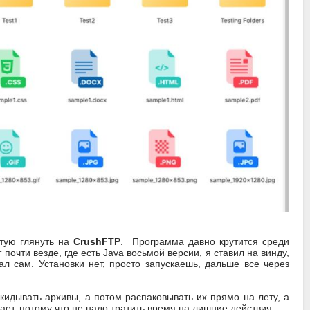
етую глянуть на
CrushFTP
. Программа давно крутится среди
почти везде, где есть Java восьмой версии, я ставил на винду,
ал сам. Установки нет, просто запускаешь, дальше все через
идывать архивы, а потом распаковывать их прямо на лету, а
ает, потому что не надо тратить время на лишние действия.