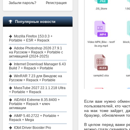
Забыли пароль?
Регистрация
Популярные новости
Mozilla Firefox 153.0.3 +
Portable + ESR + Repack
Adobe Photoshop 2026 27.9.1
на Русском + Repack + Portable с
активацией (2024-2025)
Internet Download Manager 6.43
Build 7 + Repack + Portable
WinRAR 7.23 для Виндовс на
Русском + Repack + Portable
MassTube 2027 22.1.1.218 Ultra
+ Portable + Repack
AIDA64 Extreme 8.35.8400 +
Если вам нужно обмен 
Portable + Repack + ключ
пользователей, кто час
активации
на мак тоже зайдет, д
браузер, обновления т
AIMP 5.40.2722 + Portable +
Repack + Mega
В целом перед вами ре
IObit Driver Booster Pro
можно сразу скачивать 