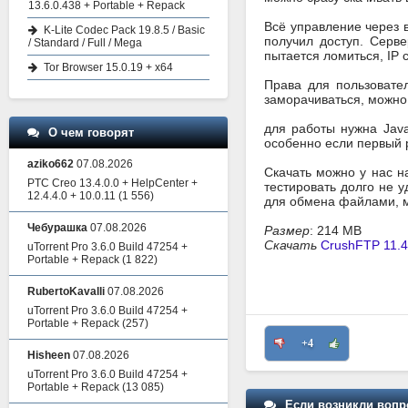
13.6.0.438 + Portable + Repack
Всё управление через 
K-Lite Codec Pack 19.8.5 / Basic
получил доступ. Серв
/ Standard / Full / Mega
пытается ломиться, IP с
Tor Browser 15.0.19 + x64
Права для пользовате
заморачиваться, можно 
для работы нужна Java
О чем говорят
особенно если первый р
aziko662
07.08.2026
Скачать можно у нас н
PTC Creo 13.4.0.0 + HelpCenter +
тестировать долго не 
12.4.4.0 + 10.0.11
(1 556)
для обмена файлами, м
Чебурашка
07.08.2026
Размер
: 214 MB
Скачать
CrushFTP 11.4.
uTorrent Pro 3.6.0 Build 47254 +
Portable + Repack
(1 822)
RubertoKavalli
07.08.2026
uTorrent Pro 3.6.0 Build 47254 +
Portable + Repack
(257)
+4
Hisheen
07.08.2026
uTorrent Pro 3.6.0 Build 47254 +
Portable + Repack
(13 085)
Если возникли вопр