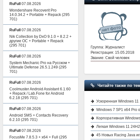
RuFull
07.08.2026
Wondershare Recoverit Pro
14.0.34.2 + Portable + Repack
(295
701)
RuFull
07.08.2026
Nik Collection by DxO 9.1.0 + 8.2.2 +
другие ОС + Portable + Repack
(295 701)
Группа: Журналист
Регистрация: 15.05.2018
RuFull
07.08.2026
Звание: Свой человек
System Mechanic Pro на Русском +
Ultimate Defense 26.5.1.249
(295
701)
RuFull
07.08.2026
Читайте также по тем
Coolmuster Android Assistant 6.1.60
+ Repack / Lab.Fone for Android
6.2.18
(295 701)
Ускоренная Windows 11 2
RuFull
07.08.2026
Windows 7 SP1 x64 Pro 
Android SMS + Contacts Recovery
Корпоративная Windows 
6.2.10
(295 701)
Легкая Windows 11 24H2
RuFull
07.08.2026
45 Новых Racing Java иг
FocusMe 7.8.5.3 + x64 + Full
(295