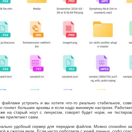
файлами устроить и вы хотите что-то реально стабильное, сов
то гоняет большие архивы и если надо минимум настроек. Работает 
аже на старый ноут с линуксом, говорят будет норм, не тестиров
оже прилетают сами.
ально удобный сервер для передачи файлов. Можно спокойно зак
всё в сжатом виде. Если часто работаете с кучей данных, софт спас