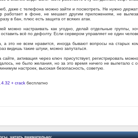
веб, даже с телефона можно зайти и посмотреть. Не нужно держать
ер работает в фоне, не мешает другим приложениям, не вылезае
разу в бан, плюс есть защита от всяких атак.
лей можно настраивать как угодно, делай отдельные группы, хо
оставить всё по дефолту. Если сервером управляет не один челове
, а это не всем нравится, иногда бывают вопросы на старых ко
аз видишь такие штуки, можно запутаться.
а сайте, активация через ключ присутствует, регистрировать можн
удалось, не было желания, но за это время ничего не вылетало с
инимум настроек, высокая безопасность, советую.
4.32 + crack
бесплатно
осы, читать внимательно: