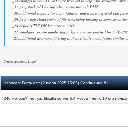
_32:changes to how S3 URLs are resolved to help with scenarios when S3
_31:fix ipstack API lookup when going through DMZ.
_30:additional logging for login failures, and a fix for special bad pa
_29:fix for pgp cloud cache of file sizes being missing in some scenario
_28:defaults TLS DH key sizes to 2048
_27:simplifies version numbering to know you are patched for CVE-20
_27:additional username filtering to theoretically avoid future similar ex
Очень приятно, Царь!
Написал:
Гость astr (2 июля 2025 15:06) Сообщение #1
240 метров?! нет уж, filezilla server 6,4 метра - лет с 10 его поль