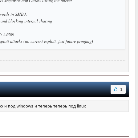
 scenarios don't allow listing the bucket
sswords in SMB3.
s and blocking internal sharing
25-54309
ploit attacks (no current exploit, just future proofing)
1
зую и под windows и теперь теперь под linux