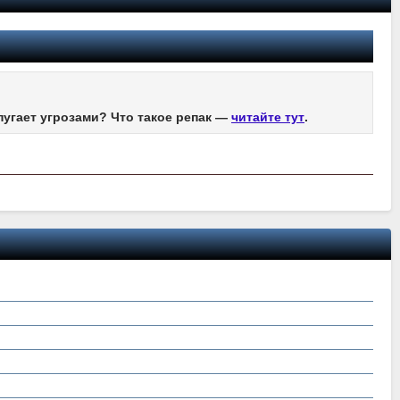
пугает угрозами? Что такое репак —
читайте тут
.