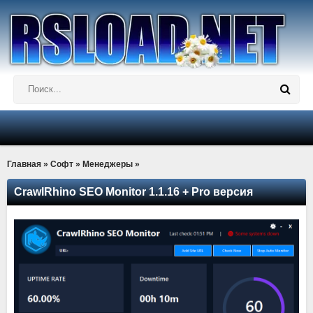
Главная
»
Софт
»
Менеджеры
»
CrawlRhino SEO Monitor 1.1.16 + Pro версия