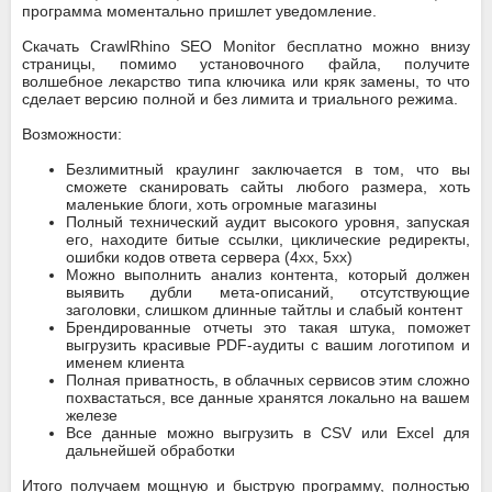
программа моментально пришлет уведомление.
Скачать CrawlRhino SEO Monitor бесплатно можно внизу
страницы, помимо установочного файла, получите
волшебное лекарство типа ключика или кряк замены, то что
сделает версию полной и без лимита и триального режима.
Возможности:
Безлимитный краулинг заключается в том, что вы
сможете сканировать сайты любого размера, хоть
маленькие блоги, хоть огромные магазины
Полный технический аудит высокого уровня, запуская
его, находите битые ссылки, циклические редиректы,
ошибки кодов ответа сервера (4xx, 5xx)
Можно выполнить анализ контента, который должен
выявить дубли мета-описаний, отсутствующие
заголовки, слишком длинные тайтлы и слабый контент
Брендированные отчеты это такая штука, поможет
выгрузить красивые PDF-аудиты с вашим логотипом и
именем клиента
Полная приватность, в облачных сервисов этим сложно
похвастаться, все данные хранятся локально на вашем
железе
Все данные можно выгрузить в CSV или Excel для
дальнейшей обработки
Итого получаем мощную и быструю программу, полностью