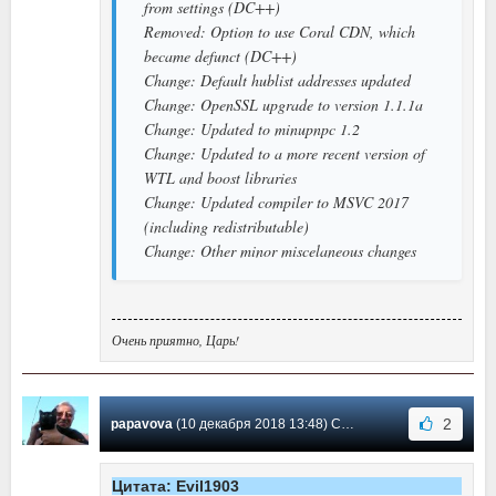
from settings (DC++)
Removed: Option to use Coral CDN, which
became defunct (DC++)
Change: Default hublist addresses updated
Change: OpenSSL upgrade to version 1.1.1a
Change: Updated to minupnpc 1.2
Change: Updated to a more recent version of
WTL and boost libraries
Change: Updated compiler to MSVC 2017
(including redistributable)
Change: Other minor miscelaneous changes
Очень приятно, Царь!
2
papavova
(10 декабря 2018 13:48) Сообщение #36
Цитата: Evil1903