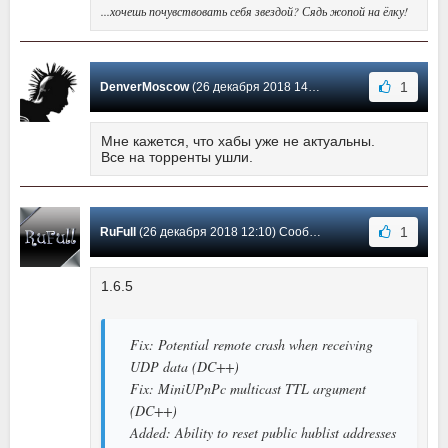
...хочешь почувствовать себя звездой? Сядь жопой на ёлку!
1
DenverMoscow
(26 декабря 2018 14:46) Сообщение #38
Мне кажется, что хабы уже не актуальны.
Все на торренты ушли.
1
RuFull
(26 декабря 2018 12:10) Сообщение #37
1.6.5
Fix: Potential remote crash when receiving
UDP data (DC++)
Fix: MiniUPnPc multicast TTL argument
(DC++)
Added: Ability to reset public hublist addresses