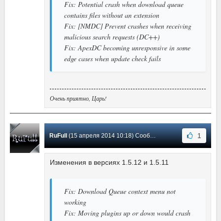
Fix: Potential crash when download queue
contains files without an extension
Fix: [NMDC] Prevent crashes when receiving
malicious search requests (DC++)
Fix: ApexDC becoming unresponsive in some
edge cases when update check fails
Очень приятно, Царь!
1
RuFull
(15 апреля 2014 10:18) Сообщение #24
Изменения в версиях 1.5.12 и 1.5.11
Fix: Download Queue context menu not
working
Fix: Moving plugins up or down would crash