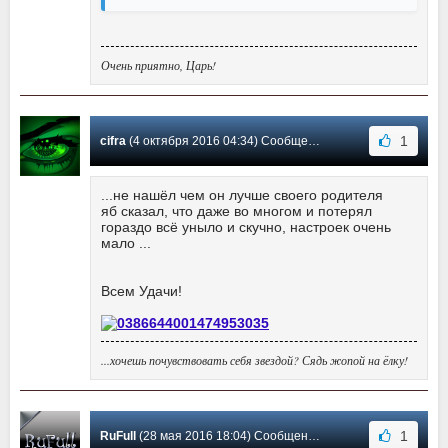
Очень приятно, Царь!
1
cifra
(4 октября 2016 04:34) Сообщение #32
...не нашёл чем он лучше своего родителя
яб сказал, что даже во многом и потерял
гораздо всё уныло и скучно, настроек очень
мало ...
Всем Удачи!
...хочешь почувствовать себя звездой? Сядь жопой на ёлку!
1
RuFull
(28 мая 2016 18:04) Сообщение #31