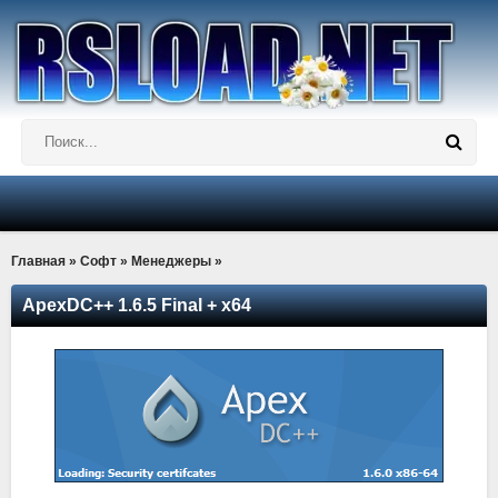
Главная
»
Софт
»
Менеджеры
»
ApexDC++ 1.6.5 Final + x64