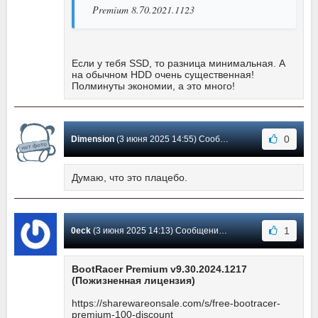
Premium 8.70.2021.1123
Если у тебя SSD, то разница минимальная. А
на обычном HDD очень существенная!
Полминуты экономии, а это много!
0
Dimension
(3 июня 2025 14:55) Сообщение #166
Думаю, что это плацебо.
1
0eck
(3 июня 2025 14:13) Сообщение #165
BootRacer Premium v9.30.2024.1217
(Пожизненная лицензия)
https://sharewareonsale.com/s/free-bootracer-
premium-100-discount