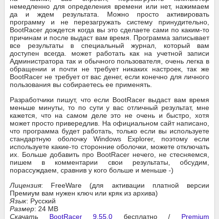
немедленно для определения времени или нет, нажимаем
да и ждем результата. Можно просто активировать
программу и не перезагружать систему принудительно,
BootRacer дождется когда вы это сделаете сами по каким-то
причинам и после выдаст вам время. Программа записывает
все результаты в специальный журнал, который вам
доступен всегда. может работать как на учетной записи
Администратора так и обычного пользователя, очень легка в
обращении и почти не требует никаких настроек, так же
BootRacer не требует от вас денег, если конечно для личного
пользования вы собираетесь ее применять.
Разработчики пишут, что если BootRacer выдаст вам время
меньше минуты, то по сути у вас отличный результат, мне
кажется, что на самом деле это не очень и быстро, хотя
может просто привередлив. На официальном сайт написано,
что программа будет работать, только если вы используете
стандартную оболочку Windows Explorer, поэтому если
используете какие-то сторонние оболочки, можете отключать
их. Больше добавить про BootRacer нечего, не стесняемся,
пишем в комментарии свои результаты, обсудим,
порассуждаем, сравнив у кого больше и меньше -)
Лицензия
: FreeWare (для активации платной версии
Премиум вам нужен ключ или кряк из архива)
Язык
: Русский
Размер
: 24 MB
Скачать
BootRacer 9.55.0
бесплатно /
Premium