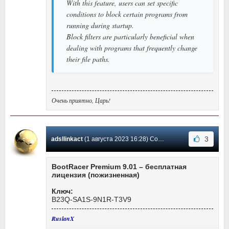
With this feature, users can set specific
conditions to block certain programs from
running during startup.
Block filters are particularly beneficial when
dealing with programs that frequently change
their file paths.
Очень приятно, Царь!
3
adsllinkact
(1 августа 2023 16:28) Сообщение #156
BootRacer Premium 9.01 – бесплатная
лицензия (пожизненная)
Ключ:
B23Q-SA1S-9N1R-T3V9
RuslanX