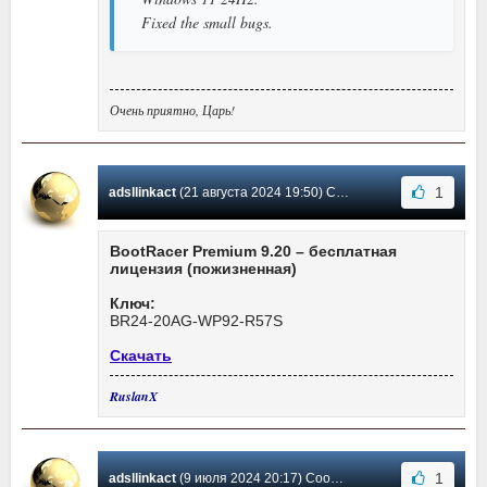
Fixed the small bugs.
Очень приятно, Царь!
1
adsllinkact
(21 августа 2024 19:50) Сообщение #163
BootRacer Premium 9.20 – бесплатная
лицензия (пожизненная)
Ключ:
BR24-20AG-WP92-R57S
Скачать
RuslanX
1
adsllinkact
(9 июля 2024 20:17) Сообщение #162