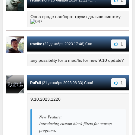
1
rediffusion
(18 января 2024 11:22) Сообщение #159
Оона вроде наоборот грузит дольше систему
1
travibe
(22 декабря 2023 17:46) Сообщение #158
any possibility for a med/fix for new 9.10 update?
1
RuFull
(21 декабря 2023 08:33) Сообщение #157
9.10.2023.1220
New Feature:
Introducing custom block filters for startup
programs.