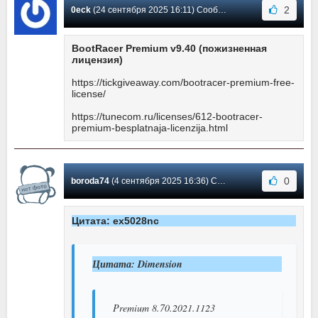
2
0eck
(24 сентября 2025 16:11) Сообщение #170
BootRacer Premium v9.40 (пожизненная
лицензия)
https://tickgiveaway.com/bootracer-premium-free-
license/
https://tunecom.ru/licenses/612-bootracer-
premium-besplatnaja-licenzija.html
0
boroda74
(4 сентября 2025 16:36) Сообщение #169
Цитата: ex5028nc
Цитата: Dimension
Premium 8.70.2021.1123