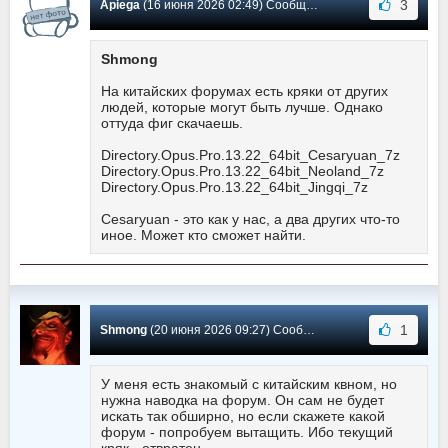
3
Apiega
(16 июня 2026 02:49) Сообщение #611
Shmong
На китайских форумах есть кряки от других
людей, которые могут быть лучше. Однако
оттуда фиг скачаешь.
Directory.Opus.Pro.13.22_64bit_Cesaryuan_7z
Directory.Opus.Pro.13.22_64bit_Neoland_7z
Directory.Opus.Pro.13.22_64bit_Jingqi_7z
Cesaryuan - это как у нас, а два других что-то
иное. Может кто сможет найти.
1
Shmong
(20 июня 2026 09:27) Сообщение #610
У меня есть знакомый с китайским квном, но
нужна наводка на форум. Он сам не будет
искать так обширно, но если скажете какой
форум - попробуем вытащить. Ибо текущий
кряк - отвратен.