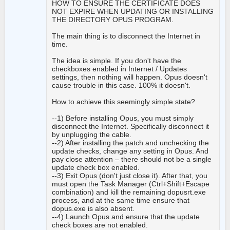
HOW TO ENSURE THE CERTIFICATE DOES
NOT EXPIRE WHEN UPDATING OR INSTALLING
THE DIRECTORY OPUS PROGRAM.
The main thing is to disconnect the Internet in
time.
The idea is simple. If you don't have the
checkboxes enabled in Internet / Updates
settings, then nothing will happen. Opus doesn't
cause trouble in this case. 100% it doesn't.
How to achieve this seemingly simple state?
--1) Before installing Opus, you must simply
disconnect the Internet. Specifically disconnect it
by unplugging the cable.
--2) After installing the patch and unchecking the
update checks, change any setting in Opus. And
pay close attention – there should not be a single
update check box enabled.
--3) Exit Opus (don't just close it). After that, you
must open the Task Manager (Ctrl+Shift+Escape
combination) and kill the remaining dopusrt.exe
process, and at the same time ensure that
dopus.exe is also absent.
--4) Launch Opus and ensure that the update
check boxes are not enabled.