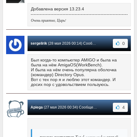
Добавлена версия 13.23.4
Очень приятно, Царь!
0
sergelirik
(28 мая 2026 00:14) Сообщение #599
Был когда-то компьютер AMIGO и была на
была на нём AmigaOS(WorkBench).
И была на нём очень популярна оболочка
(командер) Directory Opus.
Вот с тех пор я и люблю этот командер. И
досих пор с удовольствием пользуюсь.
4
Apiega
(27 мая 2026 00:34) Сообщение #598
почему считается Total commander самый