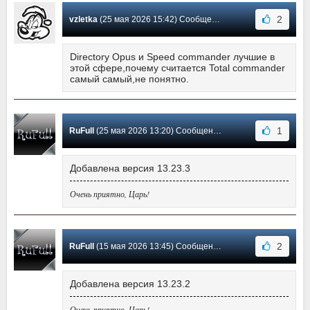
2
vzletka
(25 мая 2026 15:42) Сообщение #597
Directory Opus и Speed commander лучшие в
этой сфере,почему считается Total commander
самый самый,не понятно.
1
RuFull
(25 мая 2026 13:20) Сообщение #596
Добавлена версия 13.23.3
Очень приятно, Царь!
2
RuFull
(15 мая 2026 13:45) Сообщение #595
Добавлена версия 13.23.2
Очень приятно, Царь!