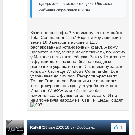
программы несколько вечеров. Оба этих
события стремятся к нулю.
Какие тонны софта? К примеру на этом сайте
Total Commander 11.57 + кряк и key лицензия
весит 10,8 метров в архиве и 11,5
распакованный кстановочный файл. А кому
нравится и под гектар может скачать, по-моему
у Матроса есть такая сборка. Зато у Тотала все
в функционал вложено, без новомодных
рюшечек и украшательств. Я к примеру застал,
когда он был еще Windows Commander. Все
устраивает до сих пор. Ресурсов жрет мало.
Тот же True Launch Bar почти не изменился,
тоже ресурсов есть кроху, а удобства много.
Или вон WinRAR или 7Zip не особо
изменились, а функционал на высоте. И на
нем тоже куча народу из "СНГ" и "Деды" сидят
1
RuFull
(28 мая 2026 18:17) Сообщение #600