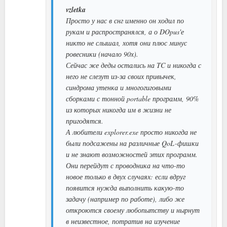
vzletka
Просто у нас в снг именно он ходил по
рукам и распространялся, а о DOpus'е
никто не слышал, хотя они плюс минус
ровесники (начало 90х).
Сейчас же деды остались на TC и никогда с
него не слезут из-за своих привычек,
синдрома утенка и многогиговыми
сборками с тонной portable программ, 90%
из которых никогда им в жизни не
пригодятся.
А любители explorer.exe просто никогда не
были подсажены на различные QoL-фишки
и не знают возможностей этих программ.
Они перейдут с проводника на что-то
новое только в двух случаях: если вдруг
появится нужда выполнить какую-то
задачу (например по работе), либо же
откроются своему любопытству и нырнут
в неизвестное, потратив на изучение