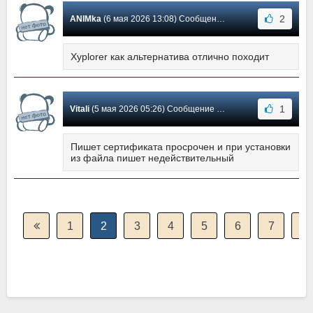
2
ANIMka
(6 мая 2026 13:08) Сообщение #586
Xyplorer как альтернатива отлично походит
1
Vitali
(5 мая 2026 05:26) Сообщение #585
Пишет сертификата просрочен и при установки
из файла пишет недействительный
1
2
3
4
5
6
7
8