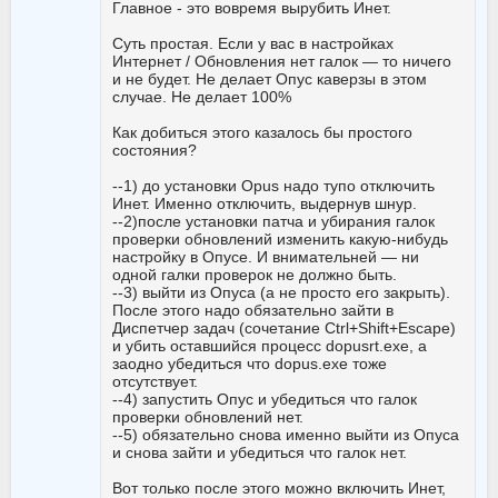
Главное - это вовремя вырубить Инет.
Суть простая. Если у вас в настройках
Интернет / Обновления нет галок — то ничего
и не будет. Не делает Опус каверзы в этом
случае. Не делает 100%
Как добиться этого казалось бы простого
состояния?
--1) до установки Opus надо тупо отключить
Инет. Именно отключить, выдернув шнур.
--2)после установки патча и убирания галок
проверки обновлений изменить какую-нибудь
настройку в Опусе. И внимательней — ни
одной галки проверок не должно быть.
--3) выйти из Опуса (а не просто его закрыть).
После этого надо обязательно зайти в
Диспетчер задач (сочетание Ctrl+Shift+Escape)
и убить оставшийся процесс dopusrt.exe, а
заодно убедиться что dopus.exe тоже
отсутствует.
--4) запустить Опус и убедиться что галок
проверки обновлений нет.
--5) обязательно снова именно выйти из Опуса
и снова зайти и убедиться что галок нет.
Вот только после этого можно включить Инет,