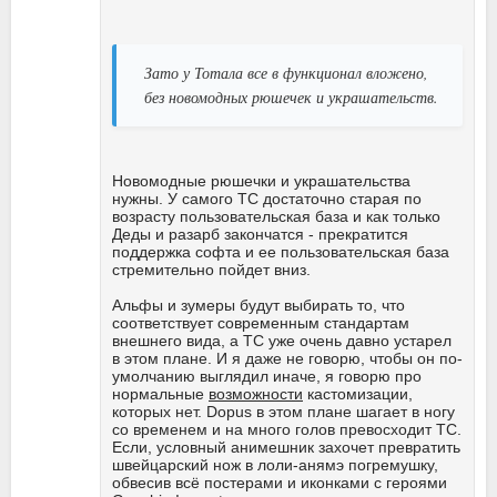
Зато у Тотала все в функционал вложено,
без новомодных рюшечек и украшательств.
Новомодные рюшечки и украшательства
нужны. У самого TC достаточно старая по
возрасту пользовательская база и как только
Деды и разарб закончатся - прекратится
поддержка софта и ее пользовательская база
стремительно пойдет вниз.
Альфы и зумеры будут выбирать то, что
соответствует современным стандартам
внешнего вида, а TC уже очень давно устарел
в этом плане. И я даже не говорю, чтобы он по-
умолчанию выглядил иначе, я говорю про
нормальные
возможности
кастомизации,
которых нет. Dopus в этом плане шагает в ногу
со временем и на много голов превосходит TC.
Если, условный анимешник захочет превратить
швейцарский нож в лоли-анямэ погремушку,
обвесив всё постерами и иконками с героями