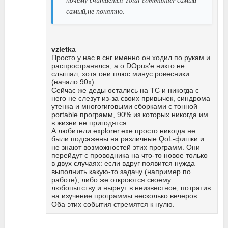
самый,не понятно.
vzletka
Просто у нас в снг именно он ходил по рукам и
распространялся, а о DOpus'е никто не
слышал, хотя они плюс минус ровесники
(начало 90х).
Сейчас же деды остались на TC и никогда с
него не слезут из-за своих привычек, синдрома
утенка и многогиговыми сборками с тонной
portable программ, 90% из которых никогда им
в жизни не пригодятся.
А любители explorer.exe просто никогда не
были подсажены на различные QoL-фишки и
не знают возможностей этих программ. Они
перейдут с проводника на что-то новое только
в двух случаях: если вдруг появится нужда
выполнить какую-то задачу (например по
работе), либо же откроются своему
любопытству и нырнут в неизвестное, потратив
на изучение программы несколько вечеров.
Оба этих события стремятся к нулю.