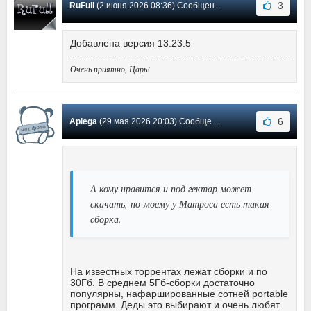
3
RuFull
(2 июня 2026 08:36) Сообщение #603
Добавлена версия 13.23.5
Очень приятно, Царь!
6
Apiega
(29 мая 2026 20:03) Сообщение #602
А кому нравится и под гектар может
скачать, по-моему у Матроса есть такая
сборка.
На известных торрентах лежат сборки и по
30Гб. В среднем 5Гб-сборки достаточно
популярны, нафаршированные сотней portable
программ. Деды это выбирают и очень любят.