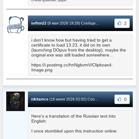
2
sefton22
(8 мая 2026 19:28) Сообщение #594
i don't know how but having tried to get a
certificate to load 13.23, it did on its own
(launching DOpus from the desktop). maybe the
original exe was still loaded somewhere...
https://i.postimg.cc/hnNgbvmV/Clipboard-
Image.png
0
nikitamce
(18 июня 2026 02:02) Сообщение #593
Here's a translation of the Russian text into
English:
I once stumbled upon this instruction online: