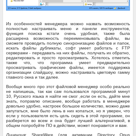
Из особенностей менеджера можно назвать возможность
полностью настраивать меню и панели инструментов,
функция поиска кстати очень удобная, также была
расширена возможность переименовывать файлы, вы
сможете проводить полную синхронизацию файлов и папок,
искать файлы дубликаты, софт умеет работать с FTP
серверами - передавать на них файлы, получать их обратно,
редактировать и просто просматривать. Хотелось отметить
также что, что программа умеет предварительно
просматривать графические файлы, имеется поддержка
организации слайдшоу, можно настраивать цветовую гамму
главного окна и так далее.
Вообще много про этот файловой менеджер особо реально
не напишешь, так как сам пользовался программой минут
10, Русского языка я найти не смог ,если он есть, дайте мне
знать, поправлю описание, вообще работать в менеджере
довольно удобно, настроек большое количество, можно даже
запутаться, мне было лень в них копаться, но я уверен, что
если у пользователя есть цель сидеть в этой программе, он
разберется во всем и она будет лучшей альтернативой, в
общем попробуйте ПО в действии, может понравится и вам.
Лицензия
: ShareWare (для активации Directory Opus