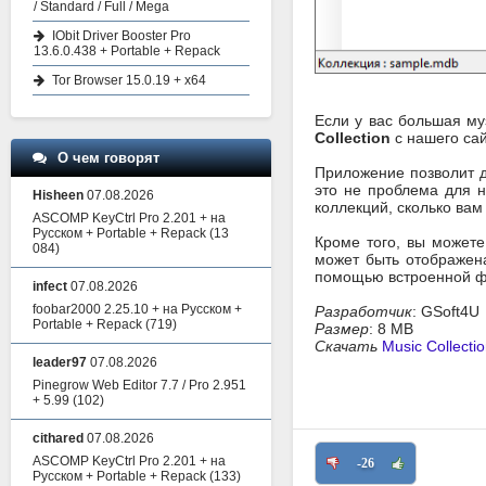
/ Standard / Full / Mega
IObit Driver Booster Pro
13.6.0.438 + Portable + Repack
Tor Browser 15.0.19 + x64
Если у вас большая му
Collection
с нашего сай
О чем говорят
Приложение позволит д
это не проблема для н
Hisheen
07.08.2026
коллекций, сколько ва
ASCOMP KeyCtrl Pro 2.201 + на
Русском + Portable + Repack
(13
Кроме того, вы может
084)
может быть отображен
помощью встроенной ф
infect
07.08.2026
foobar2000 2.25.10 + на Русском +
Разработчик
: GSoft4U
Portable + Repack
(719)
Размер
: 8 MB
Скачать
Music Collectio
leader97
07.08.2026
Pinegrow Web Editor 7.7 / Pro 2.951
+ 5.99
(102)
cithared
07.08.2026
ASCOMP KeyCtrl Pro 2.201 + на
-26
Русском + Portable + Repack
(133)