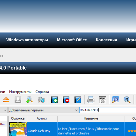
Windows активаторы
Microsoft Office
Коллекция
Игр
ы
»
4.0 Portable