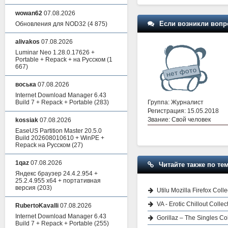
wowan62
07.08.2026
Если возникли вопр
Обновления для NOD32
(4 875)
alivakos
07.08.2026
Luminar Neo 1.28.0.17626 +
Portable + Repack + на Русском
(1
667)
воська
07.08.2026
Internet Download Manager 6.43
Build 7 + Repack + Portable
(283)
Группа: Журналист
Регистрация: 15.05.2018
Звание: Свой человек
kossiak
07.08.2026
EaseUS Partition Master 20.5.0
Build 202608010610 + WinPE +
Repack на Русском
(27)
1qaz
07.08.2026
Читайте также по тем
Яндекс браузер 24.4.2.954 +
25.2.4.955 x64 + портативная
версия
(203)
Utilu Mozilla Firefox Colle
VA - Erotic Chillout Collec
RubertoKavalli
07.08.2026
Internet Download Manager 6.43
Gorillaz – The Singles Co
Build 7 + Repack + Portable
(255)