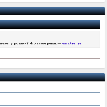
пугает угрозами? Что такое репак —
читайте тут
.