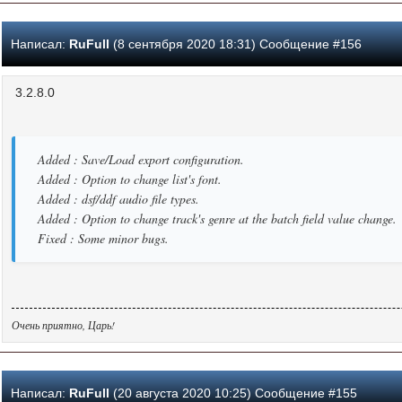
Написал:
RuFull
(8 сентября 2020 18:31) Сообщение #156
3.2.8.0
Added : Save/Load export configuration.
Added : Option to change list's font.
Added : dsf/ddf audio file types.
Added : Option to change track's genre at the batch field value change.
Fixed : Some minor bugs.
Очень приятно, Царь!
Написал:
RuFull
(20 августа 2020 10:25) Сообщение #155