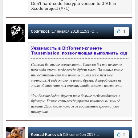
Don't hard-code libcrypto version to 0.9.8 in
Xcode project (#71)
1
Софтпро1
(17 января 2018 11:53) Сообщение #53
Уязвимость в BitTorrent-клиенте
Transmission, позволяющая выполнить код
Сколько бы ты не желал знать. Сколько бы ты не хотел
чего либо иметь тебе всегда будет мало. Но лишь в конце
ты осознаешь,что ты имеешь и имел всё о чём мог
мечтать. А ведь этого не имели другие. А порой даже не
знали об том что ты имеешь,чтобы хотеть иметь это.
Чем больше даёшь другим,тем больше тебе воздастся в
будущем. Халява есть всегда,просто некоторым лень её
искать. Дари благо пока жив ибо тёмные времена уже
наступили.
2
Konrad-Karlovich
(18 сентября 2017 23:39) Сообщение #52