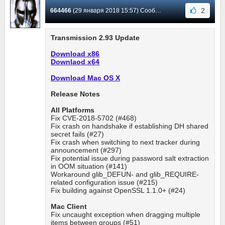
2
664466
(29 января 2018 15:57) Сообщение #54
Transmission 2.93 Update
Download x86
Downlaod x64
Download Mac OS X
Release Notes
All Platforms
Fix CVE-2018-5702 (#468)
Fix crash on handshake if establishing DH shared
secret fails (#27)
Fix crash when switching to next tracker during
announcement (#297)
Fix potential issue during password salt extraction
in OOM situation (#141)
Workaround glib_DEFUN- and glib_REQUIRE-
related configuration issue (#215)
Fix building against OpenSSL 1.1.0+ (#24)
Mac Client
Fix uncaught exception when dragging multiple
items between groups (#51)