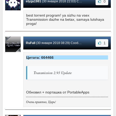
0
elyga1981
(30 января 2018 22:03) Сообщение #56
best torrent program! ya sizhu na vsex
Transmission dazhe na betax, samaya lutshaya
proga!
1
RuFull
(30 января 2018 08:29) Сообщение #55
Цитата: 664466
Transmission 2.93 Update
Обновил + порташка от PortableApps
Очень приятно, Царь!