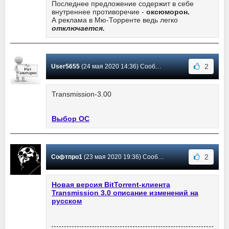
Последнее предложение содержит в себе
внутреннее противоречие -
оксюморон.
А реклама в Мю-Торренте ведь легко
отключается.
2
User5655
(24 мая 2020 14:36) Сообщение #63
Transmission-3.00
Выбор ОС
2
Софтпро1
(23 мая 2020 19:36) Сообщение #62
Новая версия BitTorrent-клиента
Transmission 3.0 описание изменений на
русском