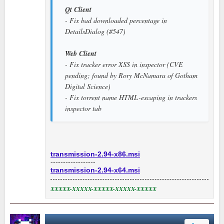
Qt Client
- Fix bad downloaded percentage in
DetailsDialog (#547)
Web Client
- Fix tracker error XSS in inspector (CVE
pending; found by Rory McNamara of Gotham
Digital Science)
- Fix torrent name HTML-escaping in trackers
inspector tab
transmission-2.94-x86.msi
------------------
transmission-2.94-x64.msi
XXXXX-XXXXX-XXXXX-XXXXX-XXXXX