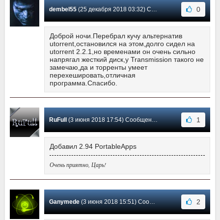
0
dembel55
(25 декабря 2018 03:32) Сообщение #60
Доброй ночи.Перебрал кучу альтернатив
utorrent,остановился на этом,долго сидел на
utorrent 2.2.1,но временами он очень сильно
напрягал жесткий диск,у Transmission такого не
замечаю,да и торренты умеет
перехешировать,отличная
программа.Спасибо.
1
RuFull
(3 июня 2018 17:54) Сообщение #59
Добавил 2.94 PortableApps
Очень приятно, Царь!
2
Ganymede
(3 июня 2018 15:51) Сообщение #58