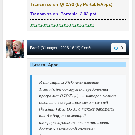
Transmission-Qt 2.92 (by PortableApps)
Transmission_Portable_2.92.paf
XXXXX-XXXXX-XXXXX-XXXXX-XXXXX
0
Brat1
(31 августа 2016 16:19) Сообщение #50
Цитата: Арэс
В популярном BitTorrent-клиенте
Transmission обнаружена вредоносная
программа OSX/Keydnap, которая может
похитить содержимое связки ключей
(keychain) Mac OS X, а также работать
как бэкдор, позволяющий
киберпреступникам постоянно иметь
доступ к взломанной системе и