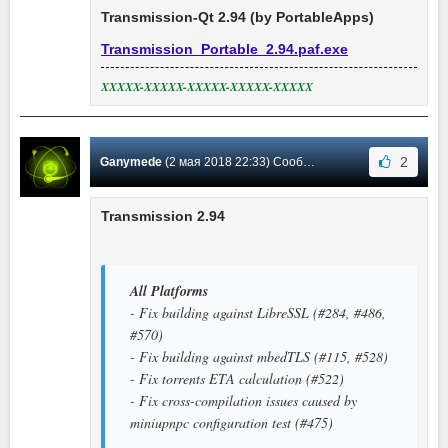
Transmission-Qt 2.94 (by PortableApps)
Transmission_Portable_2.94.paf.exe
XXXXX-XXXXX-XXXXX-XXXXX-XXXXX
2
Ganymede
(2 мая 2018 22:33) Сообщение #57
Transmission 2.94
All Platforms
- Fix building against LibreSSL (#284, #486,
#570)
- Fix building against mbedTLS (#115, #528)
- Fix torrents ETA calculation (#522)
- Fix cross-compilation issues caused by
miniupnpc configuration test (#475)