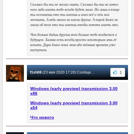
Сколько бы ты не желал знать. Сколько бы ты не хотел
чего либо иметь тебе всегда будет мало. Но лишь в конце
ты осознаешь,что ты имеешь и имел всё о чём мог
мечтать. А ведь этого не имели другие. А порой даже не
знали об том что ты имеешь,чтобы хотеть иметь это.
Чем больше даёшь другим,тем больше тебе воздастся в
будущем. Халява есть всегда,просто некоторым лень её
искать. Дари благо пока жив ибо тёмные времена уже
наступили.
1
f1sh08
(23 мая 2020 17:20) Сообщение #61
Windows (early preview) transmission 3.00
x86
Windows (early preview) transmission 3.00
x64
Что нового