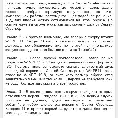
В целом про этот загрузочный диск от Sergei Strelec можно
написать только положительные моменты, автор давно
известен, набрал огромную популярность за счет
качественной работы, поэтому кто ищет подобное решение,
я думаю вполне можно остановиться на этом образе. По
ссылке ниже вы сможете скачать загрузочный диск от Сергей
Стрелец
.
Update 1
- Обратите внимание, что теперь в сборку входит
WinPE 11 Sergei Strelec - спасибо автору за столько
долгожданное обновление, именно по этой причине размер
загрузочного диска стал больше почти на 1 гигабайт.
Update 2
- После просьб пользователей, автор решил
разделить WINPE 11 и 10 на два отдельных образа формата
ISO. Поэтому ниже вы сможете скачать загрузочный диск
последней версии от Сергей Стрельца как WinPE11 так и
отдельно WINPE 10-8, за счет чего размер образа стал
значительно меньше и тем кому 11 версия не требуется, они
не будут больше загружать это все просто так.
Update 3
- В релиз вышел опять загрузочный диск который
объединяет версии Виндовс 11-10 и 8, на всякий случай
прошлые не удаляю, будем наблюдать за развитием
событий, в любом случае все версии от Сергея Стрельца
Виндовс 11 и прочих версий загрузочного диска без torrent
можно у нас скачать ниже.