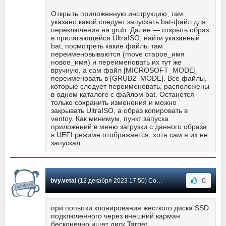
Открыть приложенную инструкцию, там
указано какой следует запускать bat-файл для
переключения на grub. Далее — открыть образ
в прилагающейся UltraISO, найти указанный
bat, посмотреть какие файлы там
переименовываются (move старое_имя
новое_имя) и переименовать их тут же
вручную, а сам файл [MICROSOFT_MODE]
переименовать в [GRUB2_MODE]. Все файлы,
которые следует переименовать, расположены
в одном каталоге с файлом bat. Останется
только сохранить изменения и можно
закрывать UltraISO, а образ копировать в
ventoy. Как минимум, пункт запуска
приложений в меню загрузки с данного образа
в UEFI режиме отображается, хотя сам я их не
запускал.
0
bvy.vetal
(12 декабря 2023 17:50) Сообщение #549
при попытки клонирования жесткого диска SSD
подключенного через внешний карман
бесконечно ищет диск Target