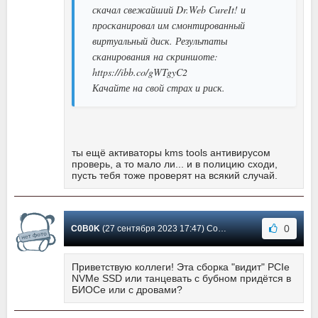
скачал свежайший Dr.Web CureIt! и
просканировал им смонтированный
виртуальный диск. Результаты
сканирования на скриншоте:
https://ibb.co/gWTgyC2
Качайте на свой страх и риск.
ты ещё активаторы kms tools антивирусом
проверь, а то мало ли... и в полицию сходи,
пусть тебя тоже проверят на всякий случай.
0
C0B0K
(27 сентября 2023 17:47) Сообщение #533
Приветствую коллеги! Эта сборка "видит" PCIe
NVMe SSD или танцевать с бубном придётся в
БИОСе или с дровами?