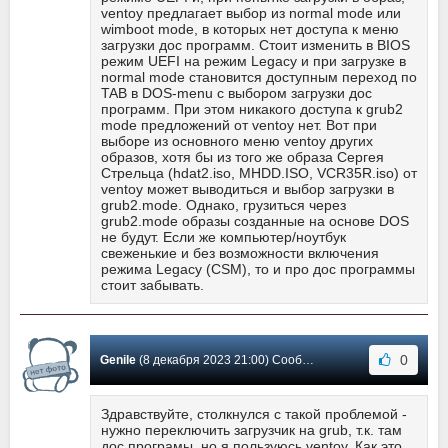
ventoy предлагает выбор из normal mode или
wimboot mode, в которых нет доступа к меню
загрузки дос программ. Стоит изменить в BIOS
режим UEFI на режим Legacy и при загрузке в
normal mode становится доступным переход по
TAB в DOS-menu с выбором загрузки дос
программ. При этом никакого доступа к grub2
mode предложений от ventoy нет. Вот при
выборе из основного меню ventoy других
образов, хотя бы из того же образа Сергея
Стрельца (hdat2.iso, MHDD.ISO, VCR35R.iso) от
ventoy может выводиться и выбор загрузки в
grub2.mode. Однако, грузиться через
grub2.mode образы созданные на основе DOS
не будут. Если же компьютер/ноутбук
свеженькие и без возможности включения
режима Legacy (CSM), то и про дос программы
стоит забывать.
0
Genile
(8 декабря 2023 21:00) Сообщение #545
Здравствуйте, столкнулся с такой проблемой -
нужно переключить загрузчик на grub, т.к. там
дос програмы, но я пользуюсь ventoy. Как это