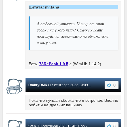
Цитата: mr.taha
А отдельной утилиты 78setup от этой
сборки ни у кого нету? Ссылку киньте
пожалуйста, желательно на облако, если
есть у кого.
Есть.
78RePack 1.9.5
с (WimLib 1.14.2)
0
DmitryDMR
(17 сентября 2023 13:09) Сообщение #529
Пока что лучшая сборка что я встречал. Вполне
робит и на древних вашинах
0
Sten
(10 сентября 2023 13:46) Сообщение #528