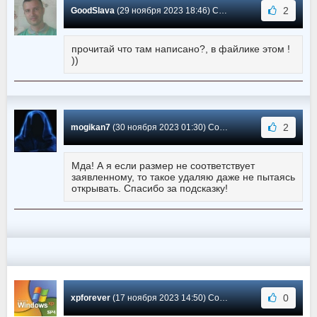
2
GoodSlava
(29 ноября 2023 18:46) Сообщение #542
прочитай что там написано?, в файлике этом !
))
2
mogikan7
(30 ноября 2023 01:30) Сообщение #541
Мда! А я если размер не соответствует
заявленному, то такое удаляю даже не пытаясь
открывать. Спасибо за подсказку!
0
xpforever
(17 ноября 2023 14:50) Сообщение #540