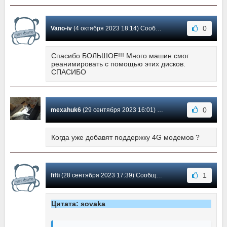
0
Vano-iv
(4 октября 2023 18:14) Сообщение #537
Спасибо БОЛЬШОЕ!!! Много машин смог
реанимировать с помощью этих дисков.
СПАСИБО
0
mexahuk6
(29 сентября 2023 16:01) Сообщение #536
Когда уже добавят поддержку 4G модемов ?
1
fifti
(28 сентября 2023 17:39) Сообщение #535
Цитата: sovaka