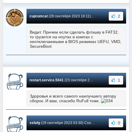
2
cuprumcat
(28 сентября 2023 16:11) Сообщение #532
Видит. Причем если сделать флэшку в FAT32,
то грузится на ноутах и компах с
неотключаемыми в BIOS режимах UEFU, VMD,
SecureBoot
1
restart.service.5041
(23 сентября 2023 23:46) Сообщение #531
Здоровья и всего самого наилучшего автору
сборок. И вам, спасибо RuFull тоже.
0
ssfafg
(19 сентября 2023 03:30) Сообщение #530