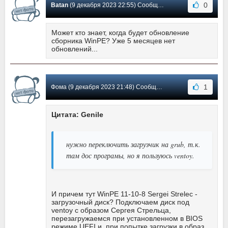
0
Batan
(9 декабря 2023 22:55) Сообщение #547
Может кто знает, когда будет обновление
сборника WinPE? Уже 5 месяцев нет
обновлений...
1
Фома (9 декабря 2023 21:48) Сообщение #546
Цитата: Genile
нужно переключить загрузчик на grub, т.к.
там дос програмы, но я пользуюсь ventoy.
И причем тут WinPE 11-10-8 Sergei Strelec -
загрузочный диск? Подключаем диск под
ventoy с образом Сергея Стрельца,
перезагружаемся при установленном в BIOS
режиме UEFI и, при попытке загрузки в образ,