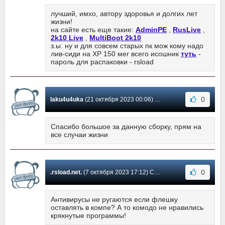
лучший, имхо, автору здоровья и долгих лет
жизни!
на сайте есть еще такие:
AdminPE
,
RusLive
,
2k10 Live
,
MultiBoot 2k10
з.ы. ну и для совсем старых пк мож кому надо
лив-сиди на XP 150 мег всего исошник
туть
-
пароль для распаковки - rsload
0
laku4u4uka
(21 октября 2023 00:06) Сообщение #539
Спасибо большое за данную сборку, прям на
все случаи жизни
0
.rsload.net.
(7 октября 2023 17:12) Сообщение #538
Антивирусы не ругаются если флешку
оставлять в компе? А то комодо не нравились
крякнутые программы!