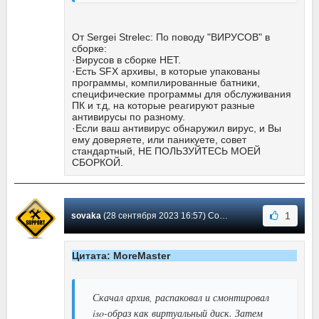
От Sergei Strelec: По поводу "ВИРУСОВ" в
сборке:
·Вирусов в сборке НЕТ.
·Есть SFX архивы, в которые упакованы
программы, компилированные батники,
специфические программы для обслуживания
ПК и т.д, на которые реагируют разные
антивирусы по разному.
·Если ваш антивирус обнаружил вирус, и Вы
ему доверяете, или паникуете, совет
стандартный, НЕ ПОЛЬЗУЙТЕСЬ МОЕЙ
СБОРКОЙ.
1
sovaka
(28 сентября 2023 16:57) Сообщение #534
Цитата: MoreMaster
Скачал архив, распаковал и смонтировал
iso-образ как виртуальный диск. Затем