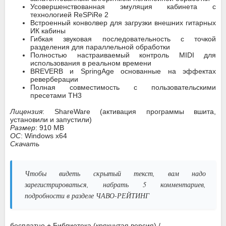
Усовершенствованная эмуляция кабинета с
технологией ReSPiRe 2
Встроенный конволвер для загрузки внешних гитарных
ИК кабины
Гибкая звуковая последовательность с точкой
разделения для параллельной обработки
Полностью настраиваемый контроль MIDI для
использования в реальном времени
BREVERB и SpringAge основанные на эффектах
реверберации
Полная совместимость с пользовательскими
пресетами TH3
Лицензия
: ShareWare (активация программы вшита,
установили и запустили)
Размер
: 910 MB
ОС
: Windows x64
Скачать
Чтобы видеть скрытый текст, вам надо
зарегистрироваться, набрать 5 комментариев,
подробности в разделе ЧАВО-РЕЙТИНГ
бесплатно + Библиотека (крякнутая версия) /