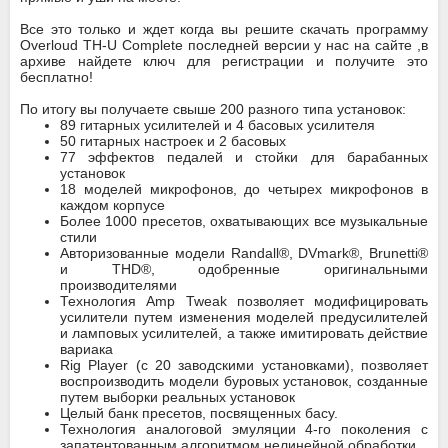
Все это только и ждет когда вы решите скачать программу
Overloud TH-U Complete последней версии у нас на сайте ,в
архиве найдете ключ для регистрации и получите это
бесплатно!
По итогу вы получаете свыше 200 разного типа установок:
89 гитарных усилителей и 4 басовых усилителя
50 гитарных настроек и 2 басовых
77 эффектов педалей и стойки для барабанных
установок
18 моделей микрофонов, до четырех микрофонов в
каждом корпусе
Более 1000 пресетов, охватывающих все музыкальные
стили
Авторизованные модели Randall®, DVmark®, Brunetti®
и THD®, одобренные оригинальными
производителями
Технология Amp Tweak позволяет модифицировать
усилители путем изменения моделей предусилителей
и ламповых усилителей, а также имитировать действие
вариака
Rig Player (с 20 заводскими установками), позволяет
воспроизводить модели буровых установок, созданные
путем выборки реальных установок
Целый банк пресетов, посвященных басу.
Технология аналоговой эмуляции 4-го поколения с
запатентованным алгоритмом нелинейной обработки