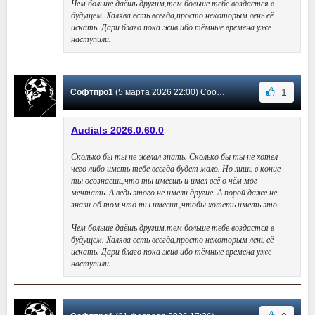
Чем больше даёшь другим,тем больше тебе воздастся в
будущем. Халява есть всегда,просто некоторым лень её
искать. Дари благо пока жив ибо тёмные времена уже
наступили.
1
Софтпро1
(5 марта 2026 22:00) Сообщение #215
Audials 2026.0.60.0
Сколько бы ты не желал знать. Сколько бы ты не хотел
чего либо иметь тебе всегда будет мало. Но лишь в конце
ты осознаешь,что ты имеешь и имел всё о чём мог
мечтать. А ведь этого не имели другие. А порой даже не
знали об том что ты имеешь,чтобы хотеть иметь это.
Чем больше даёшь другим,тем больше тебе воздастся в
будущем. Халява есть всегда,просто некоторым лень её
искать. Дари благо пока жив ибо тёмные времена уже
наступили.