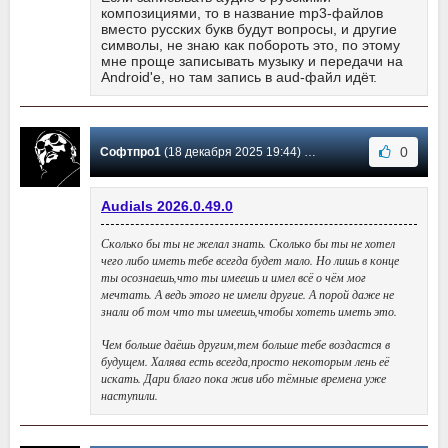
композициями, то в название mp3-файлов
вместо русских букв будут вопросы, и другие
символы, не знаю как побороть это, по этому
мне проще записывать музыку и передачи на
Android'e, но там запись в aud-файл идёт.
0
Софтпро1
(18 декабря 2025 19:44) Сообщение #207
Audials 2026.0.49.0
Сколько бы ты не желал знать. Сколько бы ты не хотел
чего либо иметь тебе всегда будет мало. Но лишь в конце
ты осознаешь,что ты имеешь и имел всё о чём мог
мечтать. А ведь этого не имели другие. А порой даже не
знали об том что ты имеешь,чтобы хотеть иметь это.
Чем больше даёшь другим,тем больше тебе воздастся в
будущем. Халява есть всегда,просто некоторым лень её
искать. Дари благо пока жив ибо тёмные времена уже
наступили.