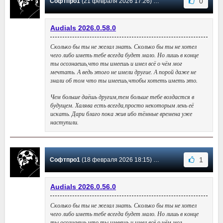
0
Софтпро1
(21 февраля 2026 17:26) Сообщение #214
Audials 2026.0.58.0
Сколько бы ты не желал знать. Сколько бы ты не хотел
чего либо иметь тебе всегда будет мало. Но лишь в конце
ты осознаешь,что ты имеешь и имел всё о чём мог
мечтать. А ведь этого не имели другие. А порой даже не
знали об том что ты имеешь,чтобы хотеть иметь это.
Чем больше даёшь другим,тем больше тебе воздастся в
будущем. Халява есть всегда,просто некоторым лень её
искать. Дари благо пока жив ибо тёмные времена уже
наступили.
1
Софтпро1
(18 февраля 2026 18:15) Сообщение #213
Audials 2026.0.56.0
Сколько бы ты не желал знать. Сколько бы ты не хотел
чего либо иметь тебе всегда будет мало. Но лишь в конце
ты осознаешь,что ты имеешь и имел всё о чём мог