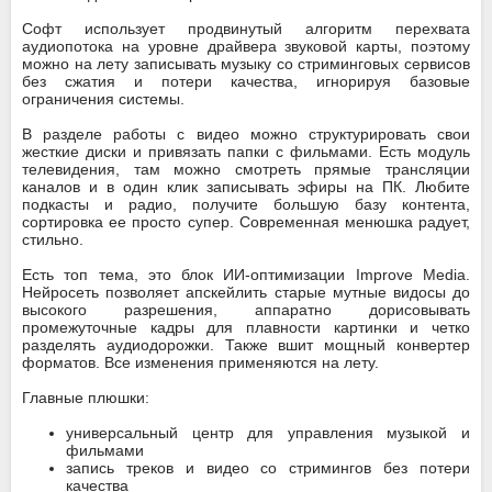
Софт использует продвинутый алгоритм перехвата
аудиопотока на уровне драйвера звуковой карты, поэтому
можно на лету записывать музыку со стриминговых сервисов
без сжатия и потери качества, игнорируя базовые
ограничения системы.
В разделе работы с видео можно структурировать свои
жесткие диски и привязать папки с фильмами. Есть модуль
телевидения, там можно смотреть прямые трансляции
каналов и в один клик записывать эфиры на ПК. Любите
подкасты и радио, получите большую базу контента,
сортировка ее просто супер. Современная менюшка радует,
стильно.
Есть топ тема, это блок ИИ-оптимизации Improve Media.
Нейросеть позволяет апскейлить старые мутные видосы до
высокого разрешения, аппаратно дорисовывать
промежуточные кадры для плавности картинки и четко
разделять аудиодорожки. Также вшит мощный конвертер
форматов. Все изменения применяются на лету.
Главные плюшки:
универсальный центр для управления музыкой и
фильмами
запись треков и видео со стримингов без потери
качества