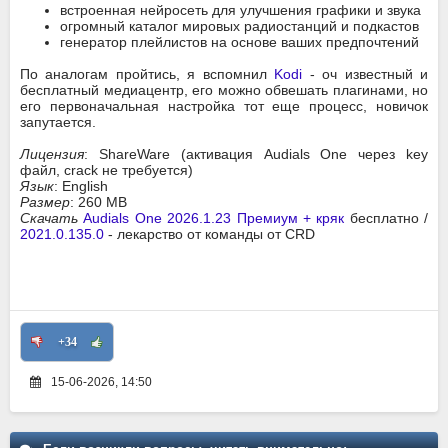
встроенная нейросеть для улучшения графики и звука
огромный каталог мировых радиостанций и подкастов
генератор плейлистов на основе ваших предпочтений
По аналогам пройтись, я вспомнил
Kodi
- оч известный и
бесплатный медиацентр, его можно обвешать плагинами, но
его первоначальная настройка тот еще процесс, новичок
запутается.
Лицензия
: ShareWare (активация Audials One через key
файл, crack не требуется)
Язык
: English
Размер
: 260 MB
Скачать
Audials One 2026.1.23 Премиум + кряк
бесплатно /
2021.0.135.0
- лекарство от команды от CRD
+34
15-06-2026, 14:50