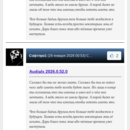
мечтать. А ведь этого не имели другие. А порой даже не
знали об том что ты имеешь,чтобы хотеть иметь это.
Чем больше даёшь другим,тем больше тебе воздастся в
будущем. Халява есть всегда,просто некоторым лень её
искать. Дари благо пока жив ибо тёмные времена уже
наступили.
2
Софтпро1
(28 января 2026 00:53) Сообщение #212
Audials 2026.0.52.0
Сколько бы ты не желал знать. Сколько бы ты не хотел
чего либо иметь тебе всегда будет мало. Но лишь в конце
ты осознаешь,что ты имеешь и имел всё о чём мог
мечтать. А ведь этого не имели другие. А порой даже не
знали об том что ты имеешь,чтобы хотеть иметь это.
Чем больше даёшь другим,тем больше тебе воздастся в
будущем. Халява есть всегда,просто некоторым лень её
искать. Дари благо пока жив ибо тёмные времена уже
наступили.