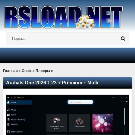
Главная
»
Софт
»
Плееры
»
Audials One 2026.1.23 + Premium + Multi