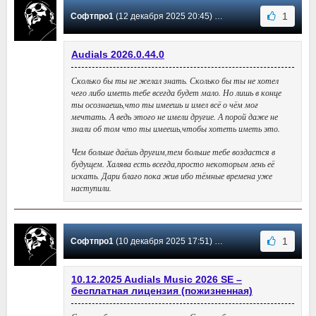
1
Софтпро1
(12 декабря 2025 20:45) Сообщение #206
Audials 2026.0.44.0
Сколько бы ты не желал знать. Сколько бы ты не хотел
чего либо иметь тебе всегда будет мало. Но лишь в конце
ты осознаешь,что ты имеешь и имел всё о чём мог
мечтать. А ведь этого не имели другие. А порой даже не
знали об том что ты имеешь,чтобы хотеть иметь это.
Чем больше даёшь другим,тем больше тебе воздастся в
будущем. Халява есть всегда,просто некоторым лень её
искать. Дари благо пока жив ибо тёмные времена уже
наступили.
1
Софтпро1
(10 декабря 2025 17:51) Сообщение #205
10.12.2025 Audials Music 2026 SE –
бесплатная лицензия (пожизненная)