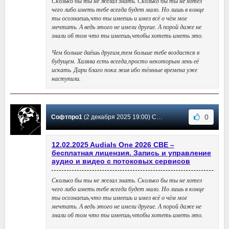
Сколько бы ты не желал знать. Сколько бы ты не хотел
чего либо иметь тебе всегда будет мало. Но лишь в конце
ты осознаешь,что ты имеешь и имел всё о чём мог
мечтать. А ведь этого не имели другие. А порой даже не
знали об том что ты имеешь,чтобы хотеть иметь это.
Чем больше даёшь другим,тем больше тебе воздастся в
будущем. Халява есть всегда,просто некоторым лень её
искать. Дари благо пока жив ибо тёмные времена уже
наступили.
0
Софтпро1
(2 декабря 2025 19:00) Сообщение #204
12.02.2025 Audials One 2026 CBE –
бесплатная лицензия. Запись и управление
аудио и видео с потоковых сервисов
Сколько бы ты не желал знать. Сколько бы ты не хотел
чего либо иметь тебе всегда будет мало. Но лишь в конце
ты осознаешь,что ты имеешь и имел всё о чём мог
мечтать. А ведь этого не имели другие. А порой даже не
знали об том что ты имеешь,чтобы хотеть иметь это.