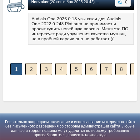
0
Neovolter
(20 сентября 2025 20:42) Сообщение #201
Audials One 2026.0.13 увы ключ для Audials
One 2022.0.248 Platinum не принимает и
просит купить новейшую версию. Меня это ПО
интересует ради улучшения качества музыки,
но в пробной версии оно не работает ((
1
2
3
4
5
6
7
8
9
Решительно запрещаем скачивание и использование материалов сайта
без письменного разрешения со стороны администрации сайта. Любые
данные и торрент файлы могут удалится по первому требованию
правообладателя, написать можно
сюда