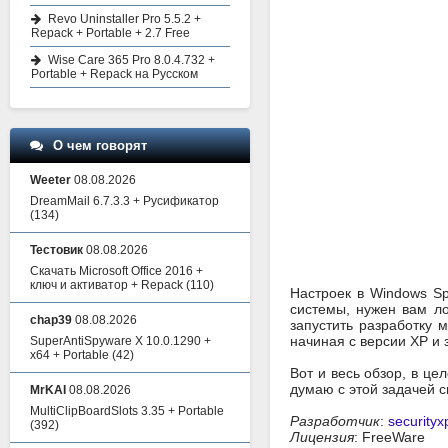
Revo Uninstaller Pro 5.5.2 +
Repack + Portable + 2.7 Free
Wise Care 365 Pro 8.0.4.732 +
Portable + Repack на Русском
О чем говорят
Weeter
08.08.2026
DreamMail 6.7.3.3 + Русификатор
(134)
Тестовик
08.08.2026
Скачать Microsoft Office 2016 +
ключ и активатор + Repack
(110)
Настроек в Windows Sp
системы, нужен вам ло
chap39
08.08.2026
запустить разработку 
начиная с версии XP и 
SuperAntiSpyware X 10.0.1290 +
x64 + Portable
(42)
Вот и весь обзор, в це
думаю с этой задачей с
MrKAI
08.08.2026
MultiClipBoardSlots 3.35 + Portable
Разработчик
:
securityx
(392)
Лицензия
: FreeWare