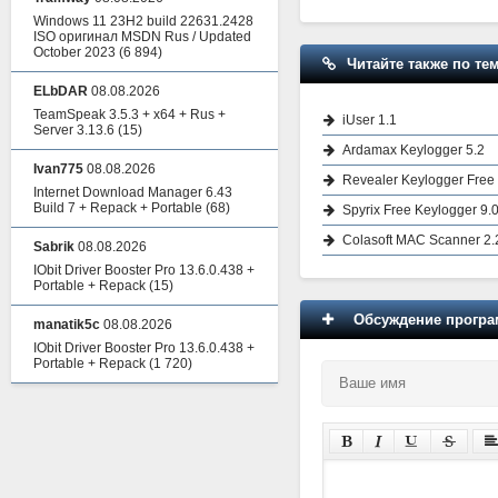
Windows 11 23H2 build 22631.2428
ISO оригинал MSDN Rus / Updated
October 2023
(6 894)
Читайте также по тем
ELbDAR
08.08.2026
TeamSpeak 3.5.3 + x64 + Rus +
iUser 1.1
Server 3.13.6
(15)
Ardamax Keylogger 5.2
Ivan775
08.08.2026
Revealer Keylogger Free
Internet Download Manager 6.43
Build 7 + Repack + Portable
(68)
Spyrix Free Keylogger 9.0
Colasoft MAC Scanner 2.
Sabrik
08.08.2026
IObit Driver Booster Pro 13.6.0.438 +
Portable + Repack
(15)
Обсуждение програм
manatik5c
08.08.2026
IObit Driver Booster Pro 13.6.0.438 +
Portable + Repack
(1 720)