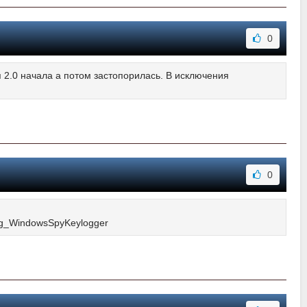
0
 2.0 начала а потом застопорилась. В исключения
0
ling_WindowsSpyKeylogger