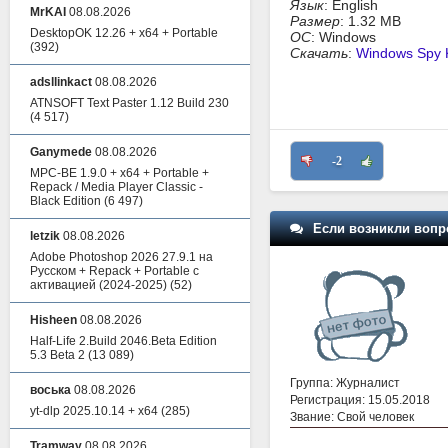
Язык
: English
MrKAI
08.08.2026
Размер
: 1.32 MB
DesktopOK 12.26 + x64 + Portable
ОС
: Windows
(392)
Скачать
:
Windows Spy K
adsllinkact
08.08.2026
ATNSOFT Text Paster 1.12 Build 230
(4 517)
Ganymede
08.08.2026
-2
MPC-BE 1.9.0 + x64 + Portable +
Repack / Media Player Classic -
Black Edition
(6 497)
Если возникли вопр
letzik
08.08.2026
Adobe Photoshop 2026 27.9.1 на
Русском + Repack + Portable с
активацией (2024-2025)
(52)
Hisheen
08.08.2026
Half-Life 2.Build 2046.Beta Edition
5.3 Beta 2
(13 089)
Группа: Журналист
воська
08.08.2026
Регистрация: 15.05.2018
yt-dlp 2025.10.14 + x64
(285)
Звание: Свой человек
Tramway
08.08.2026