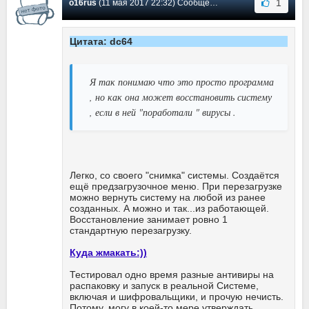
1
o16rus
(11 мая 2017 22:32) Сообщение #67
Цитата: dc64
Я так понимаю что это просто программа
, но как она может восстановить систему
, если в ней "поработали " вирусы .
Легко, со своего "снимка" системы. Создаётся
ещё предзагрузочное меню. При перезагрузке
можно вернуть систему на любой из ранее
созданных. А можно и так...из работающей.
Восстановление занимает ровно 1
стандартную перезагрузку.
Куда жмакать:))
Тестировал одно время разные антивиры на
распаковку и запуск в реальной Системе,
включая и шифровальщики, и прочую нечисть.
Потому, могу в коей-то мере утверждать.