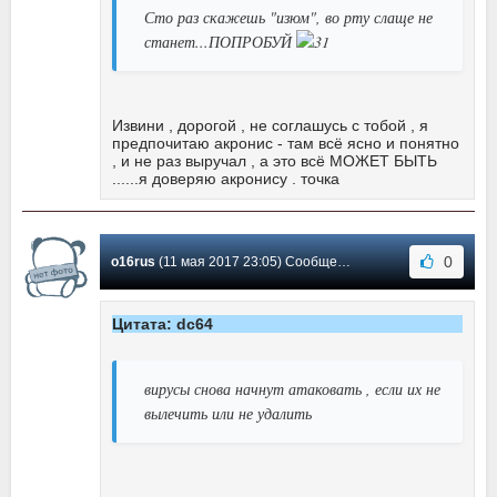
Сто раз скажешь "изюм", во рту слаще не
станет...ПОПРОБУЙ
Извини , дорогой , не соглашусь с тобой , я
предпочитаю акронис - там всё ясно и понятно
, и не раз выручал , а это всё МОЖЕТ БЫТЬ
......я доверяю акронису . точка
0
o16rus
(11 мая 2017 23:05) Сообщение #69
Цитата: dc64
вирусы снова начнут атаковать , если их не
вылечить или не удалить