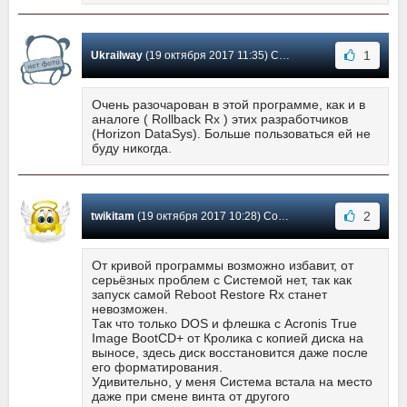
1
Ukrailway
(19 октября 2017 11:35) Сообщение #82
Очень разочарован в этой программе, как и в
аналоге ( Rollback Rx ) этих разработчиков
(Horizon DataSys). Больше пользоваться ей не
буду никогда.
2
twikitam
(19 октября 2017 10:28) Сообщение #81
От кривой программы возможно избавит, от
серьёзных проблем с Системой нет, так как
запуск самой Reboot Restore Rx станет
невозможен.
Так что только DOS и флешка с Acronis True
Image BootCD+ от Кролика с копией диска на
выносе, здесь диск восстановится даже после
его форматирования.
Удивительно, у меня Система встала на место
даже при смене винта от другого