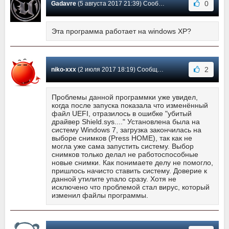
0
Gadavre
(5 августа 2017 21:39) Сообщение #76
Эта программа работает на windows XP?
2
niko-xxx
(2 июля 2017 18:19) Сообщение #75
Проблемы данной программки уже увидел,
когда после запуска показала что изменённый
файл UEFI, отразилось в ошибке "убитый
драйвер Shield.sys...." Установлена была на
систему Windows 7, загрузка закончилась на
выборе снимков (Press HOME), так как не
могла уже сама запустить систему. Выбор
снимков только делал не работоспособные
новые снимки. Как понимаете делу не помогло,
пришлось начисто ставить систему. Доверие к
данной утилите упало сразу. Хотя не
исключено что проблемой стал вирус, который
изменил файлы программы.