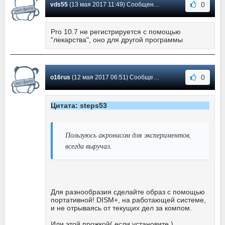
0
vds55
(13 мая 2017 11:49) Сообщение #74
Pro 10.7 не регистрируется с помощью
"лекарства", оно для другой программы
0
o16rus
(12 мая 2017 06:51) Сообщение #73
Цитата: steps53
Пользуюсь акронисом для экспериментов,
всегда выручал.
Для разнообразия сделайте образ с помощью
портативной! DISM+, на работающей системе,
и не отрываясь от текущих дел за компом.
Или этой прожкой( если установите )