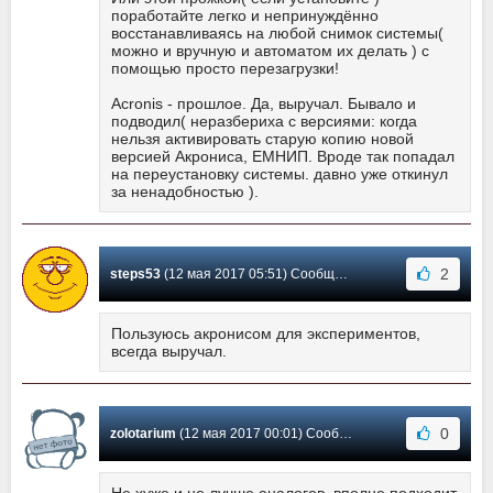
поработайте легко и непринуждённо
восстанавливаясь на любой снимок системы(
можно и вручную и автоматом их делать ) с
помощью просто перезагрузки!
Acronis - прошлое. Да, выручал. Бывало и
подводил( неразбериха с версиями: когда
нельзя активировать старую копию новой
версией Акрониса, ЕМНИП. Вроде так попадал
на переустановку системы. давно уже откинул
за ненадобностью ).
2
steps53
(12 мая 2017 05:51) Сообщение #72
Пользуюсь акронисом для экспериментов,
всегда выручал.
0
zolotarium
(12 мая 2017 00:01) Сообщение #71
Не хуже и не лучше аналогов, вполне подходит