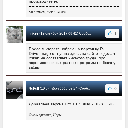
производителя.
Что умеем, так и живём.
1
mikes
(19 октября 2017 08:41) Сообщение #80
После мытарств набрел на порташку R-
Drive.Image от пунша здесь на сайте , сделал
бэкап не составляет никакого труда ,про
акронисов всяких разных программ по бэкапу
забыл
0
RuFull
(19 октября 2017 08:24) Сообщение #79
Добавлена версия Pro 10.7 Build 2702811146
Очень приятно, Царь!