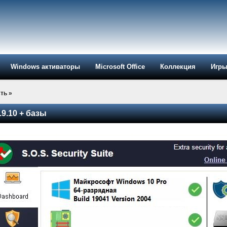
Windows активаторы
Microsoft Office
Коллекция
Игр
ть
»
.9.10 + базы