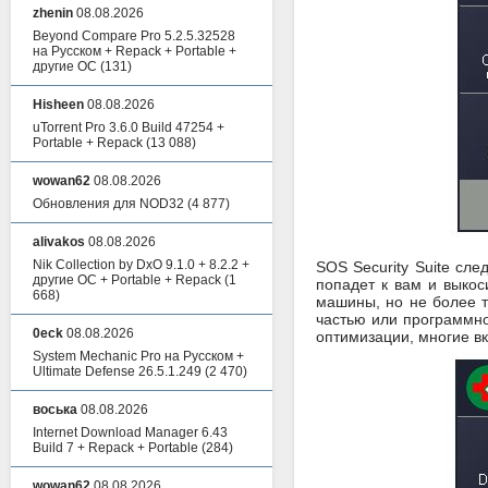
zhenin
08.08.2026
Beyond Compare Pro 5.2.5.32528
на Русском + Repack + Portable +
другие ОС
(131)
Hisheen
08.08.2026
uTorrent Pro 3.6.0 Build 47254 +
Portable + Repack
(13 088)
wowan62
08.08.2026
Обновления для NOD32
(4 877)
alivakos
08.08.2026
Nik Collection by DxO 9.1.0 + 8.2.2 +
SOS Security Suite сле
другие ОС + Portable + Repack
(1
попадет к вам и выкос
668)
машины, но не более т
частью или программной
0eck
08.08.2026
оптимизации, многие вк
System Mechanic Pro на Русском +
Ultimate Defense 26.5.1.249
(2 470)
воська
08.08.2026
Internet Download Manager 6.43
Build 7 + Repack + Portable
(284)
wowan62
08.08.2026