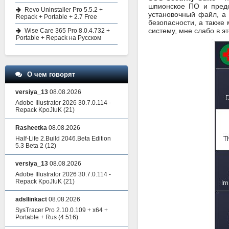
шпионское ПО и предо
Revo Uninstaller Pro 5.5.2 +
установочный файл, а
Repack + Portable + 2.7 Free
безопасности, а также
систему, мне слабо в э
Wise Care 365 Pro 8.0.4.732 +
Portable + Repack на Русском
О чем говорят
versiya_13
08.08.2026
Adobe Illustrator 2026 30.7.0.114 -
Repack KpoJIuK
(21)
Rasheetka
08.08.2026
Half-Life 2.Build 2046.Beta Edition
5.3 Beta 2
(12)
versiya_13
08.08.2026
Adobe Illustrator 2026 30.7.0.114 -
Repack KpoJIuK
(21)
adsllinkact
08.08.2026
SysTracer Pro 2.10.0.109 + x64 +
Portable + Rus
(4 516)