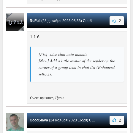
2
RuFull
(28 декабря 2023 08:33) Сообщение #17
1.1.6
[Fix] voice chat auto unmute
[New] Add a little avatar of the sender on the
corner of a group icon in chat list (Enhanced
settings)
Очень приятно, Царь!
2
GoodSlava
(24 ноября 2023 16:20) Сообщение #16