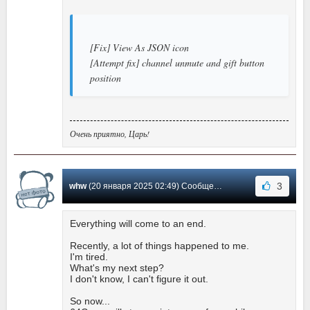
[Fix] View As JSON icon
[Attempt fix] channel unmute and gift button
position
Очень приятно, Царь!
3
whw
(20 января 2025 02:49) Сообщение #32
Everything will come to an end.
Recently, a lot of things happened to me.
I'm tired.
What's my next step?
I don't know, I can't figure it out.
So now...