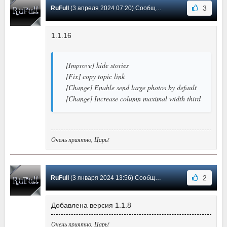
3
RuFull
(3 апреля 2024 07:20) Сообщение #19
1.1.16
[Improve] hide stories
[Fix] copy topic link
[Change] Enable send large photos by default
[Change] Increase column maximal width third
Очень приятно, Царь!
2
RuFull
(3 января 2024 13:56) Сообщение #18
Добавлена версия 1.1.8
Очень приятно, Царь!