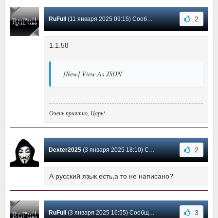
2
RuFull
(11 января 2025 09:15) Сообщение #30
1.1.58
[New] View As JSON
Очень приятно, Царь!
2
Dexter2025
(3 января 2025 18:10) Сообщение #29
А русский язык есть,а то не написано?
3
RuFull
(3 января 2025 16:55) Сообщение #28