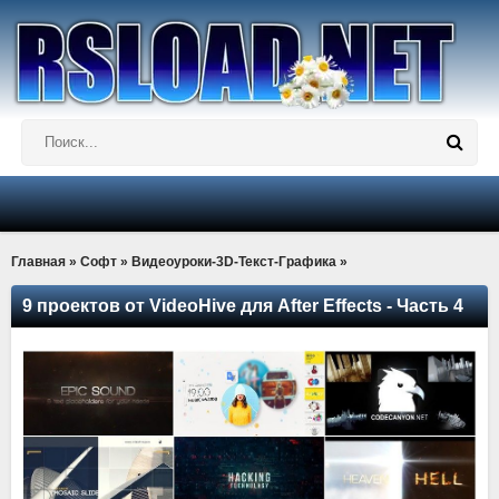
Главная
»
Софт
»
Видеоуроки-3D-Текст-Графика
»
9 проектов от VideoHive для After Effects - Часть 4