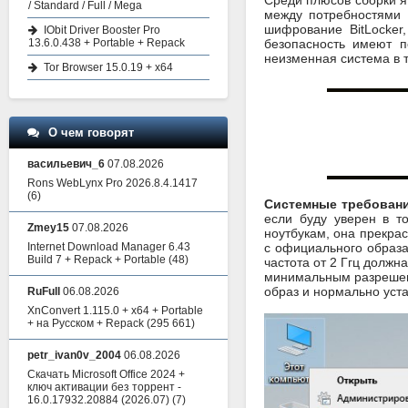
Среди плюсов сборки я
/ Standard / Full / Mega
между потребностями 
шифрование BitLocker
IObit Driver Booster Pro
13.6.0.438 + Portable + Repack
безопасность имеют п
неизменная система в 
Tor Browser 15.0.19 + x64
О чем говорят
васильевич_6
07.08.2026
Rons WebLynx Pro 2026.8.4.1417
(6)
Системные требования
если буду уверен в т
Zmey15
07.08.2026
ноутбукам, она прекрас
Internet Download Manager 6.43
с официального образа
Build 7 + Repack + Portable
(48)
частота от 2 Ггц должн
минимальным разрешение
образ и нормально уст
RuFull
06.08.2026
XnConvert 1.115.0 + x64 + Portable
+ на Русском + Repack
(295 661)
petr_ivan0v_2004
06.08.2026
Скачать Microsoft Office 2024 +
ключ активации без торрент -
16.0.17932.20884 (2026.07)
(7)