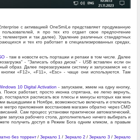
 Enterprise с активацией OneSmiLe представляет продуманную
пользователей, я про тех кто отдает свое предпочтение
, телеметрия и так далее). Удаление различных стандартных
рающихся и тех кто работает в специализированных средах,
ISO
- там в новости есть порташки и репаки в том числе. Далее
загрузка" - "Записать образ диска" - USB вставлен если он
ный образ. Далее перезагружаем систему и запускаемся не с
кнопки «F12», «F11», «Esc» - чаще они используются. Там
Windows 10 Digital Activation
- запускаем, жмем на одну кнопку,
 Поиск работает, просто иконка спрятана, ее легко вернуть,
р, постарался расписать все плюсы и минусы которых как мне
иями вышедшими в Ноябре, возможностью включать и отключать
все метро приложения восстановив магазин обратно через CMD
ависаний. Сам процесс установки практически автоматический,
ждем запуска рабочего стола, дополнительно ничего выбирать и
жете получить доступ в Режим Бога одним кликом, а правым
латно без торрент
/
Зеркало 1
/
Зеркало 2
/
Зеркало 3
/
Зеркало