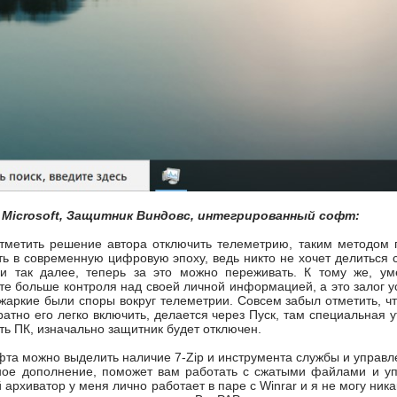
 Microsoft, Защитник Виндовс, интегрированный софт:
отметить решение автора отключить телеметрию, таким методом
ь в современную цифровую эпоху, ведь никто не хочет делиться 
 и так далее, теперь за это можно переживать. К тому же, 
те больше контроля над своей личной информацией, а это залог у
 жаркие были споры вокруг телеметрии. Совсем забыл отметить, ч
тно его легко включить, делается через Пуск, там специальная ут
ть ПК, изначально защитник будет отключен.
фта можно выделить наличие 7-Zip и инструмента службы и управле
ое дополнение, поможет вам работать с сжатыми файлами и упр
 архиватор у меня лично работает в паре с Winrar и я не могу ник