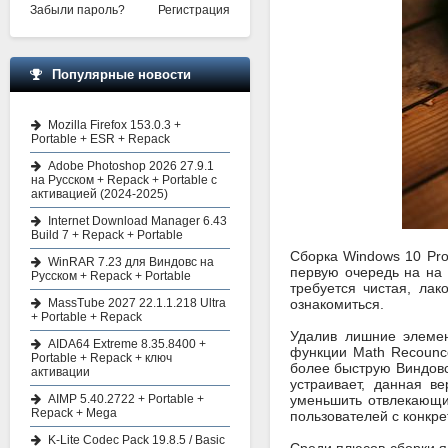
Забыли пароль?
Регистрация
Популярные новости
Mozilla Firefox 153.0.3 +
Portable + ESR + Repack
Adobe Photoshop 2026 27.9.1
на Русском + Repack + Portable с
активацией (2024-2025)
Internet Download Manager 6.43
Build 7 + Repack + Portable
Сборка Windows 10 Pro
WinRAR 7.23 для Виндовс на
первую очередь на на 
Русском + Repack + Portable
требуется чистая, ла
MassTube 2027 22.1.1.218 Ultra
ознакомиться.
+ Portable + Repack
Удалив лишние элемен
AIDA64 Extreme 8.35.8400 +
функции Math Recounce
Portable + Repack + ключ
более быструю Виндовс
активации
устраивает, данная в
AIMP 5.40.2722 + Portable +
уменьшить отвлекающи
Repack + Mega
пользователей с конкр
K-Lite Codec Pack 19.8.5 / Basic