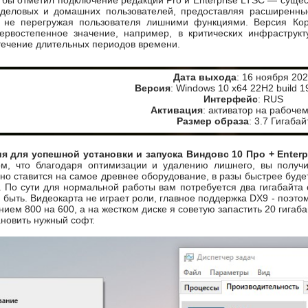
 бы отметил подключение редакций Pro и Enterprise LTSC — суще
деловых и домашних пользователей, предоставляя расширенные
, не перегружая пользователя лишними функциями. Версия Кор
ервостепенное значение, например, в критических инфраструкт
течение длительных периодов времени.
Дата выхода
: 16 ноября 20
Версия
: Windows 10 x64 22H2 build 
Интерфейс
: RUS
Активация
: активатор на рабочем
Размер образа
: 3.7 Гигабай
 для успешной установки и запуска Виндовс 10 Про + Enterp
ом, что благодаря оптимизации и удалению лишнего, вы получ
но ставится на самое древнее оборудование, в разы быстрее буде
 По сути для нормальной работы вам потребуется два гигабайта
а быть. Видеокарта не играет роли, главное поддержка DX9 - поэтом
м 800 на 600, а на жестком диске я советую запастить 20 гигабай
ановить нужный софт.