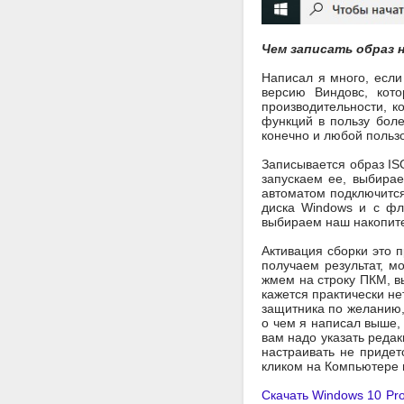
Чем записать образ 
Написал я много, если
версию Виндовс, кот
производительности, к
функций в пользу бол
конечно и любой пользо
Записывается образ IS
запускаем ее, выбирае
автоматом подключится
диска Windows и с фл
выбираем наш накопите
Активация сборки это 
получаем результат, м
жмем на строку ПКМ, в
кажется практически н
защитника по желанию,
о чем я написал выше, 
вам надо указать редак
настраивать не придет
кликом на Компьютере 
Скачать Windows 10 Pro