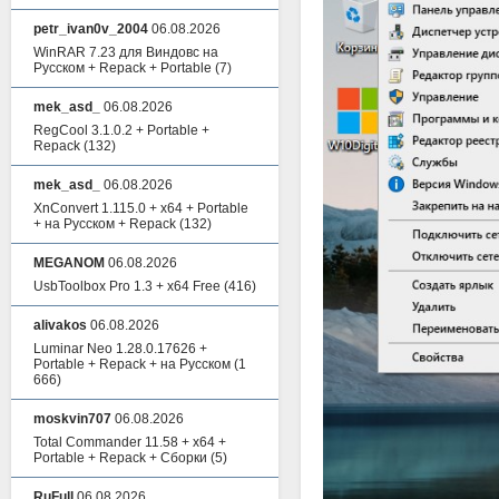
petr_ivan0v_2004
06.08.2026
WinRAR 7.23 для Виндовс на
Русском + Repack + Portable
(7)
mek_asd_
06.08.2026
RegCool 3.1.0.2 + Portable +
Repack
(132)
mek_asd_
06.08.2026
XnConvert 1.115.0 + x64 + Portable
+ на Русском + Repack
(132)
MEGANOM
06.08.2026
UsbToolbox Pro 1.3 + x64 Free
(416)
alivakos
06.08.2026
Luminar Neo 1.28.0.17626 +
Portable + Repack + на Русском
(1
666)
moskvin707
06.08.2026
Total Commander 11.58 + x64 +
Portable + Repack + Сборки
(5)
RuFull
06.08.2026