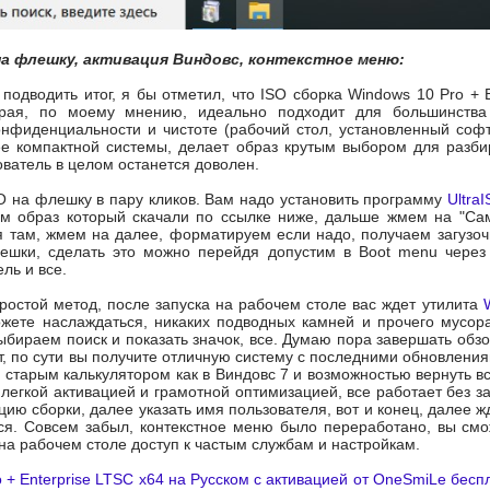
на флешку, активация Виндовс, контекстное меню:
 подводить итог, я бы отметил, что ISO сборка Windows 10 Pro +
орая, по моему мнению, идеально подходит для большинства 
онфиденциальности и чистоте (рабочий стол, установленный софт
ее компактной системы, делает образ крутым выбором для разби
ватель в целом останется доволен.
O на флешку в пару кликов. Вам надо установить программу
Ultra
м образ который скачали по ссылке ниже, дальше жмем на "Само
 там, жмем на далее, форматируем если надо, получаем загузоч
ешки, сделать это можно перейдя допустим в Boot menu через 
ль и все.
простой метод, после запуска на рабочем столе вас ждет утилита
ожете наслаждаться, никаких подводных камней и прочего мусора.
ыбираем поиск и показать значок, все. Думаю пора завершать обзо
ет, по сути вы получите отличную систему с последними обновлен
 старым калькулятором как в Виндовс 7 и возможностью вернуть 
легкой активацией и грамотной оптимизацией, все работает без з
цию сборки, далее указать имя пользователя, вот и конец, далее 
ся. Совсем забыл, контекстное меню было переработано, вы смо
на рабочем столе доступ к частым службам и настройкам.
 + Enterprise LTSC x64 на Русском с активацией от OneSmiLe бесп