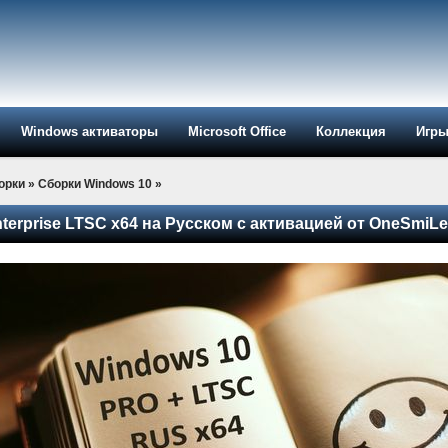
Windows активаторы
Microsoft Office
Коллекция
Игр
орки
»
Сборки Windows 10
»
nterprise LTSC x64 на Русском с активацией от OneSmiLe