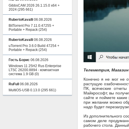
GibbsCAM 2026 26.1.15.0 x64 +
2024
(295 661)
RubertoKavalli
06.08.2026
BitTorrent Pro 7.11.0.47255 +
Portable + Repack
(254)
RubertoKavalli
06.08.2026
uTorrent Pro 3.6.0 Build 47254 +
Portable + Repack
(254)
Гость Борис
06.08.2026
Windows 11 25H2 Rus Enterprise
Телеметрия, Магазин
LTSC 26200.8894 - компактная
система 1.9 GB
(0)
Конечно я не мог не 
растущую озабоченност
RuFull
06.08.2026
ПК, всяческие отчеты
MultiOS-USB 0.13.0
(295 661)
Майкрософт, вы получи
сайте и поймете какие
при желании можно обра
надо будет перезагрузи
Из дополнительного со
самом деле продуманн
рабочего стола. Данный