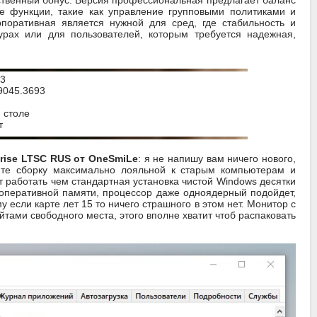
ственный бонус. Версия профессиональная предлагает баланс
 функции, такие как управление групповыми политиками и
поративная является нужной для сред, где стабильность и
урах или для пользователей, которым требуется надежная,
23
19045.3693
 столе
т
rise LTSC RUS от OneSmiLe
: я не напишу вам ничего нового,
ите сборку максимально лояльной к старым компьютерам и
т работать чем стандартная установка чистой Windows десятки
 оперативной памяти, процессор даже одноядерный подойдет,
у если карте лет 15 то ничего страшного в этом нет. Монитор с
тами свободного места, этого вполне хватит чтоб распаковать