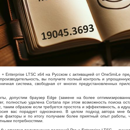
 + Enterprise LTSC x64 на Русском с активацией от OneSmiLe пр
производительность, вы получите полный контроль и упрощенную
коничная система, свободная от многих предустановленных при
ты, допустим браузер Edge (замене на более оптимизированный)
r, полностью удалена Cortana при этом возможность поиска ост
, таким образом если требуется простота и эффективность, а ид
ерсия вас порадует однозначно. В целом подход автора мне бл
е факторы и по итогу получаем более приятный опыт работы, 
етными потребностями.