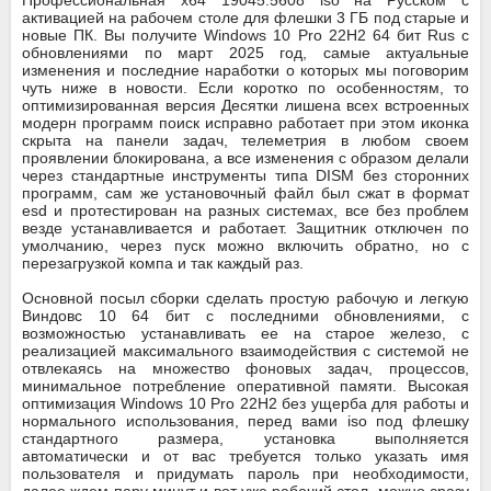
Профессиональная x64 19045.5608 iso на Русском с
активацией на рабочем столе для флешки 3 ГБ под старые и
новые ПК. Вы получите Windows 10 Pro 22H2 64 бит Rus с
обновлениями по март 2025 год, самые актуальные
изменения и последние наработки о которых мы поговорим
чуть ниже в новости. Если коротко по особенностям, то
оптимизированная версия Десятки лишена всех встроенных
модерн программ поиск исправно работает при этом иконка
скрыта на панели задач, телеметрия в любом своем
проявлении блокирована, а все изменения с образом делали
через стандартные инструменты типа DISM без сторонних
программ, сам же установочный файл был сжат в формат
esd и протестирован на разных системах, все без проблем
везде устанавливается и работает. Защитник отключен по
умолчанию, через пуск можно включить обратно, но с
перезагрузкой компа и так каждый раз.
Основной посыл сборки сделать простую рабочую и легкую
Виндовс 10 64 бит с последними обновлениями, с
возможностью устанавливать ее на старое железо, с
реализацией максимального взаимодействия с системой не
отвлекаясь на множество фоновых задач, процессов,
минимальное потребление оперативной памяти. Высокая
оптимизация Windows 10 Pro 22H2 без ущерба для работы и
нормального использования, перед вами iso под флешку
стандартного размера, установка выполняется
автоматически и от вас требуется только указать имя
пользователя и придумать пароль при необходимости,