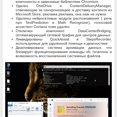
компоненты и зависимые библиотеки Chromium
Удален OneDrive и ContentDeliveryManager,
отвечающие за синхронизацию и доставку контента из
Microsoft Store, реклама реклама, она нам не нужна
Удалены нейросетевые модули распознавания ( речь
про TextPrediction и Math Recognizer), голосовой
ассистент Cortana тоже удален
Отключен компонент DataCenterBridging,
оптимизирующий сетевой трафик для центров данных
Ликвидированы QuickAssist и StepsRecorder,
используемые для удаленной помощи и диагностики
Деактивирована система архивации данных, что
блокирует функционирование команды sfc /scannow и
возможность восстановления системных файлов