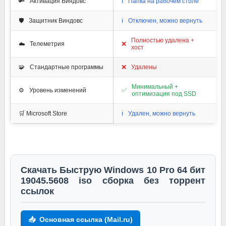
🔑
Активация Виндовс
ℹ️
Папка на рабочем столе
🛡️
Защитник Виндовс
ℹ️
Отключен, можно вернуть
Полностью удалена +
☁️
Телеметрия
❌
хост
🧩
Стандартные программы
❌
Удалены
Минимальный +
⚙️
Уровень изменений
✅
оптимизация под SSD
🛒 Microsoft Store
ℹ️
Удален, можно вернуть
Скачать Быструю Windows 10 Pro 64 бит
19045.5608 iso сборка без торрент
ссылок
📥
Основная ссылка (Mail.ru)