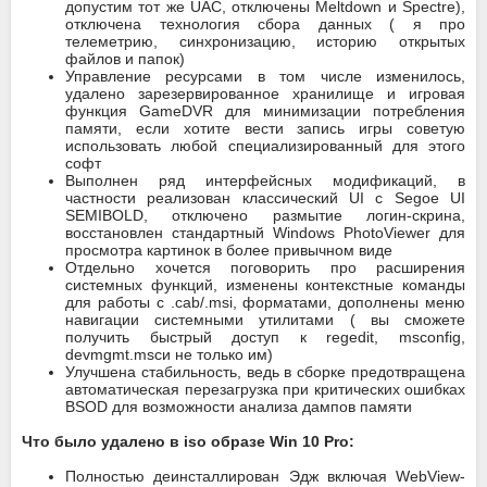
допустим тот же UAC, отключены Meltdown и Spectre),
отключена технология сбора данных ( я про
телеметрию, синхронизацию, историю открытых
файлов и папок)
Управление ресурсами в том числе изменилось,
удалено зарезервированное хранилище и игровая
функция GameDVR для минимизации потребления
памяти, если хотите вести запись игры советую
использовать любой специализированный для этого
софт
Выполнен ряд интерфейсных модификаций, в
частности реализован классический UI с Segoe UI
SEMIBOLD, отключено размытие логин-скрина,
восстановлен стандартный Windows PhotoViewer для
просмотра картинок в более привычном виде
Отдельно хочется поговорить про расширения
системных функций, изменены контекстные команды
для работы с .cab/.msi, форматами, дополнены меню
навигации системными утилитами ( вы сможете
получить быстрый доступ к regedit, msconfig,
devmgmt.mscи не только им)
Улучшена стабильность, ведь в сборке предотвращена
автоматическая перезагрузка при критических ошибках
BSOD для возможности анализа дампов памяти
Что было удалено в iso образе Win 10 Pro:
Полностью деинсталлирован Эдж включая WebView-