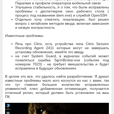
Парагвая и профили операторов мобильной связи
Улучшена стабильность, я о том, что были исправлены
проблемы с диспетчером окон рабочего стола (
процесс под названием dwm.exe) и службой OpenSSH
Отдельно хочу отметить локализацию, был решен
вопрос с китайским методом ввода, включая зависания
и низкую контрастность
Известные проблемы:
Речь про Citrix, есть устройства типа Citrix Session
Recording Agent 2411 которые могут не завершать
установку обновления, имейте это ввиду
на счет System Guard, в журналах событий может
появляться ошибка SgrmBroker.exe (событие под
номером 7023) - не требует вмешательства и будет
исправлена в будущих обновлениях
В целом это все, что удалось найти разработчикам. Я думал
известные проблемы мало кого коснутся из нас с вами, так
что тут главное большое количество исправленных
уязвимостей, плюс добавленная оптимизация, получается
отличный релиз, который должен быть установлен на ваш
ПК.