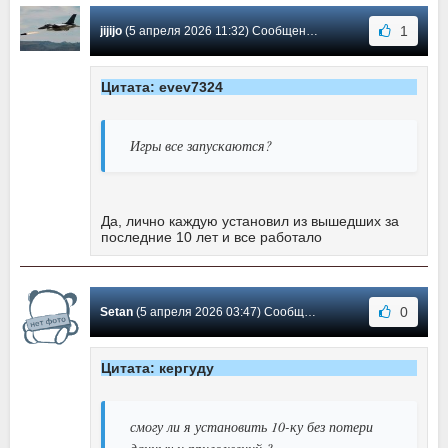
1
jijijo
(5 апреля 2026 11:32) Сообщение #13
Цитата: evev7324
Игры все запускаются?
Да, лично каждую установил из вышедших за
последние 10 лет и все работало
0
Setan
(5 апреля 2026 03:47) Сообщение #12
Цитата: кергуду
смогу ли я установить 10-ку без потери