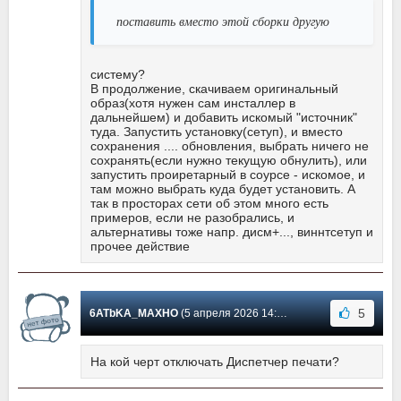
поставить вместо этой сборки другую
систему?
В продолжение, скачиваем оригинальный
образ(хотя нужен сам инсталлер в
дальнейшем) и добавить искомый "источник"
туда. Запустить установку(сетуп), и вместо
сохранения .... обновления, выбрать ничего не
сохранять(если нужно текущую обнулить), или
запустить проиретарный в соурсе - искомое, и
там можно выбрать куда будет установить. А
так в просторах сети об этом много есть
примеров, если не разобрались, и
альтернативы тоже напр. дисм+..., виннтсетуп и
прочее действие
5
6ATbKA_MAXHO
(5 апреля 2026 14:48) Сообщение #14
На кой черт отключать Диспетчер печати?