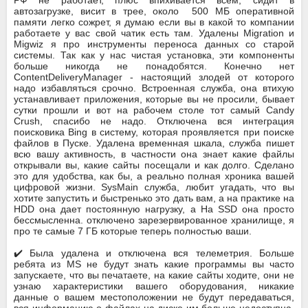
автозагрузке, висит в трее, около 500 МБ оперативной
памяти легко сожрет, я думаю если вы в какой то компании
работаете у вас свой чатик есть там. Удалены Migration и
Migwiz я про инструменты переноса данных со старой
системы. Так как у нас чистая установка, эти компоненты
больше никогда не понадобятся. Конечно нет
ContentDeliveryManager - настоящий злодей от которого
надо избавляться срочно. Встроенная служба, она втихую
устанавливает приложения, которые вы не просили, бывает
сутки прошли и вот на рабочем столе тот самый Candy
Crush, спасибо не надо. Отключена вся интеграция
поисковика Bing в систему, которая проявляется при поиске
файлов в Пуске. Удалена временная шкала, служба пишет
всю вашу активность, в частности она знает какие файлы
открывали вы, какие сайты посещали и как долго. Сделано
это для удобства, как бы, а реально полная хроника вашей
цифровой жизни. SysMain служба, любит угадать, что вы
хотите запустить и быстренько это дать вам, а на практике на
HDD она дает постоянную нагрузку, а На SSD она просто
бессмысленна. отключено зарезервированное хранилище, я
про те самые 7 ГБ которые теперь полностью ваши.
✔️ Была удалена и отключена вся телеметрия. Больше
ребята из MS не будут знать какие программы вы часто
запускаете, что вы печатаете, на какие сайты ходите, они не
узнаю характеристики вашего оборудования, никакие
данные о вашем местоположении не будут передаваться,
вся информацию о файлах на диске им больше недоступна.