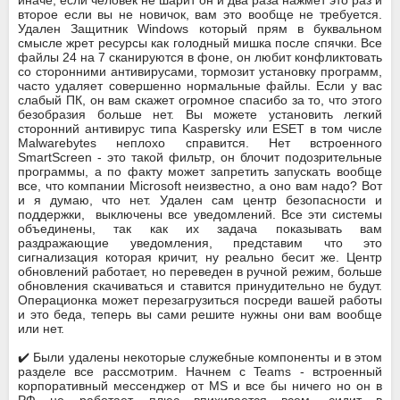
второе если вы не новичок, вам это вообще не требуется.
Удален Защитник Windows который прям в буквальном
смысле жрет ресурсы как голодный мишка после спячки. Все
файлы 24 на 7 сканируются в фоне, он любит конфликтовать
со сторонними антивирусами, тормозит установку программ,
часто удаляет совершенно нормальные файлы. Если у вас
слабый ПК, он вам скажет огромное спасибо за то, что этого
безобразия больше нет. Вы можете установить легкий
сторонний антивирус типа Kaspersky или ESET в том числе
Malwarebytes неплохо справится. Нет встроенного
SmartScreen - это такой фильтр, он блочит подозрительные
программы, а по факту может запретить запускать вообще
все, что компании Microsoft неизвестно, а оно вам надо? Вот
и я думаю, что нет. Удален сам центр безопасности и
поддержки, выключены все уведомлений. Все эти системы
объединены, так как их задача показывать вам
раздражающие уведомления, представим что это
сигнализация которая кричит, ну реально бесит же. Центр
обновлений работает, но переведен в ручной режим, больше
обновления скачиваться и ставится принудительно не будут.
Операционка может перезагрузиться посреди вашей работы
и это беда, теперь вы сами решите нужны они вам вообще
или нет.
✔️ Были удалены некоторые служебные компоненты и в этом
разделе все рассмотрим. Начнем с Teams - встроенный
корпоративный мессенджер от MS и все бы ничего но он в
РФ не работает, плюс впихивается всем, сидит в