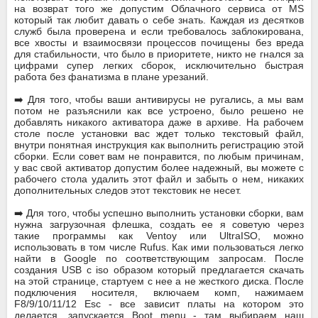
на возврат того же допустим Облачного сервиса от MS
который так любит давать о себе знать. Каждая из десятков
служб была проверена и если требовалось заблокирована,
все хвосты и взаимосвязи процессов почищены без вреда
для стабильности, что было в приоритете, никто не гнался за
цифрами супер легких сборок, исключительно быстрая
работа без фанатизма в плане урезаний.
➡️ Для того, чтобы ваши антивирусы не ругались, а мы вам
потом не разъяснили как все устроено, было решено не
добавлять никакого активатора даже в архиве. На рабочем
столе после установки вас ждет только текстовый файл,
внутри понятная инструкция как выполнить регистрацию этой
сборки. Если совет вам не понравится, по любым причинам,
у вас свой активатор допустим более надежный, вы можете с
рабочего стола удалить этот файл и забыть о нем, никаких
дополнительных следов этот текстовик не несет.
➡️ Для того, чтобы успешно выполнить установки сборки, вам
нужна загрузочная флешка, создать ее я советую через
такие программы как Ventoy или UltraISO, можно
использовать в том числе Rufus. Как ими пользоваться легко
найти в Google по соответствующим запросам. После
создания USB с iso образом который предлагается скачать
на этой странице, стартуем с нее а не жесткого диска. После
подключения носителя, включаем комп, нажимаем
F8/9/10/11/12 Esc - все зависит платы на котором это
делается, запускается Boot menu - там выбираем наш