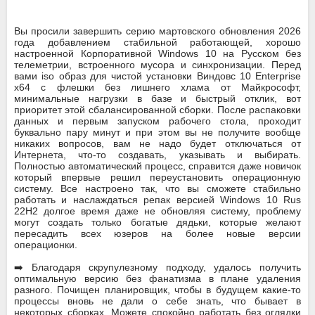
Вы просили завершить серию мартовского обновления 2026
года добавлением стабильной работающей, хорошо
настроенной Корпоративной Windows 10 на Русском без
телеметрии, встроенного мусора и синхронизации. Перед
вами iso образ для чистой установки Виндовс 10 Enterprise
x64 с флешки без лишнего хлама от Майкрософт,
минимальные нагрузки в базе и быстрый отклик, вот
приоритет этой сбалансированной сборки. После распаковки
данных и первым запуском рабочего стола, проходит
буквально пару минут и при этом вы не получите вообще
никаких вопросов, вам не надо будет отключаться от
Интернета, что-то создавать, указывать и выбирать.
Полностью автоматический процесс, справится даже новичок
который впервые решил переустановить операционную
систему. Все настроено так, что вы сможете стабильно
работать и наслаждаться репак версией Windows 10 Rus
22H2 долгое время даже не обновляя систему, проблему
могут создать только богатые дядьки, которые желают
пересадить всех юзеров на более новые версии
операционки.
➡️ Благодаря скрупулезному подходу, удалось получить
оптимальную версию без фанатизма в плане удаления
разного. Почищен планировщик, чтобы в будущем какие-то
процессы вновь не дали о себе знать, что бывает в
некоторых сборках. Можете спокойно работать без оглядки