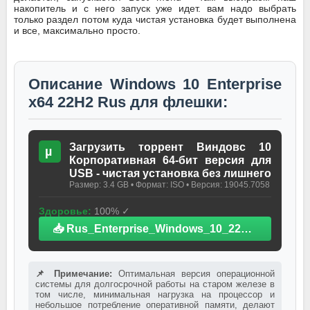
накопитель и с него запуск уже идет. вам надо выбрать
только раздел потом куда чистая установка будет выполнена
и все, максимально просто.
Описание Windows 10 Enterprise
x64 22H2 Rus для флешки:
Загрузить торрент Виндовс 10
µ
Корпоративная 64-бит версия для
USB - чистая установка без лишнего
Размер: 3.4 GB • Формат: ISO • Версия: 19045.7058
Здоровье:
100% ✓
📥 Rus_Enterprise_Windows_10_22H2_03.2026.Mega.iso
📌 Примечание:
Оптимальная версия операционной
системы для долгосрочной работы на старом железе в
том числе, минимальная нагрузка на процессор и
небольшое потребление оперативной памяти, делают