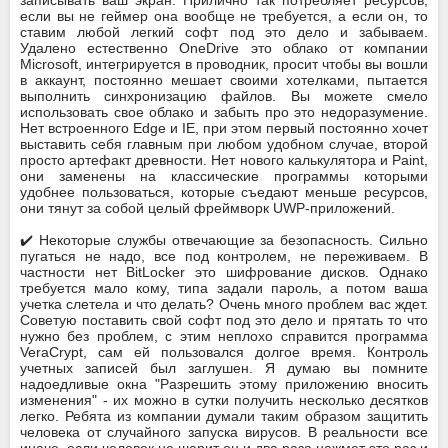
если вы не геймер она вообще не требуется, а если он, то
ставим любой легкий софт под это дело и забываем.
Удалено естественно OneDrive это облако от компании
Microsoft, интегрируется в проводник, просит чтобы вы вошли
в аккаунт, постоянно мешает своими хотелками, пытается
выполнить синхронизацию файлов. Вы можете смело
использовать свое облако и забыть про это недоразумение.
Нет встроенного Edge и IE, при этом первый постоянно хочет
выставить себя главным при любом удобном случае, второй
просто артефакт древности. Нет нового калькулятора и Paint,
они заменены на классические программы которыми
удобнее пользоваться, которые съедают меньше ресурсов,
они тянут за собой целый фреймворк UWP-приложений.
✔️ Некоторые службы отвечающие за безопасность. Сильно
пугаться не надо, все под контролем, не переживаем. В
частности нет BitLocker это шифрование дисков. Однако
требуется мало кому, типа задали пароль, а потом ваша
учетка слетела и что делать? Очень много проблем вас ждет.
Советую поставить свой софт под это дело и прятать то что
нужно без проблем, с этим неплохо справится программа
VeraCrypt, сам ей пользовался долгое время. Контроль
учетных записей был заглушен. Я думаю вы помните
надоедливые окна "Разрешить этому приложению вносить
изменения" - их можно в сутки получить несколько десятков
легко. Ребята из компании думали таким образом защитить
человека от случайного запуска вирусов. В реальности все
иначе, если человек не шарит он и два раза нажмет это раз и