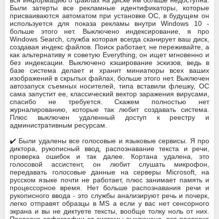
Были затерты все рекламные идентификаторы, которые
присваиваются автоматом при установке ОС, в будущем он
используется для показа рекламы внутри Windows 10 -
больше этого нет. Выключено индексирование, я про
Windows Search, служба которая всегда сканирует ваш диск,
создавая индекс файлов. Поиск работает, не переживайте, а
как альтернативу я советую Everything, он ищет мгновенно и
без индексации. Выключено кэширование эскизов, ведь в
базе система делает и хранит миниатюры всех ваших
изображений в скрытых файлах, больше этого нет. Выключен
автозапуск съемных носителей, типа вставили флешку, ОС
сама запустит ее, классический вектор заражения вирусами,
спасибо не требуется. Скажем полностью нет
журналированию, которые так любит создавать система.
Плюс выключен удаленный доступ к реестру и
административным ресурсам.
✔️ Были удалены все голосовые и языковые сервисы. Я про
диктора, рукописный ввод, распознавание текста и речи,
проверка ошибок и так далее. Кортана удалена, это
голосовой ассистент, он любит слушать микрофон,
передавать голосовые данные на серверы Microsoft, на
русском языке почти не работает, плюс занимает память и
процессорное время. Нет больше распознавания речи и
рукописного ввода - это службы анализируют речь и почерк,
легко отправят образцы в MS а если у вас нет сенсорного
экрана и вы не диктуете тексты, вообще толку ноль от них.
Проверка орфографии от системы выключена, вся проверка