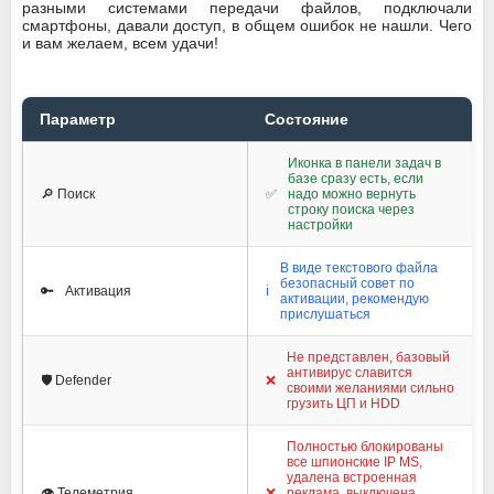
разными системами передачи файлов, подключали
смартфоны, давали доступ, в общем ошибок не нашли. Чего
и вам желаем, всем удачи!
Параметр
Состояние
Иконка в панели задач в
базе сразу есть, если
🔎 Поиск
✅
надо можно вернуть
строку поиска через
настройки
В виде текстового файла
безопасный совет по
🔑
Активация
ℹ️
активации, рекомендую
прислушаться
Не представлен, базовый
антивирус славится
🛡️ Defender
❌
своими желаниями сильно
грузить ЦП и HDD
Полностью блокированы
все шпионские IP MS,
удалена встроенная
👁️ Телеметрия
❌
реклама, выключена