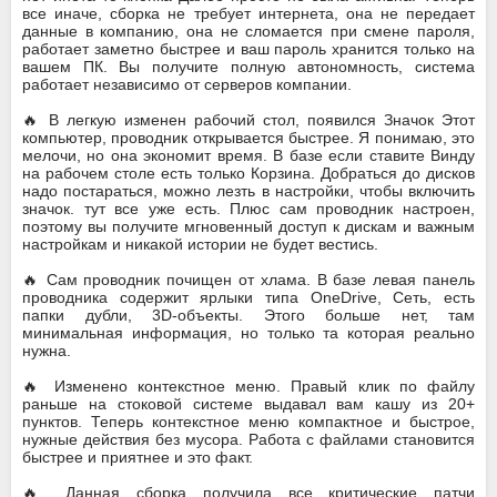
все иначе, сборка не требует интернета, она не передает
данные в компанию, она не сломается при смене пароля,
работает заметно быстрее и ваш пароль хранится только на
вашем ПК. Вы получите полную автономность, система
работает независимо от серверов компании.
🔥 В легкую изменен рабочий стол, появился Значок Этот
компьютер, проводник открывается быстрее. Я понимаю, это
мелочи, но она экономит время. В базе если ставите Винду
на рабочем столе есть только Корзина. Добраться до дисков
надо постараться, можно лезть в настройки, чтобы включить
значок. тут все уже есть. Плюс сам проводник настроен,
поэтому вы получите мгновенный доступ к дискам и важным
настройкам и никакой истории не будет вестись.
🔥 Сам проводник почищен от хлама. В базе левая панель
проводника содержит ярлыки типа OneDrive, Сеть, есть
папки дубли, 3D-объекты. Этого больше нет, там
минимальная информация, но только та которая реально
нужна.
🔥 Изменено контекстное меню. Правый клик по файлу
раньше на стоковой системе выдавал вам кашу из 20+
пунктов. Теперь контекстное меню компактное и быстрое,
нужные действия без мусора. Работа с файлами становится
быстрее и приятнее и это факт.
🔥 Данная сборка получила все критические патчи