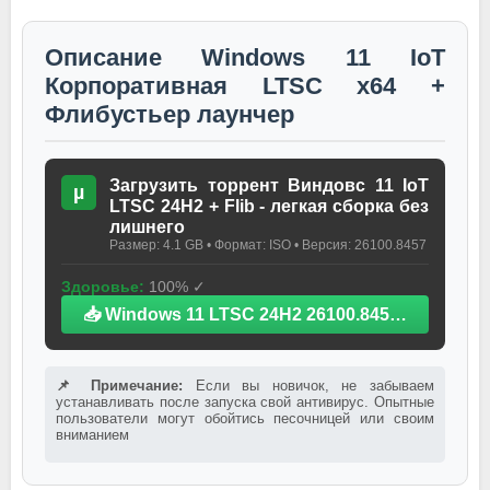
Описание Windows 11 IoT
Корпоративная LTSC x64 +
Флибустьер лаунчер
Загрузить торрент Виндовс 11 IoT
µ
LTSC 24H2 + Flib - легкая сборка без
лишнего
Размер: 4.1 GB • Формат: ISO • Версия: 26100.8457
Здоровье:
100% ✓
📥 Windows 11 LTSC 24H2 26100.8457 LiteOS.iso
📌 Примечание:
Если вы новичок, не забываем
устанавливать после запуска свой антивирус. Опытные
пользователи могут обойтись песочницей или своим
вниманием