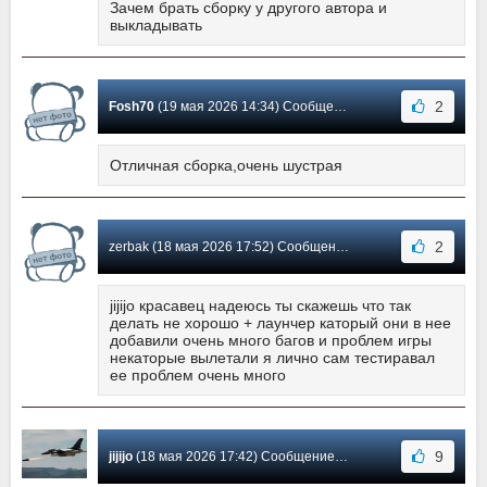
Зачем брать сборку у другого автора и
выкладывать
2
Fosh70
(19 мая 2026 14:34) Сообщение #20
Отличная сборка,очень шустрая
2
zerbak (18 мая 2026 17:52) Сообщение #19
jijijo красавец надеюсь ты скажешь что так
делать не хорошо + лаунчер каторый они в нее
добавили очень много багов и проблем игры
некаторые вылетали я лично сам тестиравал
ее проблем очень много
9
jijijo
(18 мая 2026 17:42) Сообщение #18