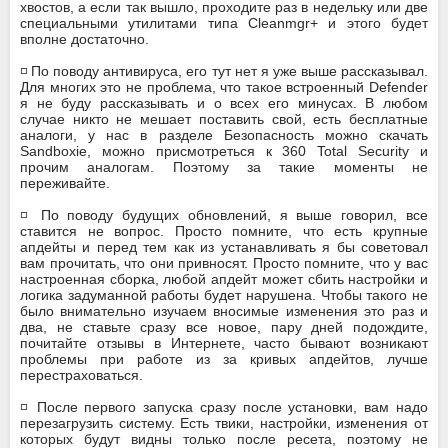
хвостов, а если так вышло, проходите раз в недельку или две
специальными утилитами типа Cleanmgr+ и этого будет
вполне достаточно.
◽ По поводу антивируса, его тут нет я уже выше рассказывал.
Для многих это не проблема, что такое встроенный Defender
я не буду рассказывать и о всех его минусах. В любом
случае никто не мешает поставить свой, есть бесплатные
аналоги, у нас в разделе Безопасность можно скачать
Sandboxie, можно присмотреться к 360 Total Security и
прочим аналогам. Поэтому за такие моменты не
переживайте.
◽ По поводу будущих обновлений, я выше говорил, все
ставится не вопрос. Просто помните, что есть крупные
апдейты и перед тем как из устанавливать я бы советовал
вам прочитать, что они привносят. Просто помните, что у вас
настроенная сборка, любой апдейт может сбить настройки и
логика задуманной работы будет нарушена. Чтобы такого не
было внимательно изучаем вносимые изменения это раз и
два, не ставьте сразу все новое, пару дней подождите,
почитайте отзывы в Интернете, часто бывают возникают
проблемы при работе из за кривых апдейтов, лучше
перестраховаться.
◽ После первого запуска сразу после установки, вам надо
перезагрузить систему. Есть твики, настройки, изменения от
которых будут видны только после ресета, поэтому не