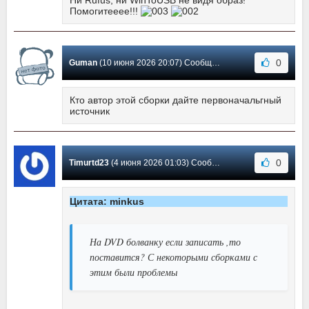
Ни Rufus, ни WinToUSB не видя образ!
Помогитееее!!!
0
Guman
(10 июня 2026 20:07) Сообщение #27
Кто автор этой сборки дайте первоначальгный
источник
0
Timurtd23
(4 июня 2026 01:03) Сообщение #26
Цитата: minkus
На DVD болванку если записать ,то
поставится? С некоторыми сборками с
этим были проблемы