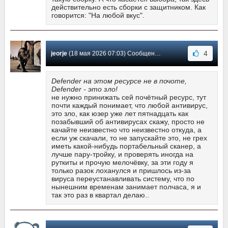
действительно есть сборки с защитником. Как
говорится: "На любой вкус".
4
jeorje
(18 мая 2026 07:03) Сообщение #13
Defender на этом ресурсе не в почоте,
Defender - это зло!
не нужно принижать сей почётный ресурс, тут
почти каждый понимает, что любой антивирус,
это зло, как юзер уже лет пятнадцать как
позабывший об антивирусах скажу, просто не
качайте неизвестно что неизвестно откуда, а
если уж скачали, то не запускайте это, не грех
иметь какой-нибудь портабельный сканер, а
лучше пару-тройку, и проверять иногда на
руткиты и прочую мелочёвку, за эти году я
только разок лоханулся и пришлось из-за
вируса переустанавливать систему, что по
нынешним временам занимает полчаса, я и
так это раз в квартал делаю..