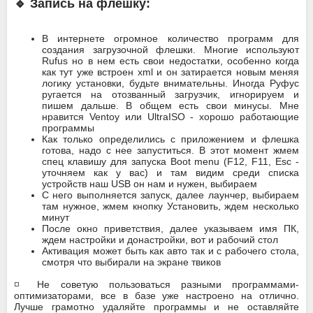
🔹 Запись на флешку:
В интернете огромное количество программ для
создания загрузочной флешки. Многие используют
Rufus но в нем есть свои недостатки, особенно когда
как тут уже встроен xml и он затирается новым меняя
логику установки, будьте внимательны. Иногда Руфус
ругается на отозванный загрузчик, игнорируем и
пишем дальше. В общем есть свои минусы. Мне
нравится Ventoy или UltraISO - хорошо работающие
программы
Как только определились с приложением и флешка
готова, надо с нее запуститься. В этот момент жмем
спец клавишу для запуска Boot menu (F12, F11, Esc -
уточняем как у вас) и там видим среди списка
устройств наш USB он нам и нужен, выбираем
С него выполняется запуск, далее лаунчер, выбираем
там нужное, жмем кнопку Установить, ждем несколько
минут
После окно приветствия, далее указываем имя ПК,
ждем настройки и донастройки, вот и рабочий стол
Активация может быть как авто так и с рабочего стола,
смотря что выбирали на экране твиков
◽ Не советую пользоваться разными программами-
оптимизаторами, все в базе уже настроено на отлично.
Лучше грамотно удаляйте программы и не оставляйте