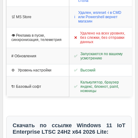
стола
Удален, wsreset -i в CMD
🛒 MS Store
ℹ️
или Powershell вернет
магазин
Удалено на всех уровнях,
👁️ Реклама в пуске,
❌
без слежки, без отправки
синхронизация, телеметрия
данных
Запускаются по вашему
#️ Обновления
✅
усмотрению
⚙️
Уровень настройки
✅
Высокий
Калькулятор, браузер
🔌 Базовый софт
✅
яндекс, блокнот, paint,
ножницы
Скачать по ссылке Windows 11 IoT
Enterprise LTSC 24H2 x64 2026 Lite: