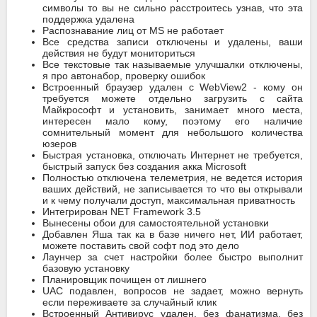
символы то вы не сильно расстроитесь узнав, что эта
поддержка удалена
Распознавание лиц от MS не работает
Все средства записи отключены и удалены, ваши
действия не будут мониториться
Все текстовые так называемые улучшалки отключены,
я про автонабор, проверку ошибок
Встроенный браузер удален с WebView2 - кому он
требуется можете отдельно загрузить с сайта
Майкрософт и установить, занимает много места,
интересен мало кому, поэтому его наличие
сомнительный момент для небольшого количества
юзеров
Быстрая установка, отключать Интернет не требуется,
быстрый запуск без создания акка Microsoft
Полностью отключена телеметрия, не ведется история
ваших действий, не записывается то что вы открывали
и к чему получали доступ, максимальная приватность
Интегрирован NET Framework 3.5
Вынесены обои для самостоятельной установки
Добавлен Яшa так ка в базе ничего нет, ИИ работает,
можете поставить свой софт под это дело
Лаунчер за счет настройки более быстро выполнит
базовую установку
Планировщик почищен от лишнего
UAC подавлен, вопросов не задает, можно вернуть
если переживаете за случайный клик
Встроенный Антивирус удален, без фанатизма, без