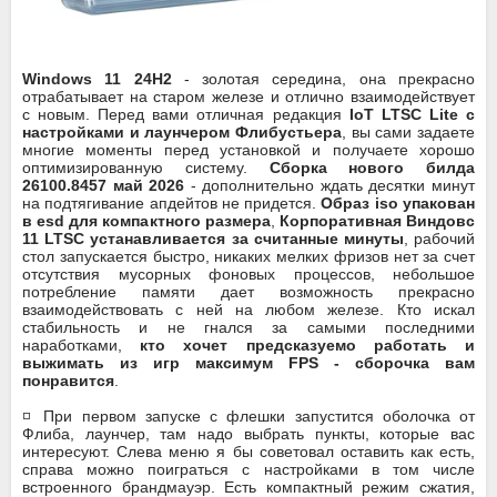
Windows 11 24H2
- золотая середина, она прекрасно
отрабатывает на старом железе и отлично взаимодействует
с новым. Перед вами отличная редакция
IoT LTSC Lite с
настройками и лаунчером Флибустьера
, вы сами задаете
многие моменты перед установкой и получаете хорошо
оптимизированную систему.
Сборка нового билда
26100.8457 май 2026
- дополнительно ждать десятки минут
на подтягивание апдейтов не придется.
Образ iso упакован
в esd для компактного размера
,
Корпоративная Виндовс
11 LTSC устанавливается за считанные минуты
, рабочий
стол запускается быстро, никаких мелких фризов нет за счет
отсутствия мусорных фоновых процессов, небольшое
потребление памяти дает возможность прекрасно
взаимодействовать с ней на любом железе. Кто искал
стабильность и не гнался за самыми последними
наработками,
кто хочет предсказуемо работать и
выжимать из игр максимум FPS - сборочка вам
понравится
.
◽ При первом запуске с флешки запустится оболочка от
Флиба, лаунчер, там надо выбрать пункты, которые вас
интересуют. Слева меню я бы советовал оставить как есть,
справа можно поиграться с настройками в том числе
встроенного брандмауэр. Есть компактный режим сжатия,