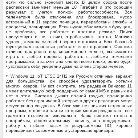
если кто сильно экономит место. В целом сборка после
распаковки занимает меньше 10 Гигабайт и это хороший
результат с учетом полной работоспособности. Вся
телеметрия была отключена или блокирована, мусор
встроенный в 11 версию почищен, переработаны службы и
процессы, планировщик. Если нужно обновиться в будущем,
не проблема, все работает в штатном режиме. Поиск
присутствует и не глючит, отрабатывает штатно. Магазин
удален, команда wsreset -i вернет его к жизни. Весь базовый
функционал полностью работает и не ограничен. Система
отлично настроена под современное железо, вы сможете
играть в любые проекты, работать с любыми тяжелыми
программами, а за счет отключения всего плохо, релиз будет
чувствовать себя уверенно даже на очень старом железе.
◽ Windows 11 IoT LTSC 24H2 на Русском отличный вариант
для большинства, он способен удовлетворить хотелки
многих юзеров. Ну вот смотрите, эта редакция Виндовс 11
имеет длительную офф поддержку от самой MS и равных ей
нет в этом. Система дышит полной грудью, полноценно
работает без ограничений которые в других редакциях могут
искусственно создавать. В базе уже нет никаких встроенных
программ, я про эти плитки которые многих раздражают, все
грамотно отключено изначально. Ваша система готова к
настройкам, дополнительному тюнингу, она поддерживает
работу с любым новым и ресурсоемким ПО, хорошо
переваривает современные и устаревшие драйвера.