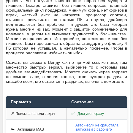
уровень. Вы получите качественный образ без мусора и
лишнего. Быстро ставится без лишних вопросов, длинный
официальный цикл поддержки, минимум фона, нет фризов в
играх, жесткий диск не нагружен, процессор спокоен,
отличные результаты на старых ПК и ноутах, драйвера
подтягиваются без проблем - я думаю это база которая
нужна многим из вас. Момент с защитой сомнительно для
новичков, в целом не вызывает трудностей у большинства.
Мелкие исправления в Интерфейсе, контекстное меню без
лишнего. Вам надо записать образ на стандартную флешку 4
ГБ которая не уставшая, а желательно посвежее, чтобы в
процессе распаковки избежать ошибок.
Скачать вы сможете Винду как по прямой ссылке ниже, там
множество быстрых зеркал, выбирайте то с которым вам
удобнее взаимодействовать. Можете скачать через торрент
по ссылке выше, зеленая кнопка, тоже шустрая раздача и
спасибо всем, кто остаются н раздачах, вы очень помогаете.
Параметр
Состояние
🔎 Поиск на панели задач
✅
Доступен сразу
Авто - если не сработала
🔑
Активация MAS
ℹ️
запускаем с рабочего