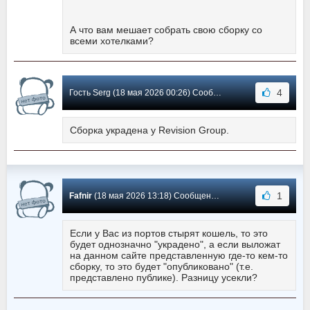
А что вам мешает собрать свою сборку со
всеми хотелками?
4
Гость Serg (18 мая 2026 00:26) Сообщение #10
Сборка украдена у Revision Group.
1
Fafnir
(18 мая 2026 13:18) Сообщение #9
Если у Вас из портов стырят кошель, то это
будет однозначно "украдено", а если выложат
на данном сайте представленную где-то кем-то
сборку, то это будет "опубликовано" (т.е.
представлено публике). Разницу усекли?