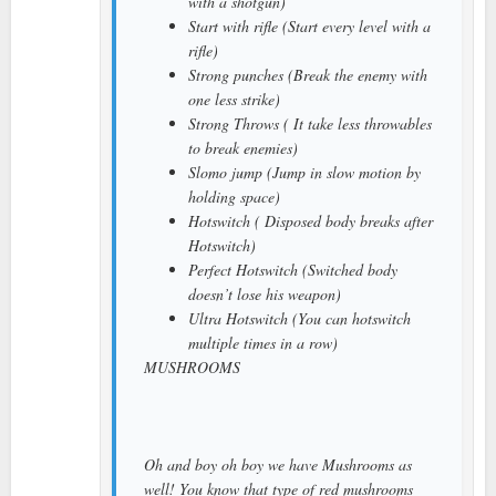
with a shotgun)
Start with rifle (Start every level with a
rifle)
Strong punches (Break the enemy with
one less strike)
Strong Throws ( It take less throwables
to break enemies)
Slomo jump (Jump in slow motion by
holding space)
Hotswitch ( Disposed body breaks after
Hotswitch)
Perfect Hotswitch (Switched body
doesn’t lose his weapon)
Ultra Hotswitch (You can hotswitch
multiple times in a row)
MUSHROOMS
Oh and boy oh boy we have Mushrooms as
well! You know that type of red mushrooms