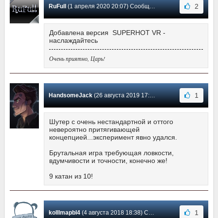
2
RuFull
(1 апреля 2020 20:07) Сообщение #26
Добавлена версия SUPERHOT VR -
наслаждайтесь
Очень приятно, Царь!
1
HandsomeJack
(26 августа 2019 17:26) Сообщение #25
Шутер с очень нестандартной и оттого
невероятно притягивающей
концепцией...эксперимент явно удался.
Брутальная игра требующая ловкости,
вдумчивости и точности, конечно же!
9 катан из 10!
1
kolllmapbl4
(4 августа 2018 18:38) Сообщение #24