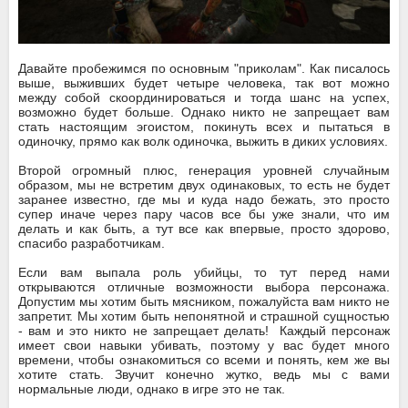
Давайте пробежимся по основным "приколам". Как писалось
выше, выживших будет четыре человека, так вот можно
между собой скоординироваться и тогда шанс на успех,
возможно будет больше. Однако никто не запрещает вам
стать настоящим эгоистом, покинуть всех и пытаться в
одиночку, прямо как волк одиночка, выжить в диких условиях.
Второй огромный плюс, генерация уровней случайным
образом, мы не встретим двух одинаковых, то есть не будет
заранее известно, где мы и куда надо бежать, это просто
супер иначе через пару часов все бы уже знали, что им
делать и как быть, а тут все как впервые, просто здорово,
спасибо разработчикам.
Если вам выпала роль убийцы, то тут перед нами
открываются отличные возможности выбора персонажа.
Допустим мы хотим быть мясником, пожалуйста вам никто не
запретит. Мы хотим быть непонятной и страшной сущностью
- вам и это никто не запрещает делать! Каждый персонаж
имеет свои навыки убивать, поэтому у вас будет много
времени, чтобы ознакомиться со всеми и понять, кем же вы
хотите стать. Звучит конечно жутко, ведь мы с вами
нормальные люди, однако в игре это не так.