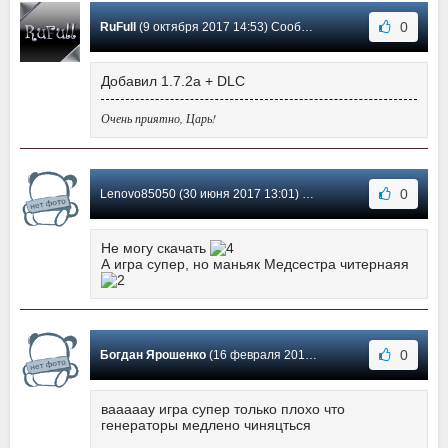
0
RuFull
(9 октября 2017 14:53) Сообщение #8
Добавил 1.7.2a + DLC
Очень приятно, Царь!
0
Lenovo85050 (30 июня 2017 13:01) Сообщение #7
Не могу скачать
А игра супер, но маньяк Медсестра читернаяя
0
Богдан Ярошенко
(16 февраля 2017 18:19) Сообщение #6
вааааау игра супер только плохо что
генераторы медлено чиняцться