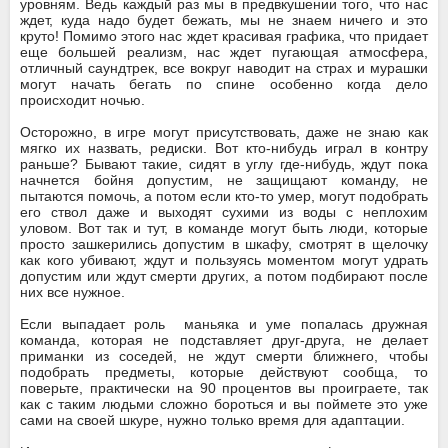
уровням. Ведь каждый раз мы в предвкушении того, что нас
ждет, куда надо будет бежать, мы не знаем ничего и это
круто! Помимо этого нас ждет красивая графика, что придает
еще большей реализм, нас ждет пугающая атмосфера,
отличный саундтрек, все вокруг наводит на страх и мурашки
могут начать бегать по спине особенно когда дело
происходит ночью.
Осторожно, в игре могут присутствовать, даже не знаю как
мягко их назвать, редиски. Вот кто-нибудь играл в контру
раньше? Бывают такие, сидят в углу где-нибудь, ждут пока
начнется бойня допустим, не защищают команду, не
пытаются помочь, а потом если кто-то умер, могут подобрать
его ствол даже и выходят сухими из воды с неплохим
уловом. Вот так и тут, в команде могут быть люди, которые
просто зашкерились допустим в шкафу, смотрят в щелочку
как кого убивают, ждут и пользуясь моментом могут удрать
допустим или ждут смерти других, а потом подбирают после
них все нужное.
Если выпадает роль маньяка и уме попалась дружная
команда, которая не подставляет друг-друга, не делает
приманки из соседей, не ждут смерти ближнего, чтобы
подобрать предметы, которые действуют сообща, то
поверьте, практически на 90 процентов вы проиграете, так
как с таким людьми сложно бороться и вы поймете это уже
сами на своей шкуре, нужно только время для адаптации.