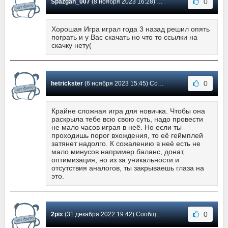
0
Spazgan_007
(8 ноября 2023 16:28) Сообщение #16
Хорошая Игра играл года 3 назад решил опять
пограть и у Вас скачать но что то ссылки на
скачку нету(
0
hetrickster
(6 ноября 2023 15:45) Сообщение #15
Крайне сложная игра для новичка. Чтобы она
раскрыла тебе всю свою суть, надо провести
не мало часов играя в неё. Но если ты
проходишь порог вхождения, то её геймплей
затянет надолго. К сожалению в неё есть не
мало минусов например баланс, донат,
оптимизация, но из за уникальности и
отсутствия аналогов, ты закрываешь глаза на
это.
0
2pix
(31 декабря 2022 19:42) Сообщение #14