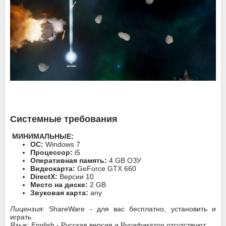
Системные требования
МИНИМАЛЬНЫЕ:
ОС:
Windows 7
Процессор:
i5
Оперативная память:
4 GB ОЗУ
Видеокарта:
GeForce GTX 660
DirectX:
Версии 10
Место на диске:
2 GB
Звуковая карта:
any
Лицензия
: ShareWare - для вас бесплатно, установить и
играть
Язык
: English - Русская версия и Русификатор отсутствуют