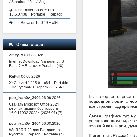
/ Standard / Full / Mega
IObit Driver Booster Pro
13.6.0.438 + Portable + Repack
Tor Browser 15.0.19 + x64
О чем говорят
Zmey15
07.08.2026
Internet Download Manager 6.43
Build 7 + Repack + Portable
(48)
RuFull
06.08.2026
XnConvert 1.115.0 + x64 + Portable
+ на Русском + Repack
(295 661)
Вы наверное спросите,
petr_ivan0v_2004
06.08.2026
подводной лодки, а чер
Скачать Microsoft Office 2024 +
все страны подверглись 
ключ активации без торрент -
16.0.17932.20884 (2026.07)
(7)
Далее, графика тут, н
распакованном виде ве
petr_ivan0v_2004
06.08.2026
весовой категории, дум
WinRAR 7.23 для Виндовс на
Русском + Repack + Portable
(7)
В игре есть Русский яз