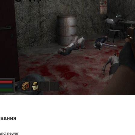
ования
and newer