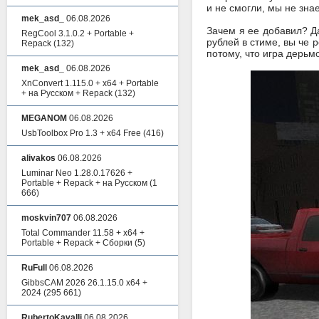
и не смогли, мы не знае
mek_asd_
06.08.2026
Зачем я ее добавил? Да
RegCool 3.1.0.2 + Portable +
рублей в стиме, вы че 
Repack
(132)
потому, что игра дерьмо
mek_asd_
06.08.2026
XnConvert 1.115.0 + x64 + Portable
+ на Русском + Repack
(132)
MEGANOM
06.08.2026
UsbToolbox Pro 1.3 + x64 Free
(416)
alivakos
06.08.2026
Luminar Neo 1.28.0.17626 +
Portable + Repack + на Русском
(1
666)
moskvin707
06.08.2026
Total Commander 11.58 + x64 +
Portable + Repack + Сборки
(5)
RuFull
06.08.2026
GibbsCAM 2026 26.1.15.0 x64 +
2024
(295 661)
RubertoKavalli
06.08.2026