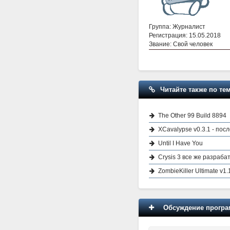
Группа: Журналист
Регистрация: 15.05.2018
Звание: Свой человек
Читайте также по тем
The Other 99 Build 8894
XCavalypse v0.3.1 - пос
Until I Have You
Crysis 3 все же разраб
ZombieKiller Ultimate v1.
Обсуждение програм