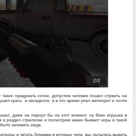
 таких придумать сотни, допустим человек пошел служить на
к ушел срать и засиделся, а в это время упал метеорит и почти
казал, даже не пернул бы на этот момент, ну блин игрушка в
м в раздел стрелялки и посмотрим какие бывают игры в такой
 было заливать сюда.
 патроны и читать бумажки в которых типа, мы пытались выжить