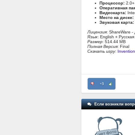
Процессор:
2.0+
Оперативная па
Видеокарта:
Inte
Место на диске:
Звуковая карта:
Лицензия
: ShareWare -
Язык
: English + Русска
Размер
: 514.44 MB
Полная Версия
: Final
Скачать игру
:
Invention
+3
Если возникли вопр