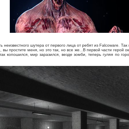
сть неизвестного шутера от первого лица от ребят из Falcoware. Так
, вы простите меня, но это так, но все же...В первой части герой
 так копошился, мир заразился, везде зомби, теперь гуляя по го