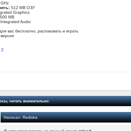
 GHz
мять:
512 MB ОЗУ
grated Graphics
500 MB
Integrated Audio
 для вас бесплатно, распаковать и играть
я версия
 2
осы, читать внимательно:
Написал:
Rediska
Я установил пароль на данный архив:
rsload