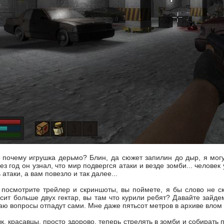
 почему игрушка дерьмо? Блин, да сюжет запилин до дыр, я могу
ез год он узнал, что мир подвергся атаки и везде зомби... челове
атаки, а вам повезло и так далее...
у посмотрите трейлер и скриншоты, вы поймете, я бы слово не с
сит больше двух гектар, вы там что курили ребят? Давайте зайде
аю вопросы отпадут сами. Мне даже пятьсот метров в архиве влом
ык, красавцы, просто здорово, теперь стрелять в зомби и собирать