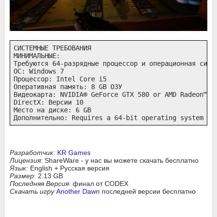
СИСТЕМНЫЕ ТРЕБОВАНИЯ

МИНИМАЛЬНЫЕ:

Требуются 64-разрядные процессор и операционная систе
ОС: Windows 7

Процессор: Intel Core i5

Оперативная память: 8 GB ОЗУ

Видеокарта: NVIDIA® GeForce GTX 580 or AMD Radeon™ R7
DirectX: Версии 10

Место на диске: 6 GB

Дополнительно: Requires a 64-bit operating system
Разработчик
:
KR Games
Лицензия
: ShareWare - у нас вы можете скачать бесплатно
Язык
: English + Русская версия
Размер
: 2.13 GB
Последняя Версия
: финал от CODEX
Скачать игру
Another Dawn
последней версии бесплатно