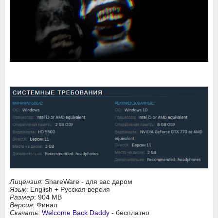
Лицензия
: ShareWare - для вас даром
Язык
: English + Русская версия
Размер
: 904 MB
Версия
: Финал
Скачать
:
Welcome Back Daddy
- бесплатно