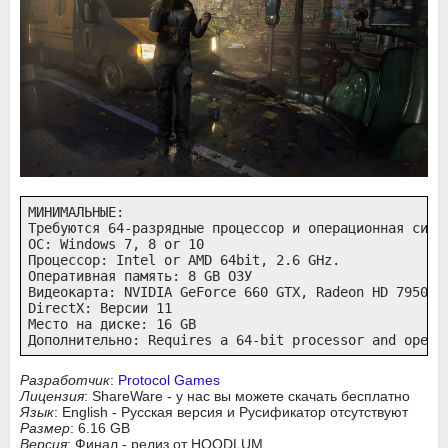
МИНИМАЛЬНЫЕ:

Требуются 64-разрядные процессор и операционная систе
ОС: Windows 7, 8 or 10

Процессор: Intel or AMD 64bit, 2.6 GHz.

Оперативная память: 8 GB ОЗУ

Видеокарта: NVIDIA GeForce 660 GTX, Radeon HD 7950 or
DirectX: Версии 11

Место на диске: 16 GB

Дополнительно: Requires a 64-bit processor and opera
Разработчик
:
Protocol Games
Лицензия
: ShareWare - у нас вы можете скачать бесплатно
Язык
: English - Русская версия и Русификатор отсутствуют
Размер
: 6.16 GB
Версия
: Финал - релиз от HOODLUM