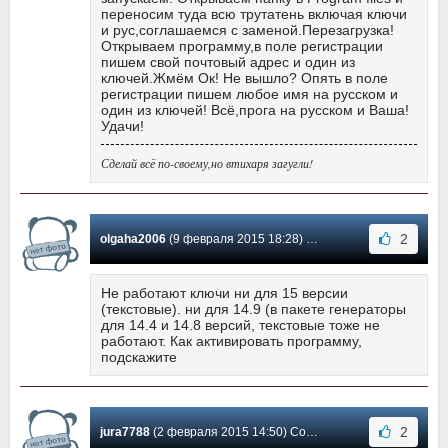
переносим туда всю трутатень включая ключи
и рус,соглашаемся с заменой.Перезагрузка!
Открываем программу,в поле регистрации
пишем свой почтовый адрес и один из
ключей.Жмём Ок! Не вышло? Опять в поле
регистрации пишем любое имя на русском и
один из ключей! Всё,прога на русском и Ваша!
Удачи!
Сделай всё по-своему,но втихаря загугли!
2
olgaha2006
(9 февраля 2015 18:28) Сообщение #140
Не работают ключи ни для 15 версии
(текстовые). ни для 14.9 (в пакете генераторы
для 14.4 и 14.8 версий, текстовые тоже не
работают. Как активировать программу,
подскажите
2
jura7788
(2 февраля 2015 14:50) Сообщение #139