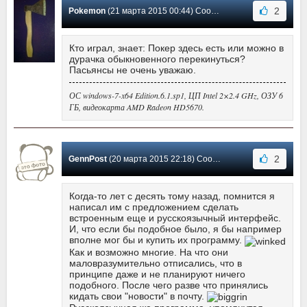
2
Pokemon
(21 марта 2015 00:44) Сообщение #144
Кто играл, знает: Покер здесь есть или можно в
дурачка обыкновенного перекинуться?
Пасьянсы не очень уважаю.
ОС windows-7-x64 Edition.6.1.sp1, ЦП Intel 2×2.4 GHz, ОЗУ 6
ГБ, видеокарта AMD Radeon HD5670.
2
GennPost
(20 марта 2015 22:18) Сообщение #143
Когда-то лет с десять тому назад, помнится я
написал им с предложением сделать
встроенным еще и русскоязычный интерфейс.
И, что если бы подобное было, я бы например
вполне мог бы и купить их программу.
Как и возможно многие. На что они
маловразумительно отписались, что в
принципе даже и не планируют ничего
подобного. После чего разве что принялись
кидать свои "новости" в почту.