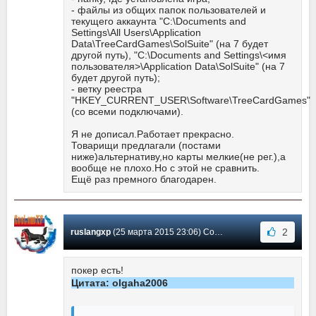
- файлы из общих папок пользователей и
текущего аккаунта "C:\Documents and
Settings\All Users\Application
Data\TreeCardGames\SolSuite" (на 7 будет
другой путь), "C:\Documents and Settings\<имя
пользователя>\Application Data\SolSuite" (на 7
будет другой путь);
- ветку реестра
"HKEY_CURRENT_USER\Software\TreeCardGames"
(со всеми подключами).
Я не дописал.Работает прекрасно.
Товарищи предлагали (постами
ниже)альтернативу,но карты мелкие(не рег.),а
вообще не плохо.Но с этой не сравнить.
Ещё раз премного благодарен.
2
ruslangxp
(25 марта 2015 23:06) Сообщение #145
покер есть!
Цитата: olgaha2006