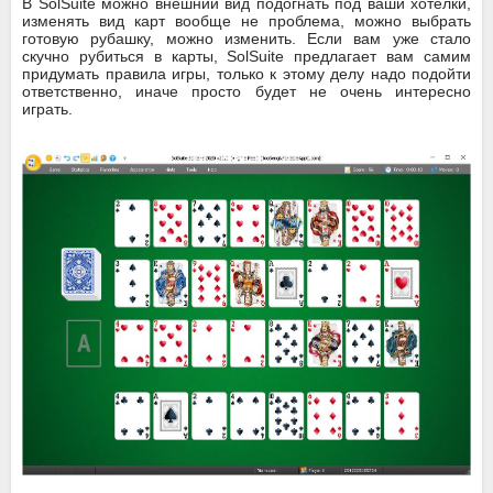
В SolSuite можно внешний вид подогнать под ваши хотелки,
изменять вид карт вообще не проблема, можно выбрать
готовую рубашку, можно изменить. Если вам уже стало
скучно рубиться в карты, SolSuite предлагает вам самим
придумать правила игры, только к этому делу надо подойти
ответственно, иначе просто будет не очень интересно
играть.