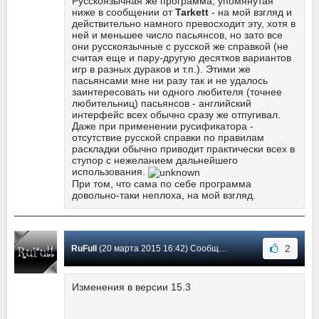
Русскоязычная же программа, упомянутая
ниже в сообщении от
Tarkett
- на мой взгляд и
действительно намного превосходит эту, хотя в
ней и меньшее число пасьянсов, но зато все
они русскоязычные с русской же справкой (не
считая еще и пару-другую десятков вариантов
игр в разных дураков и т.п.). Этими же
пасьянсами мне ни разу так и не удалось
заинтересовать ни одного любителя (точнее
любительниц) пасьянсов - английский
интерфейс всех обычно сразу же отпугивал.
Даже при применении русификатора -
отсутствие русской справки по правилам
раскладки обычно приводит практически всех в
ступор с нежеланием дальнейшего
использования.
При том, что сама по себе программа
довольно-таки неплоха, на мой взгляд.
2
RuFull
(20 марта 2015 16:42) Сообщение #142
Изменения в версии 15.3