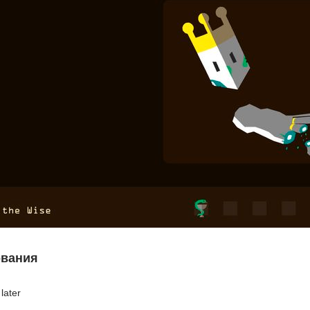
ования
later