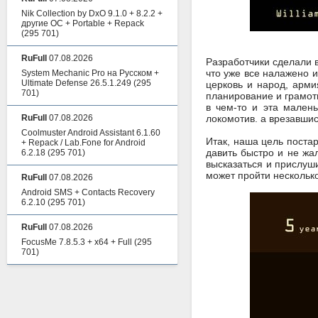
Nik Collection by DxO 9.1.0 + 8.2.2 +
другие ОС + Portable + Repack
(295 701)
RuFull
07.08.2026
Разработчики сделали в
что уже все налажено и
System Mechanic Pro на Русском +
Ultimate Defense 26.5.1.249
(295
церковь и народ, арми
701)
планирование и грамотн
в чем-то и эта мален
RuFull
07.08.2026
локомотив. а врезавшис
Coolmuster Android Assistant 6.1.60
Итак, наша цель поста
+ Repack / Lab.Fone for Android
давить быстро и не жа
6.2.18
(295 701)
высказаться и прислуши
может пройти несколько 
RuFull
07.08.2026
Android SMS + Contacts Recovery
6.2.10
(295 701)
RuFull
07.08.2026
FocusMe 7.8.5.3 + x64 + Full
(295
701)