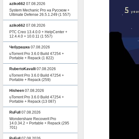
aziko662
07.08.2026
System Mechanic Pro на Русском +
Ultimate Defense 26.5.1.249
(1 557)
aziko662
07.08.2026
PTC Creo 13.4.0.0 + HelpCenter +
12.4.4.0 + 10.0.11
(1 557)
Чебурашка
07.08.2026
uTorrent Pro 3.6.0 Build 47254 +
Portable + Repack
(1 822)
RubertoKavalli
07.08.2026
uTorrent Pro 3.6.0 Build 47254 +
Portable + Repack
(259)
Hisheen
07.08.2026
uTorrent Pro 3.6.0 Build 47254 +
Portable + Repack
(13 087)
RuFull
07.08.2026
Wondershare Recoverit Pro
14.0.34.2 + Portable + Repack
(295
701)
RuFull
07.08.2026