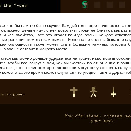
се, что бы нам не было скучно. Каждый год в игре начинается с тог
 отлажено, деньги идут, слуги довольны, люди не бунтуют, как раз
я и казначейство, все это играет важную роль и каждое ответвл
ые решения помогут вам выжить. Конечно не стоит забывать о случ
ькая оплошность также может стать большим камнем, который б
ь в вас не оставит и мокрого места.
раться как можно дольше удержаться на троне, надо искать союзни
лея, чтобы все вокруг знали, как вы жестоки по отношению к ваши
ваться, но не слишком яро так как они могут почувствовать вашу 
веков, а за это время может случится что угодно, так что дерзайте!