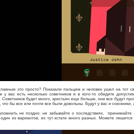
главным это просто? Показали пальцем и человек ушел на тот св
ли у вас есть несколько советников и в кого-то обидите допуст
.. Советников будет много, крестьян еще больше, они все будут пр
, что бы все или почти все были довольны. Будут у вас и союзники, 
апомнить не поздно: не забывайте о последствиях, принимайте 
 один из вариантов, их тут кстати много разных. Можете лишится