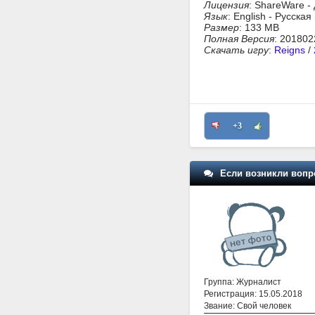
Лицензия
: ShareWare -
Язык
: English - Русска
Размер
: 133 MB
Полная Версия
: 201802
Скачать игру
:
Reigns
/
+3
Если возникли вопр
Группа: Журналист
Регистрация: 15.05.2018
Звание: Свой человек