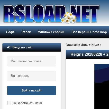
Софт
Репак
Windows сборки
Все версии Photoshop
Главная
»
Игры
»
Инди
»
Вход на сайт
Reigns 20180228 + 2
Войти на сайт
Не запоминать меня