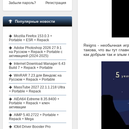
Забыли пароль?
Регистрация
Популярные новости
Mozilla Firefox 153.0.3 +
Portable + ESR + Repack
Reigns - необычная игр
Adobe Photoshop 2026 27.9.1
такова, что вы тут гла
на Русском + Repack + Portable с
как добрым так и злым п
активацией (2024-2025)
Internet Download Manager 6.43
Build 7 + Repack + Portable
WinRAR 7.23 для Виндовс на
Русском + Repack + Portable
MassTube 2027 22.1.1.218 Ultra
+ Portable + Repack
AIDA64 Extreme 8.35.8400 +
Portable + Repack + ключ
активации
AIMP 5.40.2722 + Portable +
Repack + Mega
IObit Driver Booster Pro