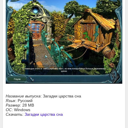
Название выпуска
: Загадки царства сна
Язык
: Русский
Размер
: 28 MB
ОС
: Windows
Скачать
:
Загадки царства сна