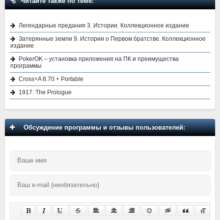
Читайте также по теме:
Легендарные предания 3. Истории. Коллекционное издание
Затерянные земли 9. Истории о Первом братстве. Коллекционное
издание
PokerOK – установка приложения на ПК и преимущества
программы
Cross+A 8.70 + Portable
1917: The Prologue
Обсуждение программы и отзывы пользователей: