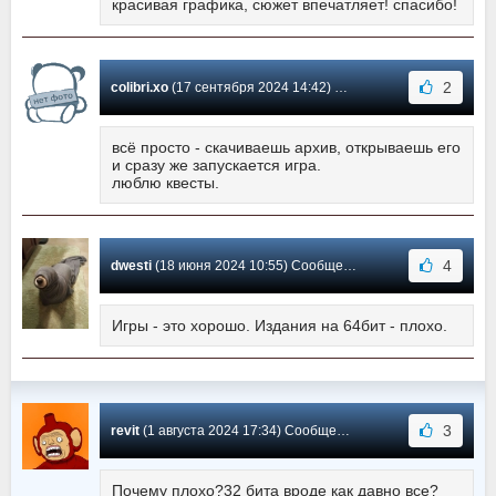
красивая графика, сюжет впечатляет! спасибо!
2
colibri.xo
(17 сентября 2024 14:42) Сообщение #1
всё просто - скачиваешь архив, открываешь его
и сразу же запускается игра.
люблю квесты.
4
dwesti
(18 июня 2024 10:55) Сообщение #0
Игры - это хорошо. Издания на 64бит - плохо.
3
revit
(1 августа 2024 17:34) Сообщение #-1
Почему плохо?32 бита вроде как давно все?