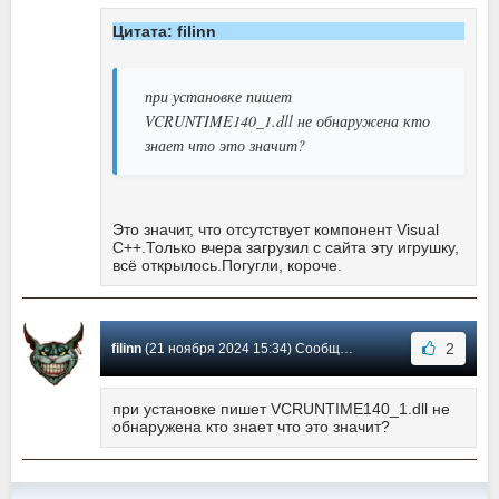
Цитата: filinn
при установке пишет
VCRUNTIME140_1.dll не обнаружена кто
знает что это значит?
Это значит, что отсутствует компонент Visual
C++.Только вчера загрузил с сайта эту игрушку,
всё открылось.Погугли, короче.
2
filinn
(21 ноября 2024 15:34) Сообщение #5
при установке пишет VCRUNTIME140_1.dll не
обнаружена кто знает что это значит?