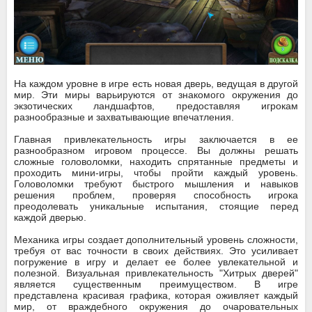
На каждом уровне в игре есть новая дверь, ведущая в другой
мир. Эти миры варьируются от знакомого окружения до
экзотических ландшафтов, предоставляя игрокам
разнообразные и захватывающие впечатления.
Главная привлекательность игры заключается в ее
разнообразном игровом процессе. Вы должны решать
сложные головоломки, находить спрятанные предметы и
проходить мини-игры, чтобы пройти каждый уровень.
Головоломки требуют быстрого мышления и навыков
решения проблем, проверяя способность игрока
преодолевать уникальные испытания, стоящие перед
каждой дверью.
Механика игры создает дополнительный уровень сложности,
требуя от вас точности в своих действиях. Это усиливает
погружение в игру и делает ее более увлекательной и
полезной. Визуальная привлекательность "Хитрых дверей"
является существенным преимуществом. В игре
представлена красивая графика, которая оживляет каждый
мир, от враждебного окружения до очаровательных