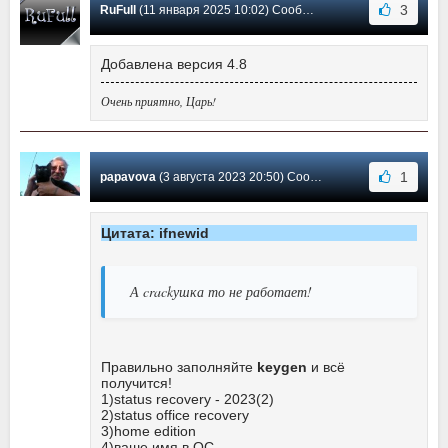
3
RuFull
(11 января 2025 10:02) Сообщение #20
Добавлена версия 4.8
Очень приятно, Царь!
1
papavova
(3 августа 2023 20:50) Сообщение #19
Цитата: ifnewid
А crackушка то не работает!
Правильно заполняйте
keygen
и всё
получится!
1)status recovery - 2023(2)
2)status office recovery
3)home edition
4)ваше имя в ОС