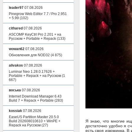
leader97
07.08.2026
Pinegrow Web Editor 7.7 / Pro 2.951
+ 5.99
(102)
cithared
07.08.2026
ASCOMP KeyCtrl Pro 2.201 + на
Русском + Portable + Repack
(133)
wowan62
07.08.2026
Обновления для NOD32
(4 875)
alivakos
07.08.2026
Luminar Neo 1.28.0.17626 +
Portable + Repack + на Русском
(1
667)
воська
07.08.2026
Internet Download Manager 6.43
Build 7 + Repack + Portable
(283)
kossiak
07.08.2026
EaseUS Partition Master 20.5.0
Я знаю, что многие ищ
Build 202608010610 + WinPE +
Repack на Русском
(27)
достаточно удобно я сч
есть своя изюминка. В 