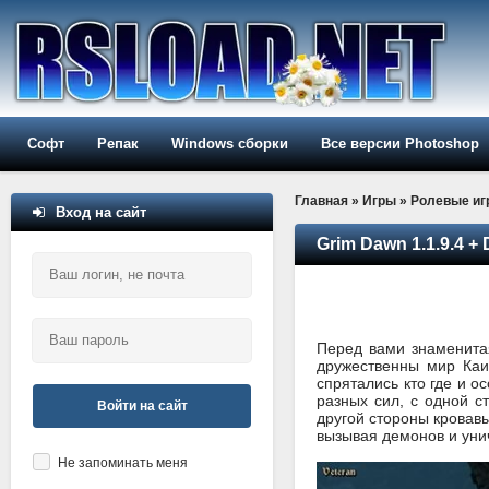
Софт
Репак
Windows сборки
Все версии Photoshop
Главная
»
Игры
»
Ролевые иг
Вход на сайт
Grim Dawn 1.1.9.4 +
Перед вами знаменит
дружественны мир Каи
спрятались кто где и о
разных сил, с одной 
Войти на сайт
другой стороны кровавы
вызывая демонов и унич
Не запоминать меня