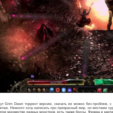
ут Grim Dawn торрент версию, скачать ее можно без проблем, с
итаю. Немного хочу написать про прекрасный мир, он местами суро
игре множество разных монстров, есть также боссы. Физика и карт