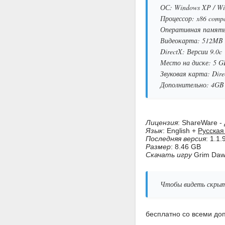
ОС: Windows XP / Win
Процессор: x86 compati
Оперативная память
Видеокарта: 512MB NV
DirectX: Версии 9.0c
Место на диске: 5 G
Звуковая карта: Direc
Дополнительно: 4GB of
Лицензия
: ShareWare -
Язык
: English +
Русская
Последняя версия
: 1.1
Размер
: 8.46 GB
Скачать игру
Grim Da
Чтобы видеть скрыт
бесплатно со всеми д