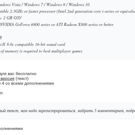
dows Vista / Windows 7 / Windows 8 / Windows 10
ble 2.3GHz or faster processor (Intel 2nd generation core i-series or equivale
: 2 GB ОЗУ
IDIA GeForce 6800 series or ATI Radeon X800 series or better
B
tX 9.0c compatible 16-bit sound card
 memory is required to host multiplayer games
 для вас бесплатно
 версия
(текст)
.9.4 со всеми дополнениями
wn
ый текст, вам надо зарегистрироваться, набрать 5 комментариев, по
ополнениями