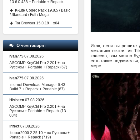
13.6.0.438 + Portable + Repack
K-Lite Codec Pack 19.8.5 / Basic
/ Standard / Full / Mega
Tor Browser 15.0.19 + x64
О чем говорят
Итак, если вы решите 
механика взятая из Ti
классов, вам можно буд
Ivan775
07.08.2026
есть также подземелья,
ASCOMP KeyCtrl Pro 2.201 + на
мере.
Русском + Portable + Repack
(67)
Ivan775
07.08.2026
Internet Download Manager 6.43
Build 7 + Repack + Portable
(67)
Hisheen
07.08.2026
ASCOMP KeyCtrl Pro 2.201 + на
Русском + Portable + Repack
(13
084)
infect
07.08.2026
foobar2000 2.25.10 + на Русском +
Portable + Repack
(719)