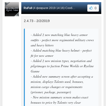
0
RuFull
(4 февраля 2019 14:16) Сообщение #1
2.4.73 - 2/2/2019
- Added 2 new matching blue heavy armor
outfits - perfect more regimented military crews
and heavy hitters
- Added matching blue heavy helmet - perfect
fit for new armor
- Added 2 new mission types, negotiation and
pilgrimages to faction Prime Worlds or Ryeline
Ganne
- Added new summary screen after accepting a
mission, displays Talents used, bonuses,
mission cargo changes or requirements
(prisoner, package, passenger)
- New mission summary screen makes exact
bonuses to price by Talents very clear