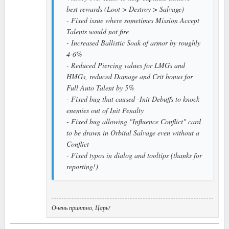
best rewards (Loot > Destroy > Salvage)
- Fixed issue where sometimes Mission Accept
Talents would not fire
- Increased Ballistic Soak of armor by roughly
4-6%
- Reduced Piercing values for LMGs and
HMGs, reduced Damage and Crit bonus for
Full Auto Talent by 5%
- Fixed bug that caused -Init Debuffs to knock
enemies out of Init Penalty
- Fixed bug allowing "Influence Conflict" card
to be drawn in Orbital Salvage even without a
Conflict
- Fixed typos in dialog and tooltips (thanks for
reporting!)
Очень приятно, Царь!