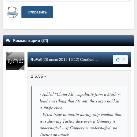
Отправить
Комментарии (24)
2
RuFull
(28 июня 2019 16:12) Сообщение #4
2.5.55 -
- Added "Claim All" capability from a Stash --
load everything that fits into the cargo hold in
a single click
- Fixed issue in tooltip during ship combat that
was showing Tactics dice even if Gunnery is
understaffed -- if Gunnery is understaffed, no
Tactics on attack