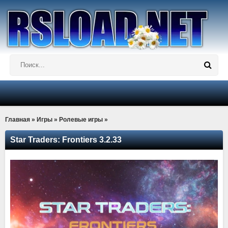
Главная
»
Игры
»
Ролевые игры
»
Star Traders: Frontiers 3.2.33