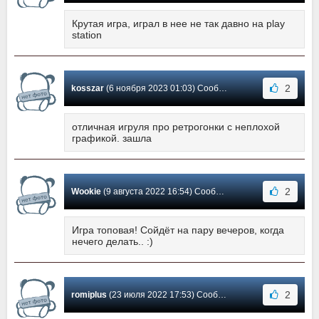
Крутая игра, играл в нее не так давно на play
station
2
kosszar
(6 ноября 2023 01:03) Сообщение #6
отличная игруля про ретрогонки с неплохой
графикой. зашла
2
Wookie
(9 августа 2022 16:54) Сообщение #5
Игра топовая! Сойдёт на пару вечеров, когда
нечего делать.. :)
2
romiplus
(23 июля 2022 17:53) Сообщение #4