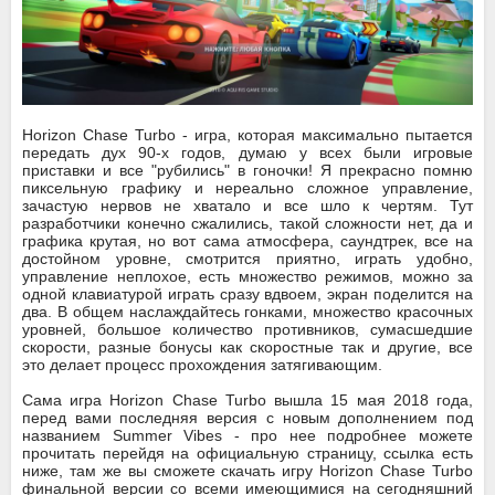
Horizon Chase Turbo - игра, которая максимально пытается
передать дух 90-х годов, думаю у всех были игровые
приставки и все "рубились" в гоночки! Я прекрасно помню
пиксельную графику и нереально сложное управление,
зачастую нервов не хватало и все шло к чертям. Тут
разработчики конечно сжалились, такой сложности нет, да и
графика крутая, но вот сама атмосфера, саундтрек, все на
достойном уровне, смотрится приятно, играть удобно,
управление неплохое, есть множество режимов, можно за
одной клавиатурой играть сразу вдвоем, экран поделится на
два. В общем наслаждайтесь гонками, множество красочных
уровней, большое количество противников, сумасшедшие
скорости, разные бонусы как скоростные так и другие, все
это делает процесс прохождения затягивающим.
Сама игра Horizon Chase Turbo вышла 15 мая 2018 года,
перед вами последняя версия с новым дополнением под
названием Summer Vibes - про нее подробнее можете
прочитать перейдя на официальную страницу, ссылка есть
ниже, там же вы сможете скачать игру Horizon Chase Turbo
финальной версии со всеми имеющимися на сегодняшний