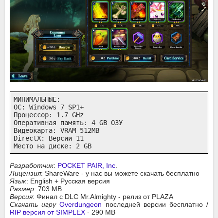
МИНИМАЛЬНЫЕ:

ОС: Windows 7 SP1+

Процессор: 1.7 GHz

Оперативная память: 4 GB ОЗУ

Видеокарта: VRAM 512MB

DirectX: Версии 11

Место на диске: 2 GB
Разработчик
:
POCKET PAIR, Inc
.
Лицензия
: ShareWare - у нас вы можете скачать бесплатно
Язык
: English + Русская версия
Размер
: 703 MB
Версия
: Финал с DLC Mr.Almighty - релиз от PLAZA
Скачать игру
Overdungeon
последней версии бесплатно /
RIP версия от SIMPLEX
- 290 MB