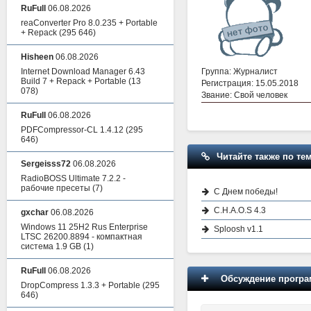
RuFull
06.08.2026
reaConverter Pro 8.0.235 + Portable
+ Repack
(295 646)
Hisheen
06.08.2026
Группа: Журналист
Internet Download Manager 6.43
Build 7 + Repack + Portable
(13
Регистрация: 15.05.2018
078)
Звание: Свой человек
RuFull
06.08.2026
PDFCompressor-CL 1.4.12
(295
646)
Читайте также по тем
Sergeisss72
06.08.2026
RadioBOSS Ultimate 7.2.2 -
рабочие пресеты
(7)
C Днем победы!
C.H.A.O.S 4.3
gxchar
06.08.2026
Windows 11 25H2 Rus Enterprise
Sploosh v1.1
LTSC 26200.8894 - компактная
система 1.9 GB
(1)
RuFull
06.08.2026
Обсуждение програм
DropCompress 1.3.3 + Portable
(295
646)