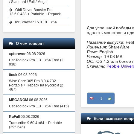
/ Standard / Full / Mega
IObit Driver Booster Pro
13.6.0.438 + Portable + Repack
Tor Browser 15.0.19 + x64
Для успешной победы в
одолеть монстров и оде
Название выпуска
: Peb
О чем говорят
Лицензия
: ShareWare
Язык
: English
xpforever
06.08.2026
Размер
: 19.08 MB
UsbToolbox Pro 1.3 + x64 Free
(2
ОС
: iOS 4.2 или более
038)
Скачать
:
Pebble Univer
0eck
06.08.2026
Wise Care 365 Pro 8.0.4.732 +
Portable + Repack на Русском
(2
467)
-3
MEGANOM
06.08.2026
UsbToolbox Pro 1.3 + x64 Free
(415)
RuFull
06.08.2026
Если возникли вопр
Transcribe 9.60.4 x64 + Portable
(295 646)