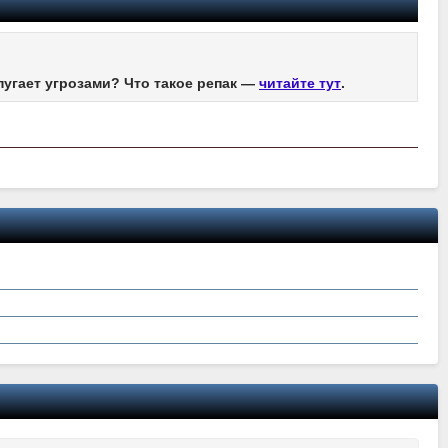
пугает угрозами? Что такое репак —
читайте тут
.