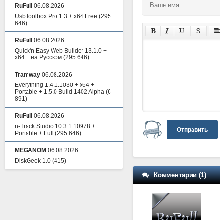
RuFull
06.08.2026
UsbToolbox Pro 1.3 + x64 Free
(295
646)
RuFull
06.08.2026
Quick'n Easy Web Builder 13.1.0 +
x64 + на Русском
(295 646)
Tramway
06.08.2026
Everything 1.4.1.1030 + x64 +
Portable + 1.5.0 Build 1402 Alpha
(6
891)
RuFull
06.08.2026
n-Track Studio 10.3.1.10978 +
Отправить
Portable + Full
(295 646)
MEGANOM
06.08.2026
DiskGeek 1.0
(415)
Комментарии (1)