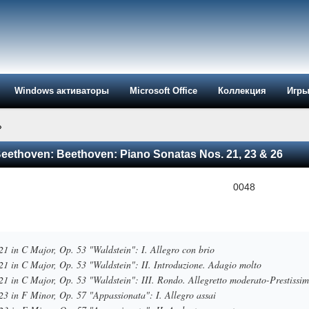
Windows активаторы
Microsoft Office
Коллекция
Игр
»
eethoven: Beethoven: Piano Sonatas Nos. 21, 23 & 26
21 in C Major, Op. 53 "Waldstein": I. Allegro con brio
21 in C Major, Op. 53 "Waldstein": II. Introduzione. Adagio molto
21 in C Major, Op. 53 "Waldstein": III. Rondo. Allegretto moderato-Prestissi
23 in F Minor, Op. 57 "Appassionata": I. Allegro assai