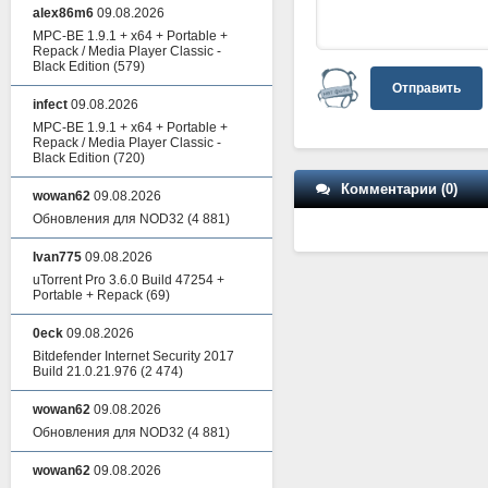
alex86m6
09.08.2026
MPC-BE 1.9.1 + x64 + Portable +
Repack / Media Player Classic -
Black Edition
(579)
Отправить
infect
09.08.2026
MPC-BE 1.9.1 + x64 + Portable +
Repack / Media Player Classic -
Black Edition
(720)
Комментарии (0)
wowan62
09.08.2026
Обновления для NOD32
(4 881)
Ivan775
09.08.2026
uTorrent Pro 3.6.0 Build 47254 +
Portable + Repack
(69)
0eck
09.08.2026
Bitdefender Internet Security 2017
Build 21.0.21.976
(2 474)
wowan62
09.08.2026
Обновления для NOD32
(4 881)
wowan62
09.08.2026