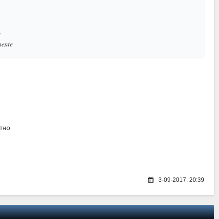
o
mente
тно
3-09-2017, 20:39