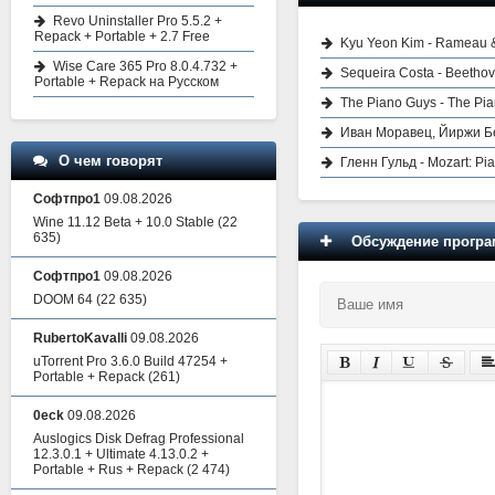
Revo Uninstaller Pro 5.5.2 +
Repack + Portable + 2.7 Free
Kyu Yeon Kim - Rameau &
Wise Care 365 Pro 8.0.4.732 +
Sequeira Costa - Beethov
Portable + Repack на Русском
The Piano Guys - The Pia
Иван Моравец, Йиржи Бел
О чем говорят
Гленн Гульд - Mozart: Pia
Софтпро1
09.08.2026
Wine 11.12 Beta + 10.0 Stable
(22
635)
Обсуждение програм
Софтпро1
09.08.2026
DOOM 64
(22 635)
RubertoKavalli
09.08.2026
uTorrent Pro 3.6.0 Build 47254 +
Portable + Repack
(261)
0eck
09.08.2026
Auslogics Disk Defrag Professional
12.3.0.1 + Ultimate 4.13.0.2 +
Portable + Rus + Repack
(2 474)