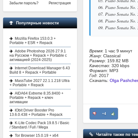
05. Piano Sonata No. 
Забыли пароль?
Регистрация
06. Piano Sonata No. 
07. Piano Sonata No. 
08. Piano Sonata No. 
Популярные новости
09. Piano Sonata No. 
Mozilla Firefox 153.0.3 +
Portable + ESR + Repack
Время
: 1 час 9 минут
Adobe Photoshop 2026 27.9.1
на Русском + Repack + Portable с
Жанр
: Classical
активацией (2024-2025)
Размер
: 159.82 MB
Качество
: 320 kbps
Internet Download Manager 6.43
Формат
: MP3
Build 8 + Repack + Portable
Год
: 2017
Скачать
:
Olga Pashchen
MassTube 2027 22.1.1.218 Ultra
+ Portable + Repack
AIDA64 Extreme 8.35.8400 +
Portable + Repack + ключ
активации
IObit Driver Booster Pro
+4
13.6.0.438 + Portable + Repack
K-Lite Codec Pack 19.8.5 / Basic
/ Standard / Full / Mega
Читайте также по тем
Tor Browser 15.0.19 + x64