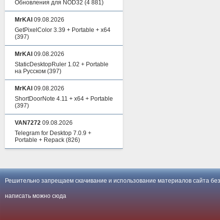
Обновления для NOD32
(4 881)
MrKAI
09.08.2026
GetPixelColor 3.39 + Portable + x64
(397)
MrKAI
09.08.2026
StaticDesktopRuler 1.02 + Portable
на Русском
(397)
MrKAI
09.08.2026
ShortDoorNote 4.11 + x64 + Portable
(397)
VAN7272
09.08.2026
Telegram for Desktop 7.0.9 +
Portable + Repack
(826)
Решительно запрещаем скачивание и использование материалов сайта без
написать можно
сюда