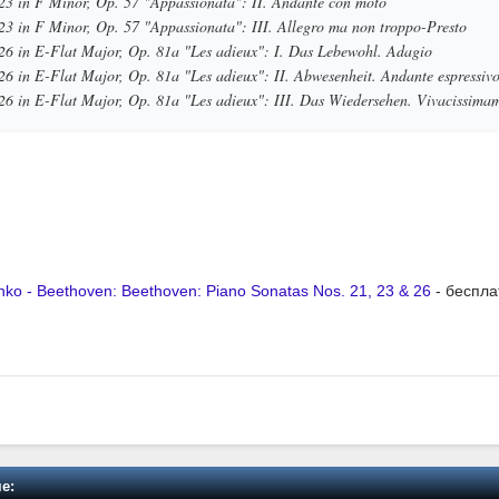
23 in F Minor, Op. 57 "Appassionata": II. Andante con moto
23 in F Minor, Op. 57 "Appassionata": III. Allegro ma non troppo-Presto
26 in E-Flat Major, Op. 81a "Les adieux": I. Das Lebewohl. Adagio
26 in E-Flat Major, Op. 81a "Les adieux": II. Abwesenheit. Andante espressiv
26 in E-Flat Major, Op. 81a "Les adieux": III. Das Wiedersehen. Vivacissima
ko - Beethoven: Beethoven: Piano Sonatas Nos. 21, 23 & 26
- беспла
е: