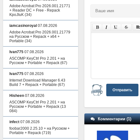
Adobe Acrobat Pro 2026.001.21771
+ Reader DC + Free - Repack
KpoJIuK
(34)
iamcasinoroyal
07.08.2026
Adobe Acrobat Pro 2026.001.21779
на Русском + Repack + x64 +
Portable
(34)
Ivan775
07.08.2026
ASCOMP KeyCtrl Pro 2.201 + на
Русском + Portable + Repack
(67)
Ivan775
07.08.2026
Internet Download Manager 6.43
Build 7 + Repack + Portable
(67)
Отправить
Hisheen
07.08.2026
ASCOMP KeyCtrl Pro 2.201 + на
Русском + Portable + Repack
(13
084)
Комментарии (1)
infect
07.08.2026
foobar2000 2.25.10 + на Русском +
Portable + Repack
(719)