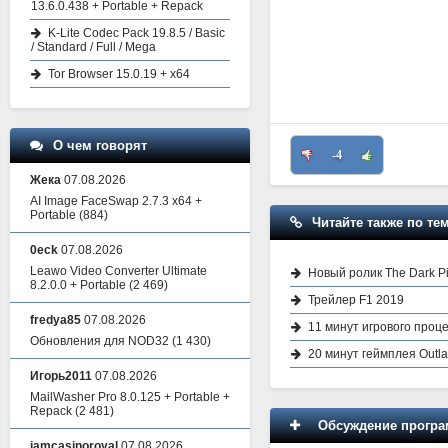
13.6.0.438 + Portable + Repack
K-Lite Codec Pack 19.8.5 / Basic
/ Standard / Full / Mega
Tor Browser 15.0.19 + x64
О чем говорят
-4
Жека
07.08.2026
AI Image FaceSwap 2.7.3 x64 +
Portable
(884)
Читайте также по тем
0eck
07.08.2026
Leawo Video Converter Ultimate
Новый ролик The Dark Pi
8.2.0.0 + Portable
(2 469)
Трейлер F1 2019
fredya85
07.08.2026
11 минут игрового проце
Обновления для NOD32
(1 430)
20 минут геймплея Outla
Игорь2011
07.08.2026
MailWasher Pro 8.0.125 + Portable +
Repack
(2 481)
Обсуждение програм
iamcasinoroyal
07.08.2026