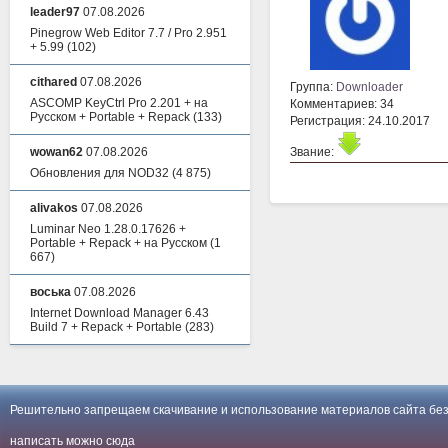
leader97
07.08.2026
Pinegrow Web Editor 7.7 / Pro 2.951
+ 5.99
(102)
cithared
07.08.2026
Группа:
Downloader
ASCOMP KeyCtrl Pro 2.201 + на
Комментариев: 34
Русском + Portable + Repack
(133)
Регистрация: 24.10.2017
Звание:
wowan62
07.08.2026
Обновления для NOD32
(4 875)
alivakos
07.08.2026
Luminar Neo 1.28.0.17626 +
Portable + Repack + на Русском
(1
667)
воська
07.08.2026
Internet Download Manager 6.43
Build 7 + Repack + Portable
(283)
Решительно запрещаем скачивание и использование материалов сайта без
написать можно
сюда