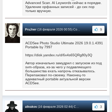
Advanced Scan. AI Leywords сейчас в порядке.
Удаление орфанных записей - до сих пор
только вручную.
9
PruJner
(16 февраля 2026 00:55) Сообщение #1344
ACDSee Photo Studio Ultimate 2026 19.0.1.4391
Portable by 7997
https://disk.yandex.ru/d/6x4s65QRg80y3Q
Автор изначально замудрил с запуском из под
svm-образа, из-за чего у подавляющего
большинства ехать напрочь отказывалось.
Перепаковал по-своему. Наконец-то
адекватный portable актуальной версии
ACDSee.
3
alivakos
(16 февраля 2026 02:44) Сообщение #1343