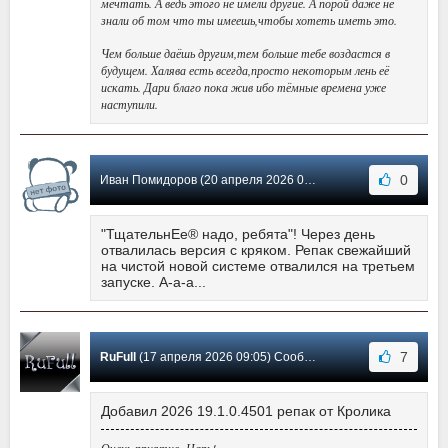
мечтать. А ведь этого не имели другие. А порой даже не
знали об том что ты имеешь,чтобы хотеть иметь это.
Чем больше даёшь другим,тем больше тебе воздастся в
будущем. Халява есть всегда,просто некоторым лень её
искать. Дари благо пока жив ибо тёмные времена уже
наступили.
0
Иван Помидоров (20 апреля 2026 00:38) Сообщение #1350
"ТщательнЕе® надо, ребята"! Через день
отвалилась версия с кряком. Репак свежайший
на чистой новой системе отвалился на третьем
запуске. А-а-а...
7
RuFull
(17 апреля 2026 09:05) Сообщение #1349
Добавил 2026 19.1.0.4501 репак от Кролика
Очень приятно, Царь!