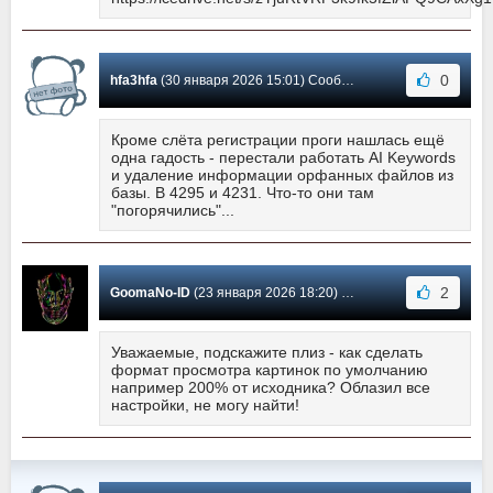
0
hfa3hfa
(30 января 2026 15:01) Сообщение #1341
Кроме слёта регистрации проги нашлась ещё
одна гадость - перестали работать AI Keywords
и удаление информации орфанных файлов из
базы. В 4295 и 4231. Что-то они там
"погорячились"...
2
GoomaNo-ID
(23 января 2026 18:20) Сообщение #1340
Уважаемые, подскажите плиз - как сделать
формат просмотра картинок по умолчанию
например 200% от исходника? Облазил все
настройки, не могу найти!