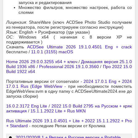
запуска и редактирования
Множество фильтров, множество настроек, работа со
слоями
Лицензия
: ShareWare (ключ ACDSee Photo Studio получаем
из генератора, после регистрируем согласно инструкции)
Язык
: English + Русификатор (где указан)
ОС
: Windows x64 ( начиная с 8 версии XP не
поддерживается )
Скачать
ACDSee Ultimate 2026 19.1.0.4501 Eng + crack
бесплатно /
11.0.1 (3155) macOS
Home 2026 29.0.0.3255 x64 + ключ
/
Домашняя версия 25.1.0
Build 1936 x86
/
Professional 2026 19.1.0.3560
/
Про 2022 15.0
Build 1922 x64
Портативные версии от conservator -
2024 17.0.1 Eng
+
2024
17.0.1 Rus
(
Edge WebView
- при необходимости поместить
EdgeWebView.svm в одну папку с ACDSeeUltimate2024.exe до
запуска сборки)
16.0.2.3172 Eng Lite
/
2022 15.0 Build 2795 на Русском + кряк
активация
/
15.1.1.2922 Lite + Rus MKN
Rus Ultimate 2026 19.1.0.4501 + Lite + 2022 15.1.1.2922 + Pro
+ Standard
- последние Репак версии от Кролика
2021/2020/8.1 + Репаки + Русские версии + Portable