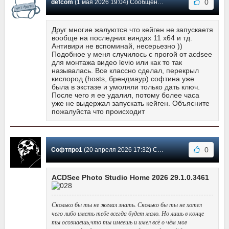
0
defcom
(1 мая 2026 19:04) Сообщение #1352
Друг многие жалуются что кейген не запускаетя
вообще на последних виндах 11 х64 и тд.
Антивири не вспоминай, несерьезно ))
Подобное у меня случилось с прогой от acdsee
для монтажа видео levio или как то так
называлась. Все классно сделал, перекрыл
кислород (hosts, брендмаур) софтина уже
была в экстазе и умоляли только дать ключ.
После чего я ее удалил, потому более часа
уже не выдержал запускать кейген. Объясните
пожалуйста что происходит
0
Софтпро1
(20 апреля 2026 17:32) Сообщение #1351
ACDSee Photo Studio Home 2026 29.1.0.3461
Сколько бы ты не желал знать. Сколько бы ты не хотел
чего либо иметь тебе всегда будет мало. Но лишь в конце
ты осознаешь,что ты имеешь и имел всё о чём мог