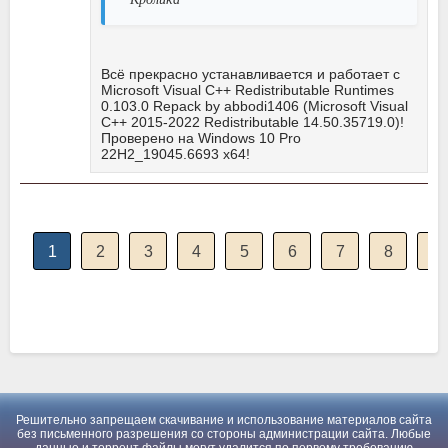
Всё прекрасно устанавливается и работает с
Microsoft Visual C++ Redistributable Runtimes
0.103.0 Repack by abbodi1406 (Microsoft Visual
C++ 2015-2022 Redistributable 14.50.35719.0)!
Проверено на Windows 10 Pro
22H2_19045.6693 x64!
1
2
3
4
5
6
7
8
9
Решительно запрещаем скачивание и использование материалов сайта
без письменного разрешения со стороны администрации сайта. Любые
данные и торрент файлы могут удалится по первому требованию