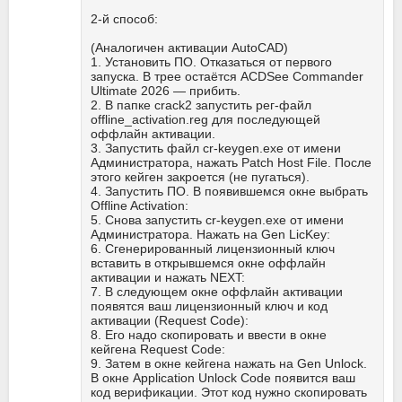
2-й способ:
(Аналогичен активации AutoCAD)
1. Установить ПО. Отказаться от первого
запуска. В трее остаётся ACDSee Commander
Ultimate 2026 — прибить.
2. В папке crack2 запустить рег-файл
offline_activation.reg для последующей
оффлайн активации.
3. Запустить файл cr-keygen.exe от имени
Администратора, нажать Patch Host File. После
этого кейген закроется (не пугаться).
4. Запустить ПО. В появившемся окне выбрать
Offline Activation:
5. Снова запустить cr-keygen.exe от имени
Администратора. Нажать на Gen LicKey:
6. Сгенерированный лицензионный ключ
вставить в открывшемся окне оффлайн
активации и нажать NEXT:
7. В следующем окне оффлайн активации
появятся ваш лицензионный ключ и код
активации (Request Code):
8. Его надо скопировать и ввести в окне
кейгена Request Code:
9. Затем в окне кейгена нажать на Gen Unlock.
В окне Application Unlock Code появится ваш
код верификации. Этот код нужно скопировать