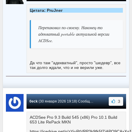
Цитата: PruJner
Перепаковал по-своему. Наконец-то
адекватный portable актуальной версии
ACDSee.
Да что там "адекватный", просто "шедевр", все
так долго ждали, что и не верили уже.
3
0eck
(30 января 2026 19:18) Сообщение #1342
ACDSee Pro 9.3 Build 545 (x86) Pro 10.1 Build
653 Lite RePack MKN
https://icedrive.net/s/zYjuRtVRP3k9fk5fZiAPQ9CAxXg1