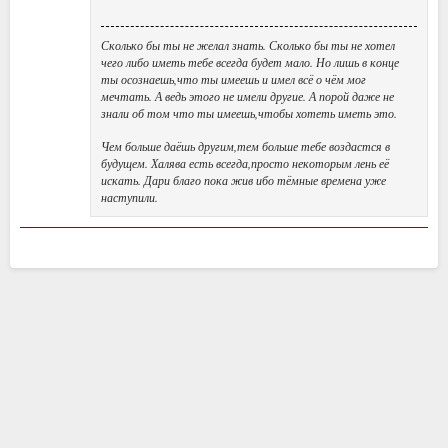
Сколько бы ты не желал знать. Сколько бы ты не хотел
чего либо иметь тебе всегда будет мало. Но лишь в конце
ты осознаешь,что ты имеешь и имел всё о чём мог
мечтать. А ведь этого не имели другие. А порой даже не
знали об том что ты имеешь,чтобы хотеть иметь это.
Чем больше даёшь другим,тем больше тебе воздастся в
будущем. Халява есть всегда,просто некоторым лень её
искать. Дари благо пока жив ибо тёмные времена уже
наступили.