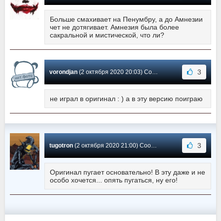
Больше смахивает на Пенумбру, а до Амнезии
чет не дотягивает. Амнезия была более
сакральной и мистической, что ли?
3
vorondjan
(2 октября 2020 20:03) Сообщение #1
не играл в оригинал : ) а в эту версию поиграю
3
tugotron
(2 октября 2020 21:00) Сообщение #0
Оригинал пугает основательно! В эту даже и не
особо хочется... опять пугаться, ну его!