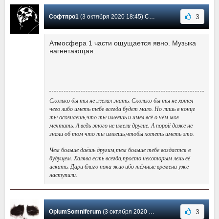
3
Софтпро1
(3 октября 2020 18:45) Сообщение #3
Атмосфера 1 части ощущается явно. Музыка
нагнетающая.
Сколько бы ты не желал знать. Сколько бы ты не хотел
чего либо иметь тебе всегда будет мало. Но лишь в конце
ты осознаешь,что ты имеешь и имел всё о чём мог
мечтать. А ведь этого не имели другие. А порой даже не
знали об том что ты имеешь,чтобы хотеть иметь это.
Чем больше даёшь другим,тем больше тебе воздастся в
будущем. Халява есть всегда,просто некоторым лень её
искать. Дари благо пока жив ибо тёмные времена уже
наступили.
3
OpiumSomniferum
(3 октября 2020 03:56) Сообщение #2