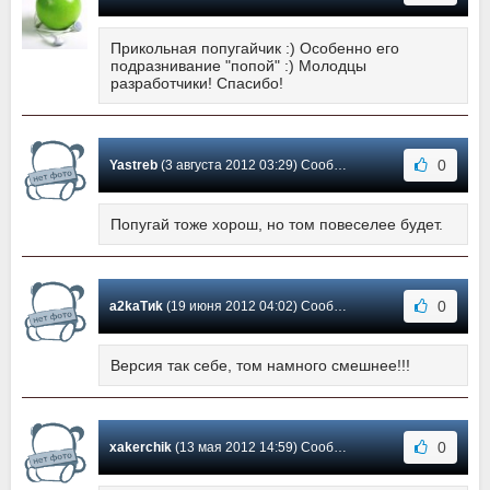
Прикольная попугайчик :) Особенно его
подразнивание "попой" :) Молодцы
разработчики! Спасибо!
0
Yastreb
(3 августа 2012 03:29) Сообщение #10
Попугай тоже хорош, но том повеселее будет.
0
a2kaTиk
(19 июня 2012 04:02) Сообщение #9
Версия так себе, том намного смешнее!!!
0
xakerchik
(13 мая 2012 14:59) Сообщение #8