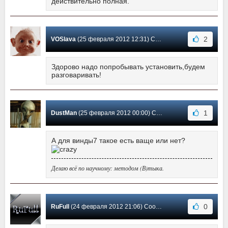
действительно полная.
2
VOSlava
(25 февраля 2012 12:31) Сообщение #4
Здорово надо попробывать установить,будем
разговаривать!
1
DustMan
(25 февраля 2012 00:00) Сообщение #3
А для винды7 такое есть ваще или нет?
Делаю всё по научному: методом (В)тыка.
0
RuFull
(24 февраля 2012 21:06) Сообщение #2