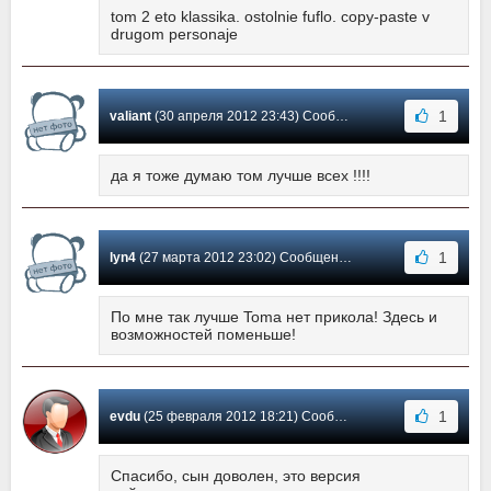
tom 2 eto klassika. ostolnie fuflo. copy-paste v
drugom personaje
1
valiant
(30 апреля 2012 23:43) Сообщение #7
да я тоже думаю том лучше всех !!!!
1
lyn4
(27 марта 2012 23:02) Сообщение #6
По мне так лучше Toma нет прикола! Здесь и
возможностей поменьше!
1
evdu
(25 февраля 2012 18:21) Сообщение #5
Спасибо, сын доволен, это версия