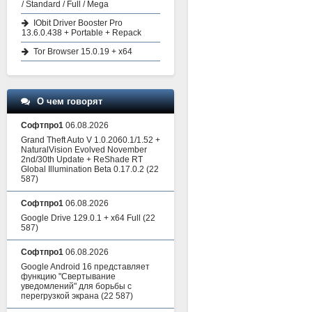
/ Standard / Full / Mega
IObit Driver Booster Pro
13.6.0.438 + Portable + Repack
Tor Browser 15.0.19 + x64
О чем говорят
Софтпро1
06.08.2026
Grand Theft Auto V 1.0.2060.1/1.52 +
NaturalVision Evolved November
2nd/30th Update + ReShade RT
Global Illumination Beta 0.17.0.2
(22
587)
Софтпро1
06.08.2026
Google Drive 129.0.1 + x64 Full
(22
587)
Софтпро1
06.08.2026
Google Android 16 представляет
функцию "Свертывание
уведомлений" для борьбы с
перегрузкой экрана
(22 587)