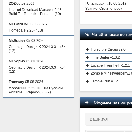
Регистрация: 15.05.2018
ZQZ
05.08.2026
Звание: Свой человек
Internet Download Manager 6.43
Build 7 + Repack + Portable
(89)
MEGANOM
05.08.2026
Homedale 2.25
(413)
Читайте также по тем
Mr.Sopiev
05.08.2026
Geomagic Design X 2024.3.3 + x64
Incredible Circus v2.0
(12)
Time Surfer v1.3.2
Mr.Sopiev
05.08.2026
Escape From Hell v1.2.1
Geomagic Design X 2024.3.3 + x64
(12)
Zombie Minesweeper v1.
Temple Run v1.2
Tramway
05.08.2026
foobar2000 2.25.10 + на Русском +
Portable + Repack
(6 889)
Обсуждение програм