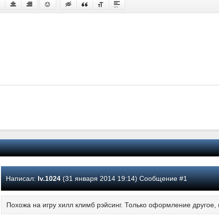
Написал:
lv.1024
(31 января 2014 19:14) Сообщение #1
Похожа на игру хилл климб рэйсинг. Только оформление другое, н