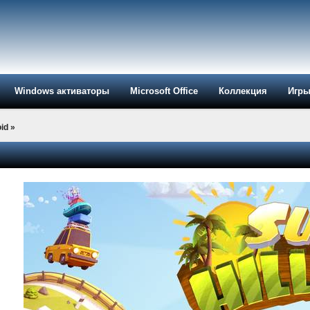
Windows активаторы
Microsoft Office
Коллекция
Игр
id
»