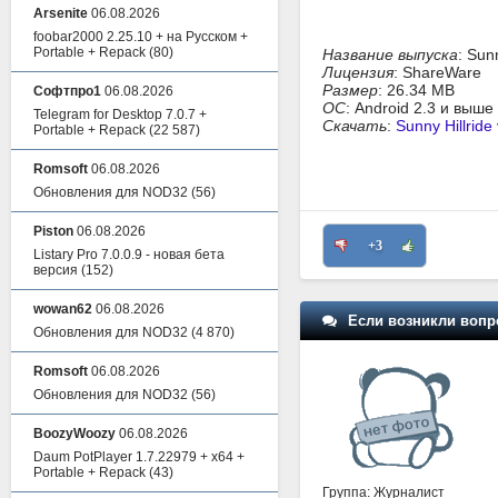
Arsenite
06.08.2026
foobar2000 2.25.10 + на Русском +
Portable + Repack
(80)
Название выпуска
: Sunn
Лицензия
: ShareWare
Размер
: 26.34 MB
Софтпро1
06.08.2026
ОС
: Android 2.3 и выше
Telegram for Desktop 7.0.7 +
Скачать
:
Sunny Hillride
Portable + Repack
(22 587)
Romsoft
06.08.2026
Обновления для NOD32
(56)
Piston
06.08.2026
+3
Listary Pro 7.0.0.9 - новая бета
версия
(152)
wowan62
06.08.2026
Если возникли вопр
Обновления для NOD32
(4 870)
Romsoft
06.08.2026
Обновления для NOD32
(56)
BoozyWoozy
06.08.2026
Daum PotPlayer 1.7.22979 + x64 +
Portable + Repack
(43)
Группа: Журналист